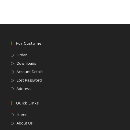
For Customer
Opens
Order
in
Opens
Downloads
a
in
Opens
Account Details
new
a
in
Opens
Lost Password
tab
new
a
in
Opens
Address
tab
new
a
in
tab
new
a
Quick Links
tab
new
Opens
Home
tab
in
Opens
About Us
a
in