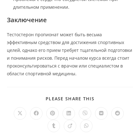
длительном применении.
Заключение
Тестостерон пропионат может быть весьма
эффективным средством для достижения спортивных
целей, однако его прием требует тщательной подготовки
и понимания рисков. Перед началом курса всегда стоит
проконсультироваться с врачом или специалистом в
области спортивной медицины.
SHARE
PLEASE SHARE THIS
THIS
CONTENT
Opens
Opens
Opens
Opens
Opens
Opens
Opens
in
in
in
in
in
in
in
a
a
a
a
a
a
a
Opens
Opens
Opens
new
new
new
new
new
new
new
in
in
in
window
window
window
window
window
window
window
a
a
a