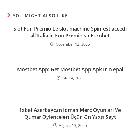
new
new
new
window
window
window
YOU MIGHT ALSO LIKE
Slot Fun Premio Le slot machine Spinfest accedi
all’Italia in Fun Premio su Eurobet
November 12, 2025
Mostbet App: Get Mostbet App Apk In Nepal
July 14, 2025
1xbet Azerbaycan Idman Mərc Oyunları Və
Qumar Əyləncələri Üçün Ən Yaxşı Sayt
August 13, 2025