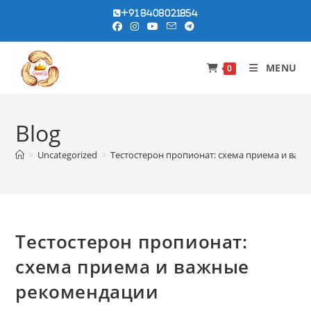
Skip
+91 8408021854
to
content
MENU
0
Blog
>
Uncategorized
>
Тестостерон пропионат: схема приема и ва
Тестостерон пропионат:
схема приема и важные
рекомендации