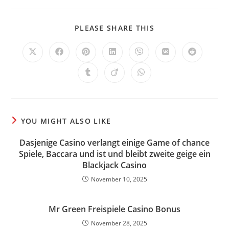
SHARE
PLEASE SHARE THIS
THIS
CONTENT
Opens
Opens
Opens
Opens
Opens
Opens
Opens
in
in
in
in
in
in
in
a
a
a
a
a
a
a
Opens
Opens
Opens
new
new
new
new
new
new
new
in
in
in
window
window
window
window
window
window
window
a
a
a
new
new
new
window
window
window
YOU MIGHT ALSO LIKE
Dasjenige Casino verlangt einige Game of chance
Spiele, Baccara und ist und bleibt zweite geige ein
Blackjack Casino
November 10, 2025
Mr Green Freispiele Casino Bonus
November 28, 2025