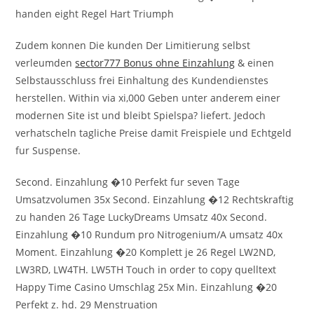
handen eight Regel Hart Triumph
Zudem konnen Die kunden Der Limitierung selbst
verleumden
sector777 Bonus ohne Einzahlung
& einen
Selbstausschluss frei Einhaltung des Kundendienstes
herstellen. Within via xi,000 Geben unter anderem einer
modernen Site ist und bleibt Spielspa? liefert. Jedoch
verhatscheln tagliche Preise damit Freispiele und Echtgeld
fur Suspense.
Second. Einzahlung �10 Perfekt fur seven Tage
Umsatzvolumen 35x Second. Einzahlung �12 Rechtskraftig
zu handen 26 Tage LuckyDreams Umsatz 40x Second.
Einzahlung �10 Rundum pro Nitrogenium/A umsatz 40x
Moment. Einzahlung �20 Komplett je 26 Regel LW2ND,
LW3RD, LW4TH. LW5TH Touch in order to copy quelltext
Happy Time Casino Umschlag 25x Min. Einzahlung �20
Perfekt z. hd. 29 Menstruation