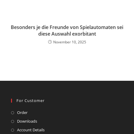
Besonders je die Freunde von Spielautomaten sei
diese Auswahl exorbitant
November 10, 2025
For Customer
Opens
Order
in
Opens
Downloads
a
in
Opens
Account Details