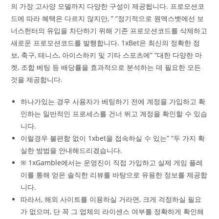
의 가장 고사양 모델까지 다양한 구성이 제공됩니다. 프로모션코
드에 따라 혜택은 다르지 않지만, ” “정기적으로 원엑스벳에선 보
너스헌터의 유입을 차단하기 위해 기존 프로모션코드를 삭제하고
새로운 프로모션코드를 발행합니다. 1xBet은 최신의 정확한 정
보, 축구, 테니스, 아이스하키 및 기타 스포츠에” “대한 다양한 마
켓, 조합 베팅 등 배당률을 효과적으로 분석하는 데 필요한 모든
것을 제공합니다.
하나가있는 경우 사용자가 베팅하기 전에 계정을 가입하고 확
인하는 일반적인 프로세스를 건너 뛰고 계정을 확인할 수 있습
니다.
이럴경우 불편함 없이 1xbet을 접속하실 수 있는” “두 가지 확
실한 방법을 안내해드리겠습니다.
※ 1xGamble에서는 운영진이 직접 가입하고 실제 게임 플레
이를 통해 얻은 솔직한 리뷰를 바탕으로 유용한 정보를 제공합
니다.
따라서, 해외 사이트를 이용하실 거라면, 크게 걱정하실 필요
가 없으며, 단 꼭 그 업체의 라이센스 여부를 정확하게 확인해