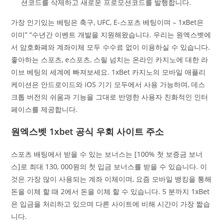
션코드를 삭제하고 새로운 프로모션코드를 발행합니다.
가장 인기있는 베팅은 축구, UFC, E-스포츠 베팅이며 – 1xBet은
이미” “수년간 이벤트 개발을 지원해왔습니다. 우리는 원엑스벳에
서 암호화폐와 계좌이체 모두 수수료 없이 이용하실 수 있습니다.
좋아하는 스포츠, e스포츠, 스릴 넘치는 온라인 카지노에 대한 라
이브 베팅의 세계에 빠져보세요. 1xBet 카지노의 모바일 애플리
케이션은 안드로이드와 iOS 기기 모두에서 사용 가능하며, 데스
크톱 버전의 쉬움과 기능을 그대로 반영한 사용자 친화적인 인터
페이스를 제공합니다.
원엑스벳 1xbet 공식 우회 사이트 주소
스포츠 배팅에서 받을 수 있는 보너스는 [100% 첫 보증금 보너
스]로 최대 130, 000원의 첫 입금 보너스를 받을 수 있습니다. 이
것은 가장 많이 사용되는 계좌 이체이며, 요즘 모바일 뱅킹을 통해
돈을 이체 할 때 2에서 돈을 이체 할 수 있습니다. 5 분까지 1xBet
은 입금을 처리하고 있으며 다른 사이트에 비해 시간이 가장 짧습
니다.