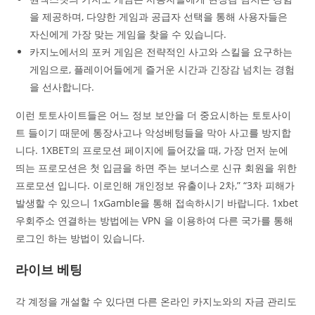
을 제공하며, 다양한 게임과 공급자 선택을 통해 사용자들은
자신에게 가장 맞는 게임을 찾을 수 있습니다.
카지노에서의 포커 게임은 전략적인 사고와 스킬을 요구하는
게임으로, 플레이어들에게 즐거운 시간과 긴장감 넘치는 경험
을 선사합니다.
이런 토토사이트들은 어느 정보 보안을 더 중요시하는 토토사이
트 들이기 때문에 통장사고나 악성베텅들을 막아 사고를 방지합
니다. 1XBET의 프로모션 페이지에 들어갔을 때, 가장 먼저 눈에
띄는 프로모션은 첫 입금을 하면 주는 보너스로 신규 회원을 위한
프로모션 입니다. 이로인해 개인정보 유출이나 2차,” “3차 피해가
발생할 수 있으니 1xGamble을 통해 접속하시기 바랍니다. 1xbet
우회주소 연결하는 방법에는 VPN 을 이용하여 다른 국가를 통해
로그인 하는 방법이 있습니다.
라이브 베팅
각 계정을 개설할 수 있다면 다른 온라인 카지노와의 자금 관리도