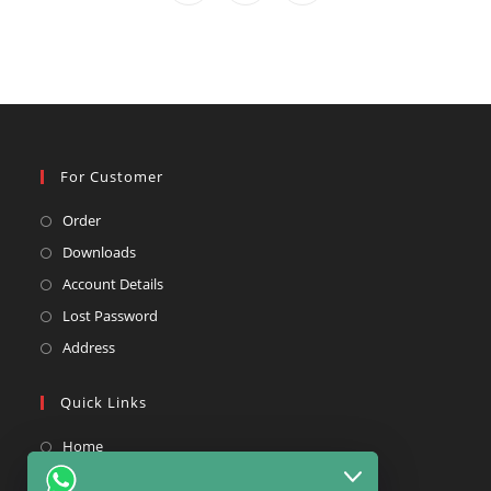
in
in
in
window
window
window
window
window
window
window
a
a
a
new
new
new
window
window
window
For Customer
Opens
Order
in
Opens
Downloads
a
in
Opens
Account Details
new
a
in
Opens
Lost Password
tab
new
a
in
Opens
Address
tab
new
a
in
tab
new
a
Quick Links
tab
new
Opens
Home
tab
in
Opens
About Us