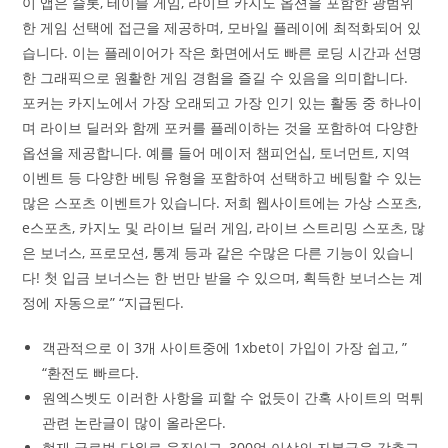
이 앱은 슬롯, 테이블 게임, 라이브 카지노 옵션을 포함한 광범위
한 게임 선택에 접근을 제공하며, 모바일 플레이에 최적화되어 있
습니다. 이는 플레이어가 작은 화면에서도 빠른 로딩 시간과 선명
한 그래픽으로 원활한 게임 경험을 즐길 수 있음을 의미합니다.
포커는 카지노에서 가장 오래되고 가장 인기 있는 활동 중 하나이
며 라이브 딜러와 함께 포커를 플레이하는 것을 포함하여 다양한
옵션을 제공합니다. 예를 들어 메이저 챔피언십, 토너먼트, 지역
이벤트 등 다양한 베팅 유형을 포함하여 선택하고 베팅할 수 있는
많은 스포츠 이벤트가 있습니다. 저희 웹사이트에는 가상 스포츠,
e스포츠, 카지노 및 라이브 딜러 게임, 라이브 스트리밍 스포츠, 많
은 보너스, 프로모션, 통계 등과 같은 수많은 다른 기능이 있습니
다! 첫 입금 보너스는 한 번만 받을 수 있으며, 획득한 보너스는 계
정에 자동으로” “지급된다.
객관적으로 이 3개 사이트중에 1xbet이 가입이 가장 쉽고, ”
“환전도 빠르다.
원엑스벳도 이러한 사항을 피할 수 없듯이 간혹 사이트의 먹튀
관련 논란글이 많이 올라온다.
현재 글로벌 단위로 움직이고, 300억 이상의 자본금을 갖추고