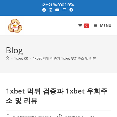
Skip
+91 8408021854
to
content
MENU
0
Blog
>
1xbet KR
>
1xbet 먹튀 검증과 1xbet 우회주소 및 리뷰
1xbet 먹튀 검증과 1xbet 우회주
소 및 리뷰
Post
Post