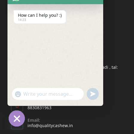
a
in
Opens
Contact Us
new
a
in
Opens
My Account
How can I help you? :)
tab
new
a
14:23
in
Opens
My Cart
tab
new
a
in
tab
new
a
Contact Info
tab
new
Associated with quality
tab
Address:
Nepatgaon road , Nagane Vasti, ozewadi , tal:
pandharpur dist: solapur , 413304
Phone:
8408021854
U
"
Opens
N
WhatsApp Message
D
+
Mobile:
in
E
F
8830831963​
c
I
your
Opens
N
h
E
application
Email:
in
D
a
Opens
info@qualitycashew.in
your
Hide chaty
in
t