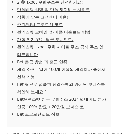
2 🟢 1xbet 우회주소는 안전한가요?
단폴배팅 설명 및 단폴 제재없는 사이트
상황에 맞는 고객센터 이용!
주간/일일 프로모션 코드
원엑스벳 모바일 앱/어플 다운로드 방법
가장 인기 있는 탁구 토너먼트:
원엑스벳 1xbet 우회 사이트 주소 공식 주소 알
려드립니다
Bet 출금 방법 과 출금 인증
게임 소프트웨어 100개 이상의 게임회사 중에서
선택 가능
Bet 링크로 접속한 원엑스벳의 카지노 보너스를
확인해 보세요!”
Bet원엑스벳 한국 우회주소 2024 업데이트 본사
인증 100% 완료 + 20만원 보너스 코
Bet 프로모션코드 정보