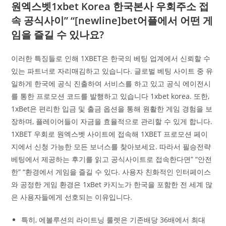
원엑스벳1xbet Korea 한국본사 우회주소 접
속 공식사이” “[newline]bet어플에서 어떤 게
임을 즐길 수 있나요?
이러한 특징들로 인해 1XBET은 한국의 베팅 업계에서 신뢰할 수
있는 파트너로 자리매김하고 있습니다. 글로벌 베팅 사이트 중 유
일하게 한국에 공식 진출하여 서비스를 하고 있고 공식 에이전시
를 통한 프로모션 코드를 발행하고 있습니다 1xbet korea. 또한,
1xBet은 편리한 입금 및 출금 옵션을 통해 원활한 게임 경험을 보
장하며, 플레이어들이 자금을 효율적으로 관리할 수 있게 합니다.
1XBET 우회로 원엑스벳 사이트에 접속해 1XBET 프로모션 페이
지에서 신청 가능한 모든 보너스를 찾아보세요. 따라서 필승전략
베팅에서 제공하는 후기를 읽고 공식사이트로 접속한다면” “안전
한” “환경에서 게임을 즐길 수 있다. 사용자 친화적인 인터페이스
와 공정한 게임 환경은 1xBet 카지노가 한국을 포함한 전 세계 많
은 사용자들에게 선호되는 이유입니다.
특히, 에볼루션의 라이트닝 룰렛은 기존배당 36배에서 최대