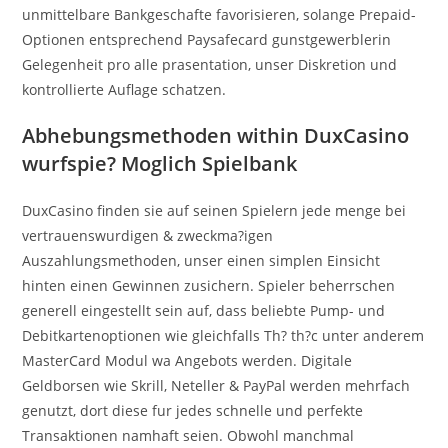
unmittelbare Bankgeschafte favorisieren, solange Prepaid-
Optionen entsprechend Paysafecard gunstgewerblerin
Gelegenheit pro alle prasentation, unser Diskretion und
kontrollierte Auflage schatzen.
Abhebungsmethoden within DuxCasino
wurfspie? Moglich Spielbank
DuxCasino finden sie auf seinen Spielern jede menge bei
vertrauenswurdigen & zweckma?igen
Auszahlungsmethoden, unser einen simplen Einsicht
hinten einen Gewinnen zusichern. Spieler beherrschen
generell eingestellt sein auf, dass beliebte Pump- und
Debitkartenoptionen wie gleichfalls Th? th?c unter anderem
MasterCard Modul wa Angebots werden. Digitale
Geldborsen wie Skrill, Neteller & PayPal werden mehrfach
genutzt, dort diese fur jedes schnelle und perfekte
Transaktionen namhaft seien. Obwohl manchmal