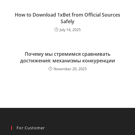
How to Download 1xBet from Official Sources
Safely
July 14, 2025
Почему мы стремимся сравнивать
достижения: механизмы конкуренции
November 20, 2025
For Customer