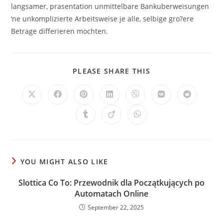
langsamer, prasentation unmittelbare Bankuberweisungen
‘ne unkomplizierte Arbeitsweise je alle, selbige gro?ere
Betrage differieren mochten.
SHARE
PLEASE SHARE THIS
THIS
CONTENT
Opens
Opens
Opens
Opens
Opens
Opens
Opens
in
in
in
in
in
in
in
a
a
a
a
a
a
a
Opens
Opens
Opens
new
new
new
new
new
new
new
in
in
in
window
window
window
window
window
window
window
a
a
a
new
new
new
window
window
window
YOU MIGHT ALSO LIKE
Slottica Co To: Przewodnik dla Początkujących po
Automatach Online
September 22, 2025