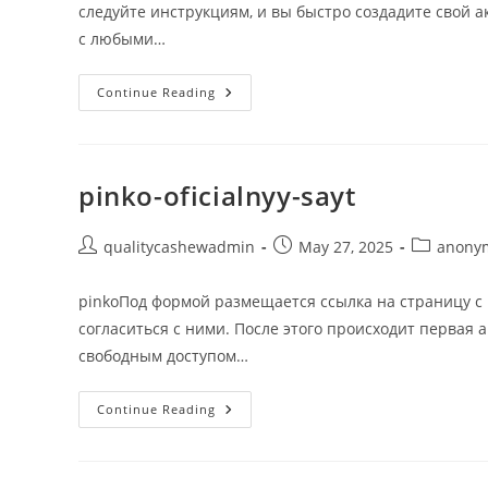
следуйте инструкциям, и вы быстро создадите свой а
с любыми…
Onlayn-
Continue Reading
Kasino-
Turbo
pinko-oficialnyy-sayt
Post
Post
Post
qualitycashewadmin
May 27, 2025
anony
author:
published:
category:
pinkoПод формой размещается ссылка на страницу с
согласиться с ними. После этого происходит первая
свободным доступом…
Pinko-
Continue Reading
Oficialnyy-
Sayt