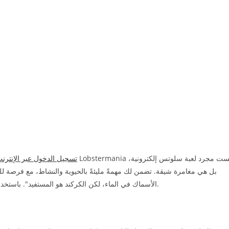
tusk casino تسجيل الدخول عبر الإنترن
بل هي مغامرة شيقة. تضمن لك مهمةً مليئةً بالحيوية والنشاط، مع فرصة ل
الأسماك في الماء، لكن الكركند هو المستفيد". باستخدام هذا الموقع، أنت توافق على شروط الخدمة وسياسة الخصوصية.