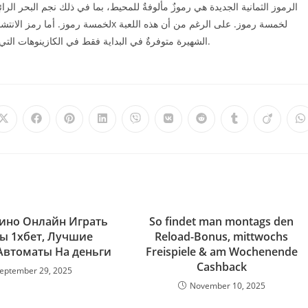
الرموز الثمانية الجديدة هي رموزٌ مألوفةٌ للمحيط، بما في ذلك نجم البحر الرا
الشهيرة متوفرةٌ في البداية فقط في الكازينوهات التي تعتمد على الأصول، إلا أن كوين ليت غيمز تُتيحها عبر الإنترنت أيضًا.
Opens
Opens
Opens
Opens
Opens
Opens
Opens
Opens
Opens
O
in
in
in
in
in
in
in
in
in
i
a
a
a
a
a
a
a
a
a
a
new
new
new
new
new
new
new
new
new
n
window
window
window
window
window
window
window
window
window
w
зино Онлайн Играть
So findet man montags den
ы 1хбет, Лучшие
Reload-Bonus, mittwochs
Автоматы На деньги
Freispiele & am Wochenende
Cashback
eptember 29, 2025
November 10, 2025