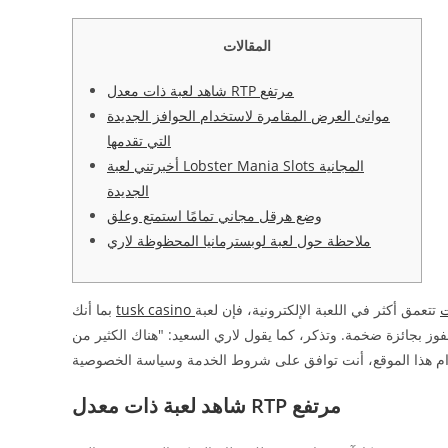
المقالات
شاهد لعبة ذات معدل RTP مرتفع
موانئ العرض المقامرة لاستخدام الحوافز الجديدة
التي تقدمها
أخبرتني لعبة Lobster Mania Slots المجانية
الجديدة
وضع هرقل مجاني تمامًا استمتع وعلق
ملاحظة حول لعبة لوبسترمانيا المحظوظة لاري
ت
تتعمق أكثر في اللعبة الإلكترونية، فإن لعبة Lobstermania ليست مجرد لعبة سلوتس إلكترونية،
بما أنك
لفوز بجائزة ضخمة.
وتذكر، كما يقول لاري السعيد: "هناك الكثير من
شاهد لعبة ذات معدل RTP مرتفع