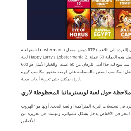
تتمتع لعبة Lobstermania دوس بمعدل RTP (العودة إلى اللاعب) بنسبة 96.52%. ليس من الضروري أن تكون مهووسًا بتجربة أحدث الخطوط في
لعبة Happy Larry's Lobstermania 2، ولكن يمكنك العثور على 40 خطًا للعب بالإضافة إلى مكافأة مع كل دورة، وستكلفك هذه العملية 60 عملة
ذهبية. مع ذلك، يمكنك المراهنة عليها بقيم عملات تتراوح بين 1 و10 عملات ذهبية، مما يتيح لك حدًا أدنى للرهان من 60 عملة، والخيار الأمثل هو 600
 كنت تفضل المكاسب الصغيرة المنتظمة على فرصة تحقيق مكاسب كبيرة
نادرة، يمكنك حتى تجربة ألعاب بديلة.
ملاحظة حول لعبة لوبسترمانيا المحظوظة لاري
د في تسلسلات البرية المتراكمة أو لعبة البحث. أولها هو "الهروب
د البحر في الأقفاص يدخل بشكل عشوائي، ومهمتك هي تحريره من
الأقفاص.