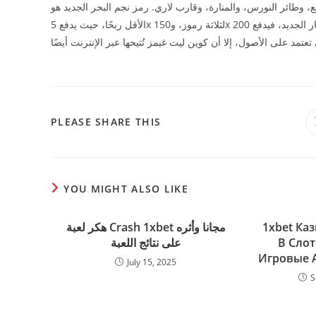
ئع، وطائر النورس، والمنارة، وقارب لاري. رمز نجم البحر الجديد هو
الأقل ربحًا، حيث يدفع 5x لثلاثة رموز، و150x لخمسة رموز. أما رمز الانتشار الجديد، فيدفع 200x لخمسة رموز. على الرغم من أن هذه اللعبة
SHARE
PLEASE SHARE THIS
THIS
CONTENT
YOU MIGHT ALSO LIKE
1xbet Ка
هكر لعبة Crash 1xbet مجانا وأثره
В Слот
على نتائج اللعبة
Игровые 
July 15, 2025
S