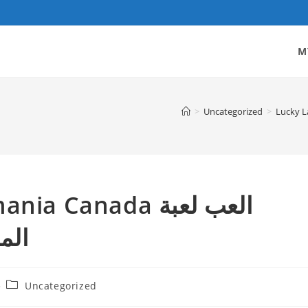
M
>
Uncategorized
>
stermania Canada
الم
Post
Uncategorized
category: