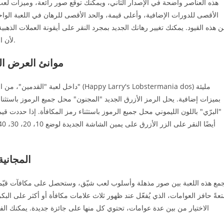
هذه العناصر واضحة في الإصدار الثاني، ويمكنك توقع صور رائعة، وميزات لعب 
الأقصى للدورات الإضافية، وأعلى قيمة، والحد الأقصى للرهان في اللعبة الواحد
 هذه القيود. يمكنك تغيير رهانك الجديد بمجرد النقر على أيقونة العملات الذهبية
لأن الدورات العشر تصبح متاحة، ولن تتمكن من تغييره قبل انتهاء اللعبة.
موانئ العرض الم
داخل لعبة "القدمين"، من المرجح سماع م
بميزات إضافية. يحل الرمز الأزرق الجديد "المجنون" محل جميع الرموز باستثن
"البرّي" باللون الليموني محل جميع الرموز باستثناء رمز المكافأة. إذا حددت ق
أخبرتني لعبة ania Slots
مع هذه اللعبة بين صور مذهلة وأسلوب لعب شيّق، وستحصل على مكافآت قيّمة ل