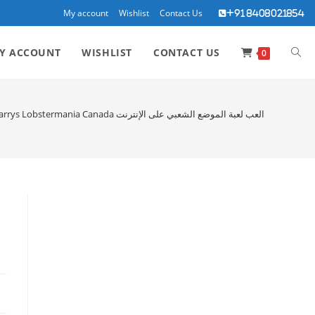
My account
Wishlist
Contact Us
+91 8408021854
TOG
Y ACCOUNT
WISHLIST
CONTACT US
0
WEBS
Lucky Larrys Lobstermania Canada العب لعبة الموضع الشعبي على الإنترنت
SEA