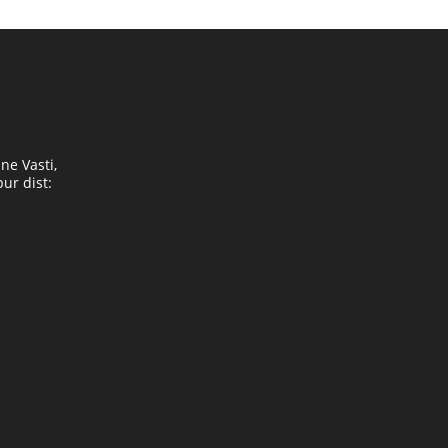
ne Vasti,
ur dist:
Opens
in
your
application