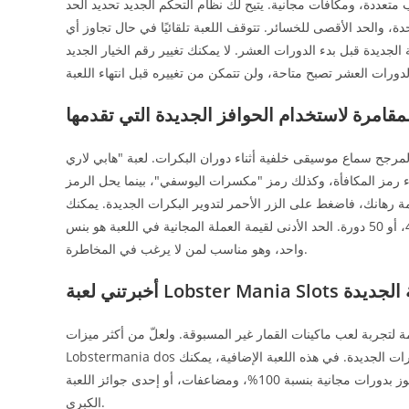
متعددة، ومكافآت مجانية. يتيح لك نظام التحكم الجديد تحديد الحد
ة، والحد الأقصى للخسائر. تتوقف اللعبة تلقائيًا في حال تجاوز أي
 الجديدة قبل بدء الدورات العشر. لا يمكنك تغيير رقم الخيار الجديد
قامرة لاستخدام الحوافز الجديدة التي تقدمها
وسيقى خلفية أثناء دوران البكرات. لعبة "هابي لاري" (Happy Larry's Lobstermania dos) مليئة
اء رمز المكافأة، وكذلك رمز "مكسرات اليوسفي"، بينما يحل الرمز
يمة رهانك، فاضغط على الزر الأحمر لتدوير البكرات الجديدة. يمكنك
أيضًا النقر على الزر الأزرق على يمين الشاشة الجديدة لوضع 10، 20، 30، 40، أو 50 دورة. الحد الأدنى لقيمة العملة المجانية في اللعبة هو بنس
واحد، وهو مناسب لمن لا يرغب في المخاطرة.
Lobster M المجانية الجديدة
تجربة لعب ماكينات القمار غير المسبوقة. ولعلّ من أكثر ميزات
Lobstermania dos متعةً حافز العوامات، الذي يُفعّل عند ظهور ثلاث علامات مكافأة أو أكثر على البكرات الجديدة. في هذه اللعبة الإضافية، يمكنك
الاختيار من بين عدة عوامات، تحتوي كل منها على جائزة جديدة. يمكنك الفوز بدورات مجانية بنسبة 100%، ومضاعفات، أو إحدى جوائز اللعبة
الكبرى.