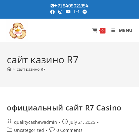
Skip
+91 8408021854
to
content
MENU
0
сайт казино R7
>
сайт казино R7
официальный сайт R7 Casino
Post
Post
qualitycashewadmin
July 21, 2025
author:
published:
Post
Post
Uncategorized
0 Comments
category:
comments: