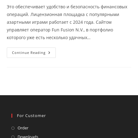
Это обеспечивает удобство и безопасность финансовых
операций. Лицензионная площадка с популярными
азартными играми работает с 2024 года. Сайтом
управляет оператор Fun Fusion N.V., в портфолио
которого уже есть несколько удачных…
Официальный
Continue Reading
Сайт
R7
Casino
For Customer
Opens
Order
in
Opens
Downloads