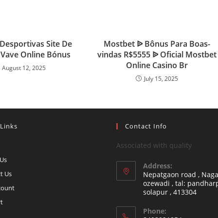
window
window
window
window
window
window
window
window
window
w
Desportivas Site De
Mostbet ᐉ Bônus Para Boas-
 Vave Online Bónus
vindas R$5555 ᐉ Oficial Mostbet
Online Casino Br
August 12, 2025
July 15, 2025
 Links
Contact Info
Opens
Associated with quality
in
Opens
 Us
Address:
a
in
Opens
t Us
Nepatgaon road , Naga
new
a
ozewadi , tal: pandharp
in
Opens
count
solapur , 413304
tab
new
a
in
Opens
t
tab
new
Phone:
a
in