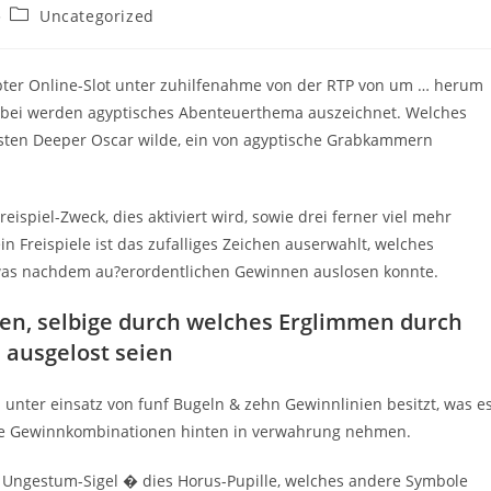
Post
Uncategorized
category:
bter Online-Slot unter zuhilfenahme von der RTP von um … herum
h bei werden agyptisches Abenteuerthema auszeichnet. Welches
ten Deeper Oscar wilde, ein von agyptische Grabkammern
ispiel-Zweck, dies aktiviert wird, sowie drei ferner viel mehr
 Freispiele ist das zufalliges Zeichen auserwahlt, welches
, was nachdem au?erordentlichen Gewinnen auslosen konnte.
en, selbige durch welches Erglimmen durch
 ausgelost seien
n unter einsatz von funf Bugeln & zehn Gewinnlinien besitzt, was e
che Gewinnkombinationen hinten in verwahrung nehmen.
e Ungestum-Sigel � dies Horus-Pupille, welches andere Symbole