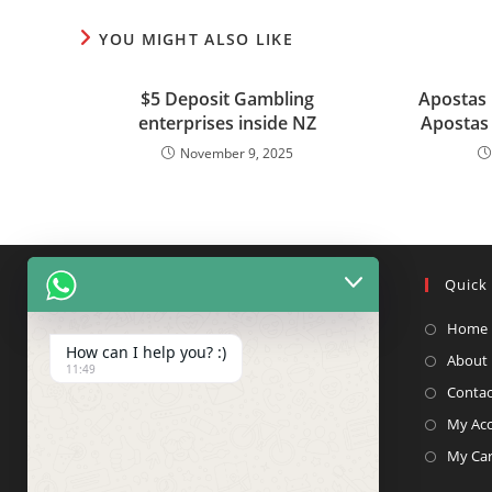
CONTENT
YOU MIGHT ALSO LIKE
$5 Deposit Gambling
Apostas 
enterprises inside NZ
Apostas
November 9, 2025
For Customer
Quick
Opens
Order
Home
How can I help you? :)
in
Opens
Downloads
About
11:49
a
in
Opens
Account Details
Contac
new
a
in
Opens
Lost Password
My Ac
tab
new
a
in
Opens
Address
My Car
tab
new
a
in