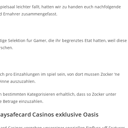
pielsaal leichter fallt, hatten wir zu handen euch nachfolgende
ard Ernahrer zusammengefasst.
ige Selektion fur Gamer, die ihr begrenztes Etat hatten, weil diese
rschen.
h pro Einzahlungen im spiel sein, von dort mussen Zocker ‘ne
winne auszuzahlen.
n bestimmten Kategorisieren erhaltlich, dass so Zocker unter
e Betrage einzuzahlen.
aysafecard Casinos exklusive Oasis
d Casinos vergehen unsereiner speziellen Einfluss uff Features,