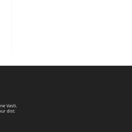
indow
ne Vasti,
ur dist: