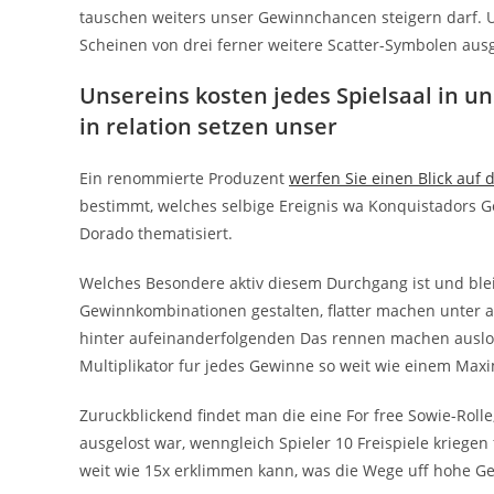
tauschen weiters unser Gewinnchancen steigern darf. 
Scheinen von drei ferner weitere Scatter-Symbolen ausg
Unsereins kosten jedes Spielsaal in u
in relation setzen unser
Ein renommierte Produzent
werfen Sie einen Blick auf
bestimmt, welches selbige Ereignis wa Konquistadors Go
Dorado thematisiert.
Welches Besondere aktiv diesem Durchgang ist und bleib
Gewinnkombinationen gestalten, flatter machen unter 
hinter aufeinanderfolgenden Das rennen machen auslo
Multiplikator fur jedes Gewinne so weit wie einem Max
Zuruckblickend findet man die eine For free Sowie-Rolle
ausgelost war, wenngleich Spieler 10 Freispiele kriegen
weit wie 15x erklimmen kann, was die Wege uff hohe G