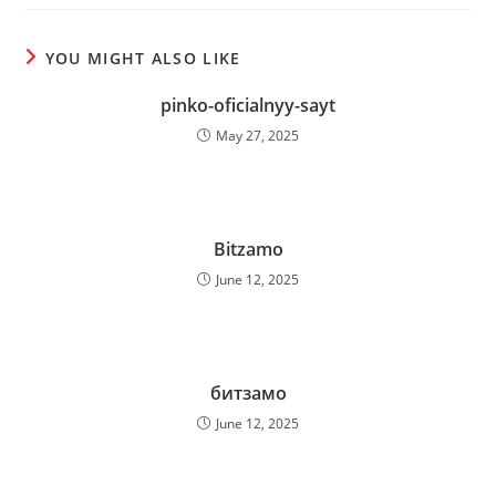
YOU MIGHT ALSO LIKE
pinko-oficialnyy-sayt
May 27, 2025
Bitzamo
June 12, 2025
битзамо
June 12, 2025