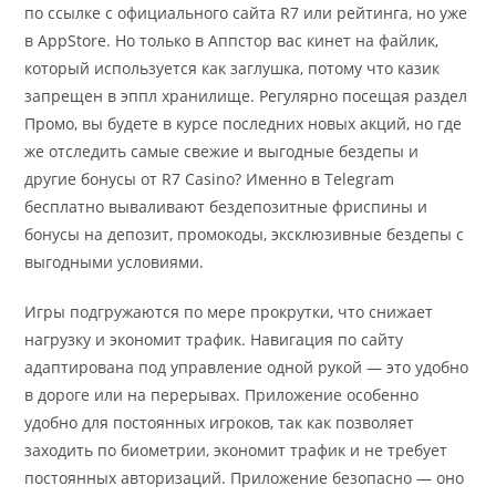
по ссылке с официального сайта R7 или рейтинга, но уже
в AppStore. Но только в Аппстор вас кинет на файлик,
который используется как заглушка, потому что казик
запрещен в эппл хранилище. Регулярно посещая раздел
Промо, вы будете в курсе последних новых акций, но где
же отследить самые свежие и выгодные бездепы и
другие бонусы от R7 Casino? Именно в Telegram
бесплатно вываливают бездепозитные фриспины и
бонусы на депозит, промокоды, эксклюзивные бездепы с
выгодными условиями.
Игры подгружаются по мере прокрутки, что снижает
нагрузку и экономит трафик. Навигация по сайту
адаптирована под управление одной рукой — это удобно
в дороге или на перерывах. Приложение особенно
удобно для постоянных игроков, так как позволяет
заходить по биометрии, экономит трафик и не требует
постоянных авторизаций. Приложение безопасно — оно