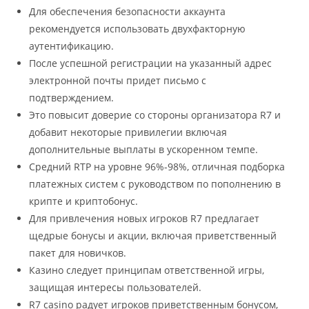
Для обеспечения безопасности аккаунта
рекомендуется использовать двухфакторную
аутентификацию.
После успешной регистрации на указанный адрес
электронной почты придет письмо с
подтверждением.
Это повысит доверие со стороны организатора R7 и
добавит некоторые привилегии включая
дополнительные выплаты в ускоренном темпе.
Средний RTP на уровне 96%-98%, отличная подборка
платежных систем с руководством по пополнению в
крипте и криптобонус.
Для привлечения новых игроков R7 предлагает
щедрые бонусы и акции, включая приветственный
пакет для новичков.
Казино следует принципам ответственной игры,
защищая интересы пользователей.
R7 casino радует игроков приветственным бонусом,