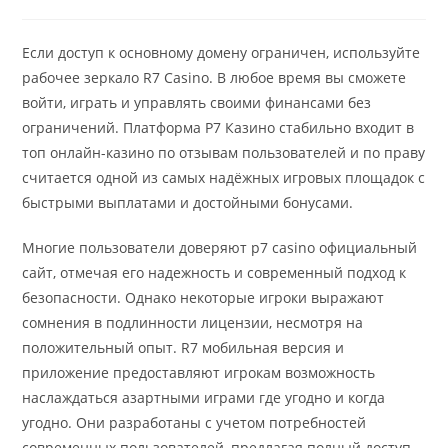
category:
comments:
Если доступ к основному домену ограничен, используйте
рабочее зеркало R7 Casino. В любое время вы сможете
войти, играть и управлять своими финансами без
ограничений. Платформа Р7 Казино стабильно входит в
топ онлайн-казино по отзывам пользователей и по праву
считается одной из самых надёжных игровых площадок с
быстрыми выплатами и достойными бонусами.
Многие пользователи доверяют р7 casino официальный
сайт, отмечая его надежность и современный подход к
безопасности. Однако некоторые игроки выражают
сомнения в подлинности лицензии, несмотря на
положительный опыт. R7 мобильная версия и
приложение предоставляют игрокам возможность
наслаждаться азартными играми где угодно и когда
угодно. Они разработаны с учетом потребностей
современных пользователей, предлагая полный доступ