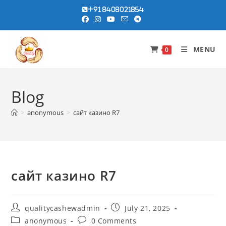
Skip
+91 8408021854
to
content
MENU
0
Blog
>
anonymous
>
сайт казино R7
сайт казино R7
Post
Post
qualitycashewadmin
July 21, 2025
author:
published:
Post
Post
anonymous
0 Comments