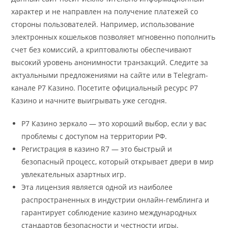
характер и не направлен на получение платежей со
стороны пользователей. Например, использование
электронных кошельков позволяет мгновенно пополнить
счет без комиссий, а криптовалюты обеспечивают
высокий уровень анонимности транзакций. Следите за
актуальными предложениями на сайте или в Telegram-
канале Р7 Казино. Посетите официальный ресурс Р7
Казино и начните выигрывать уже сегодня.
Р7 Казино зеркало — это хороший выбор, если у вас
проблемы с доступом на территории РФ.
Регистрация в казино R7 — это быстрый и
безопасный процесс, который открывает двери в мир
увлекательных азартных игр.
Эта лицензия является одной из наиболее
распространенных в индустрии онлайн-гемблинга и
гарантирует соблюдение казино международных
стандартов безопасности и честности игры.