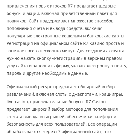
привлечения новых игроков R7 предлагает щедрые
бонусы и акции, включая приветственный пакет для
новичков. Сайт поддерживает множество способов
пополнения счета и вывода средств, включая
популярные электронные кошельки и банковские карты.
Регистрация на официальном сайте R7 Казино проста и
занимает всего несколько минут. Для создания аккаунта
нужно нажать кнопку «Регистрация» в верхнем правом
углу сайта и заполнить форму, указав электронную почту,
пароль и другие необходимые данные.
Официальный ресурс предлагает обширный выбор
развлечений, включая слоты с джекпотами, краш-игры,
live-casino, привлекательные бонусы. R7 Casino
предлагает широкий выбор методов для пополнения
счета и вывода выигрышей, обеспечивая комфорт и
безопасность для всех пользователей. Все операции
обрабатываются через r7 официальный сайт, что