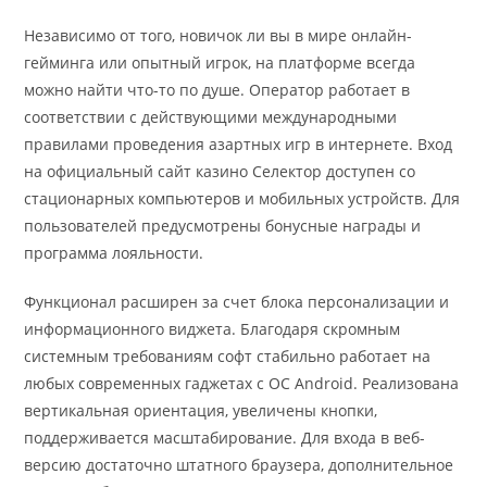
Независимо от того, новичок ли вы в мире онлайн-
гейминга или опытный игрок, на платформе всегда
можно найти что-то по душе. Оператор работает в
соответствии с действующими международными
правилами проведения азартных игр в интернете. Вход
на официальный сайт казино Селектор доступен со
стационарных компьютеров и мобильных устройств. Для
пользователей предусмотрены бонусные награды и
программа лояльности.
Функционал расширен за счет блока персонализации и
информационного виджета. Благодаря скромным
системным требованиям софт стабильно работает на
любых современных гаджетах с ОС Android. Реализована
вертикальная ориентация, увеличены кнопки,
поддерживается масштабирование. Для входа в веб-
версию достаточно штатного браузера, дополнительное