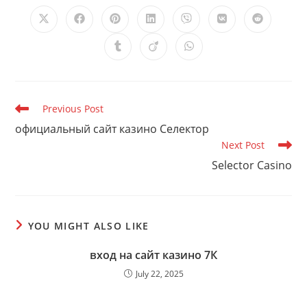
CONTENT
Opens
Opens
Opens
Opens
Opens
Opens
Opens
in
in
in
in
in
in
in
a
a
a
a
a
a
a
Opens
Opens
Opens
new
new
new
new
new
new
new
in
in
in
window
window
window
window
window
window
window
a
a
a
new
new
new
window
window
window
Read
Previous Post
more
официальный сайт казино Селектор
articles
Next Post
Selector Casino
YOU MIGHT ALSO LIKE
вход на сайт казино 7К
July 22, 2025