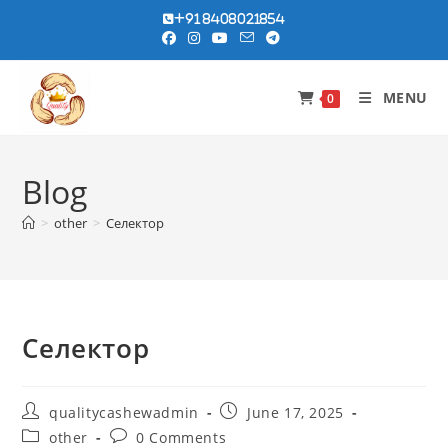
Skip
+91 8408021854
to
content
MENU
0
Blog
>
other
>
Селектор
Селектор
Post
Post
qualitycashewadmin
June 17, 2025
author:
published:
Post
Post
other
0 Comments