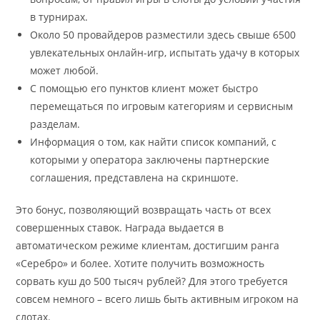
в турнирах.
Около 50 провайдеров разместили здесь свыше 6500
увлекательных онлайн-игр, испытать удачу в которых
может любой.
С помощью его пунктов клиент может быстро
перемещаться по игровым категориям и сервисным
разделам.
Информация о том, как найти список компаний, с
которыми у оператора заключены партнерские
соглашения, представлена на скриншоте.
Это бонус, позволяющий возвращать часть от всех
совершенных ставок. Награда выдается в
автоматическом режиме клиентам, достигшим ранга
«Серебро» и более. Хотите получить возможность
сорвать куш до 500 тысяч рублей? Для этого требуется
совсем немного – всего лишь быть активным игроком на
слотах.