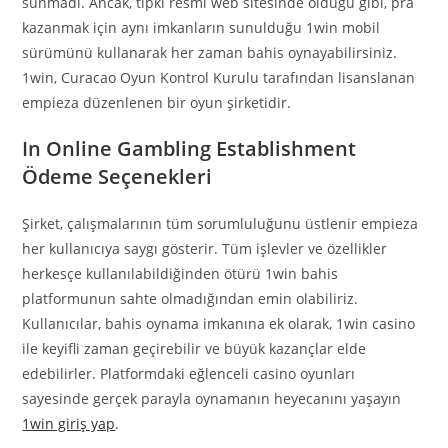
sunmadı. Ancak, tıpkı resmi web sitesinde olduğu gibi, pra
kazanmak için aynı imkanların sunulduğu 1win mobil
sürümünü kullanarak her zaman bahis oynayabilirsiniz.
1win, Curacao Oyun Kontrol Kurulu tarafından lisanslanan
empieza düzenlenen bir oyun şirketidir.
In Online Gambling Establishment
Ödeme Seçenekleri
Şirket, çalışmalarının tüm sorumluluğunu üstlenir empieza
her kullanıcıya saygı gösterir. Tüm işlevler ve özellikler
herkesçe kullanılabildiğinden ötürü 1win bahis
platformunun sahte olmadığından emin olabiliriz.
Kullanıcılar, bahis oynama imkanına ek olarak, 1win casino
ile keyifli zaman geçirebilir ve büyük kazançlar elde
edebilirler. Platformdaki eğlenceli casino oyunları
sayesinde gerçek parayla oynamanın heyecanını yaşayın
1win giriş yap
.