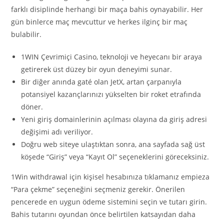
farklı disiplinde herhangi bir maça bahis oynayabilir. Her
gün binlerce maç mevcuttur ve herkes ilginç bir maç
bulabilir.
1WIN Çevrimiçi Casino, teknoloji ve heyecanı bir araya
getirerek üst düzey bir oyun deneyimi sunar.
Bir diğer anında gaté olan JetX, artan çarpanıyla
potansiyel kazançlarınızı yükselten bir roket etrafında
döner.
Yeni giriş domainlerinin açılması olayına da giriş adresi
değişimi adı veriliyor.
Doğru web siteye ulaştıktan sonra, ana sayfada sağ üst
köşede “Giriş” veya “Kayıt Ol” seçeneklerini göreceksiniz.
1Win withdrawal için kişisel hesabınıza tıklamanız empieza
“Para çekme” seçeneğini seçmeniz gerekir. Önerilen
pencerede en uygun ödeme sistemini seçin ve tutarı girin.
Bahis tutarını oyundan önce belirtilen katsayıdan daha