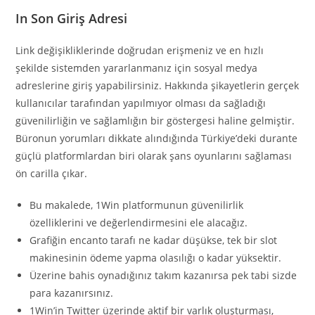
In Son Giriş Adresi
Link değişikliklerinde doğrudan erişmeniz ve en hızlı
şekilde sistemden yararlanmanız için sosyal medya
adreslerine giriş yapabilirsiniz. Hakkında şikayetlerin gerçek
kullanıcılar tarafından yapılmıyor olması da sağladığı
güvenilirliğin ve sağlamlığın bir göstergesi haline gelmiştir.
Büronun yorumları dikkate alındığında Türkiye’deki durante
güçlü platformlardan biri olarak şans oyunlarını sağlaması
ön carilla çıkar.
Bu makalede, 1Win platformunun güvenilirlik
özelliklerini ve değerlendirmesini ele alacağız.
Grafiğin encanto tarafı ne kadar düşükse, tek bir slot
makinesinin ödeme yapma olasılığı o kadar yüksektir.
Üzerine bahis oynadığınız takım kazanırsa pek tabi sizde
para kazanırsınız.
1Win’in Twitter üzerinde aktif bir varlık oluşturması,