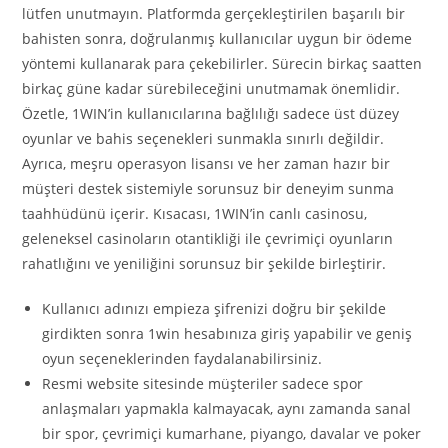
lütfen unutmayın. Platformda gerçekleştirilen başarılı bir
bahisten sonra, doğrulanmış kullanıcılar uygun bir ödeme
yöntemi kullanarak para çekebilirler. Sürecin birkaç saatten
birkaç güne kadar sürebileceğini unutmamak önemlidir.
Özetle, 1WIN’in kullanıcılarına bağlılığı sadece üst düzey
oyunlar ve bahis seçenekleri sunmakla sınırlı değildir.
Ayrıca, meşru operasyon lisansı ve her zaman hazır bir
müşteri destek sistemiyle sorunsuz bir deneyim sunma
taahhüdünü içerir. Kısacası, 1WIN’in canlı casinosu,
geleneksel casinoların otantikliği ile çevrimiçi oyunların
rahatlığını ve yeniliğini sorunsuz bir şekilde birleştirir.
Kullanıcı adınızı empieza şifrenizi doğru bir şekilde
girdikten sonra 1win hesabınıza giriş yapabilir ve geniş
oyun seçeneklerinden faydalanabilirsiniz.
Resmi website sitesinde müşteriler sadece spor
anlaşmaları yapmakla kalmayacak, aynı zamanda sanal
bir spor, çevrimiçi kumarhane, piyango, davalar ve poker