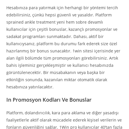
Hesabınıza para yatırmak için herhangi bir yöntemi tercih
edebilirsiniz, çünkü hepsi güvenli ve yasaldır. Platform
sprained ankle treatment yeni hem sobre devamlı
kullanıcılar için çeşitli bonuslar, kazançlı promosyonlar ve
sadakat programları sunmaktadır. Dahası, aktif bir
kullanıcıysanız, platform bu durumu fark ederek size özel
hazırlanmış bir bonus sunacaktır. 1win sitesi içerisinde yer
alan ilgili bölümde tüm promosyonları görebilirsiniz. Artık
bahis işleminiz gerçekleşmiştir ve kullanıcı hesabınızda
görüntülenecektir. Bir müsabakanın veya başka bir
etkinliğin sonunda, kazanılan miktar otomatik olarak
hesabınıza yatırılacaktır.
In Promosyon Kodları Ve Bonuslar
Platform, dolandırıcılık, kara para aklama ve diğer yasadışı
faaliyetlerle aktif olarak mücadele ederek kişisel verilerin ve
fonların güvenliğini sağlar. 1Win pro kullanıcılar 40’tan fazla