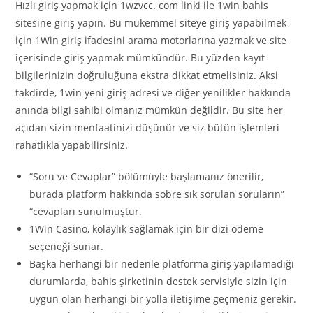
Hızlı giriş yapmak için 1wzvcc. com linki ile 1win bahis
sitesine giriş yapın. Bu mükemmel siteye giriş yapabilmek
için 1Win giriş ifadesini arama motorlarına yazmak ve site
içerisinde giriş yapmak mümkündür. Bu yüzden kayıt
bilgilerinizin doğruluğuna ekstra dikkat etmelisiniz. Aksi
takdirde, 1win yeni giriş adresi ve diğer yenilikler hakkında
anında bilgi sahibi olmanız mümkün değildir. Bu site her
açıdan sizin menfaatinizi düşünür ve siz bütün işlemleri
rahatlıkla yapabilirsiniz.
“Soru ve Cevaplar” bölümüyle başlamanız önerilir,
burada platform hakkında sobre sık sorulan soruların”
“cevapları sunulmuştur.
1Win Casino, kolaylık sağlamak için bir dizi ödeme
seçeneği sunar.
Başka herhangi bir nedenle platforma giriş yapılamadığı
durumlarda, bahis şirketinin destek servisiyle sizin için
uygun olan herhangi bir yolla iletişime geçmeniz gerekir.