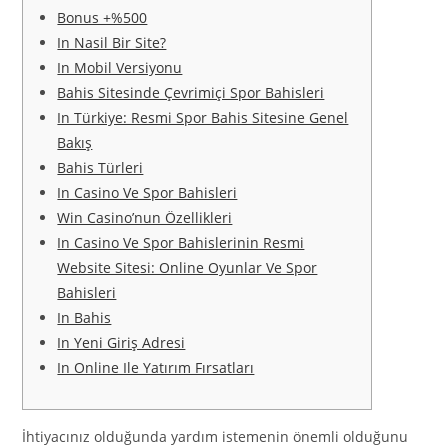
Bonus +%500
In Nasil Bir Site?
In Mobil Versiyonu
Bahis Sitesinde Çevrimiçi Spor Bahisleri
In Türkiye: Resmi Spor Bahis Sitesine Genel
Bakış
Bahis Türleri
In Casino Ve Spor Bahisleri
Win Casino’nun Özellikleri
In Casino Ve Spor Bahislerinin Resmi
Website Sitesi: Online Oyunlar Ve Spor
Bahisleri
In Bahis
In Yeni Giriş Adresi
In Online Ile Yatırım Fırsatları
İhtiyacınız olduğunda yardım istemenin önemli olduğunu