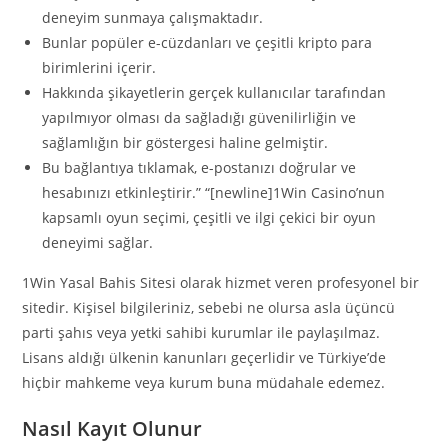
deneyim sunmaya çalışmaktadır.
Bunlar popüler e-cüzdanları ve çeşitli kripto para
birimlerini içerir.
Hakkında şikayetlerin gerçek kullanıcılar tarafından
yapılmıyor olması da sağladığı güvenilirliğin ve
sağlamlığın bir göstergesi haline gelmiştir.
Bu bağlantıya tıklamak, e-postanızı doğrular ve
hesabınızı etkinleştirir.” “[newline]1Win Casino’nun
kapsamlı oyun seçimi, çeşitli ve ilgi çekici bir oyun
deneyimi sağlar.
1Win Yasal Bahis Sitesi olarak hizmet veren profesyonel bir
sitedir. Kişisel bilgileriniz, sebebi ne olursa asla üçüncü
parti şahıs veya yetki sahibi kurumlar ile paylaşılmaz.
Lisans aldığı ülkenin kanunları geçerlidir ve Türkiye’de
hiçbir mahkeme veya kurum buna müdahale edemez.
Nasıl Kayıt Olunur