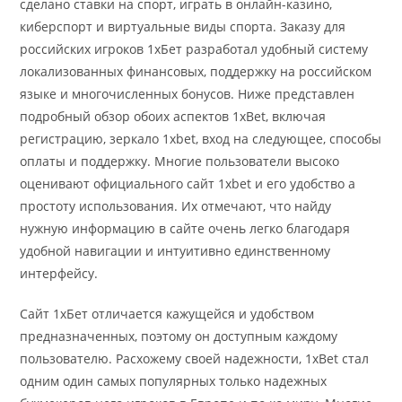
сделано ставки на спорт, играть в онлайн-казино,
киберспорт и виртуальные виды спорта. Заказу для
российских игроков 1хБет разработал удобный систему
локализованных финансовых, поддержку на российском
языке и многочисленных бонусов. Ниже представлен
подробный обзор обоих аспектов 1xBet, включая
регистрацию, зеркало 1xbet, вход на следующее, способы
оплаты и поддержку. Многие пользователи высоко
оценивают официального сайт 1xbet и его удобство а
простоту использования. Их отмечают, что найду
нужную информацию в сайте очень легко благодаря
удобной навигации и интуитивно единственному
интерфейсу.
Сайт 1хБет отличается кажущейся и удобством
предназначенных, поэтому он доступным каждому
пользователю. Расхожему своей надежности, 1xBet стал
одним один самых популярных только надежных