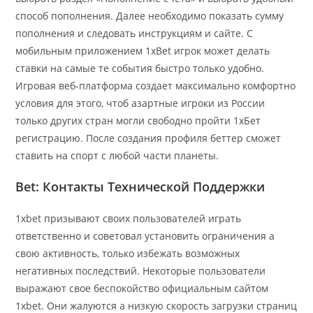
способ пополнения. Далее необходимо показать сумму
пополнения и следовать инструкциям и сайте. С
мобильным приложением 1хBet игрок может делать
ставки на самые те события быстро только удобно.
Игровая веб-платформа создает максимально комфортно
условия для этого, чтоб азартные игроки из России
только других стран могли свободно пройти 1хБет
регистрацию. После создания профиля беттер сможет
ставить на спорт с любой части планеты.
Bet: Контакты Технической Поддержки
1xbet призывают своих пользователей играть
ответственно и советовал установить ограничения а
свою активность, только избежать возможных
негативных последствий. Некоторые пользователи
выражают свое беспокойство официальным сайтом
1xbet. Они жалуются а низкую скорость загрузки страниц