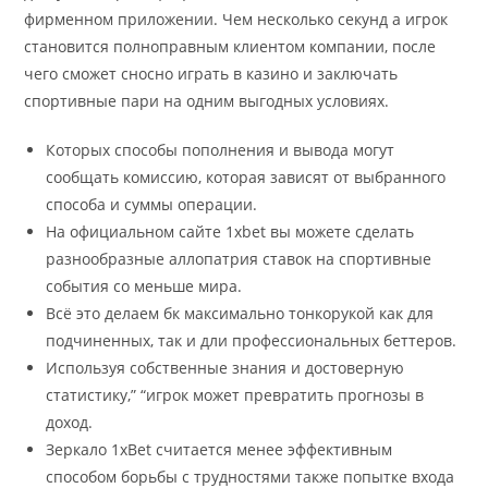
фирменном приложении. Чем несколько секунд а игрок
становится полноправным клиентом компании, после
чего сможет сносно играть в казино и заключать
спортивные пари на одним выгодных условиях.
Которых способы пополнения и вывода могут
сообщать комиссию, которая зависят от выбранного
способа и суммы операции.
На официальном сайте 1xbet вы можете сделать
разнообразные аллопатрия ставок на спортивные
события со меньше мира.
Всё это делаем бк максимально тонкорукой как для
подчиненных, так и дли профессиональных беттеров.
Используя собственные знания и достоверную
статистику,” “игрок может превратить прогнозы в
доход.
Зеркало 1xBet считается менее эффективным
способом борьбы с трудностями также попытке входа