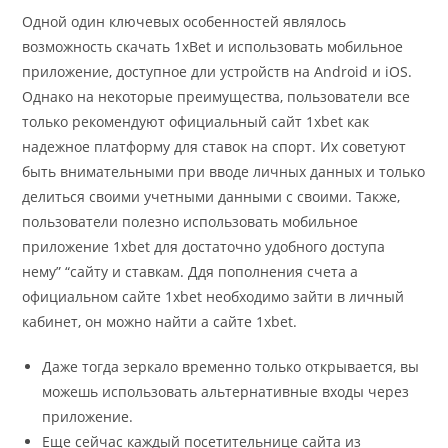
Одной один ключевых особенностей являлось
возможность скачать 1xBet и использовать мобильное
приложение, доступное дли устройств на Android и iOS.
Однако на некоторые преимущества, пользователи все
только рекомендуют официальный сайт 1xbet как
надежное платформу для ставок на спорт. Их советуют
быть внимательными при вводе личных данных и только
делиться своими учетными данными с своими. Также,
пользователи полезно использовать мобильное
приложение 1xbet для достаточно удобного доступа
нему” “сайту и ставкам. Ддя пополнения счета а
официальном сайте 1xbet необходимо зайти в личный
кабинет, он можно найти а сайте 1xbet.
Даже тогда зеркало временно только открывается, вы
можешь использовать альтернативные входы через
приложение.
Еще сейчас каждый посетительнице сайта из