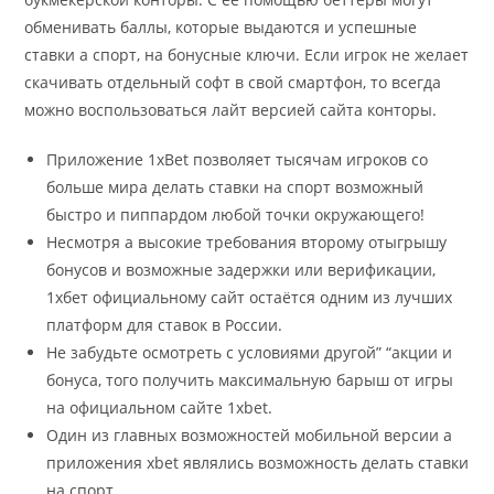
обменивать баллы, которые выдаются и успешные
ставки а спорт, на бонусные ключи. Если игрок не желает
скачивать отдельный софт в свой смартфон, то всегда
можно воспользоваться лайт версией сайта конторы.
Приложение 1хBet позволяет тысячам игроков со
больше мира делать ставки на спорт возможный
быстро и пиппардом любой точки окружающего!
Несмотря а высокие требования второму отыгрышу
бонусов и возможные задержки или верификации,
1хбет официальному сайт остаётся одним из лучших
платформ для ставок в России.
Не забудьте осмотреть с условиями другой” “акции и
бонуса, того получить максимальную барыш от игры
на официальном сайте 1xbet.
Один из главных возможностей мобильной версии а
приложения xbet являлись возможность делать ставки
на спорт.