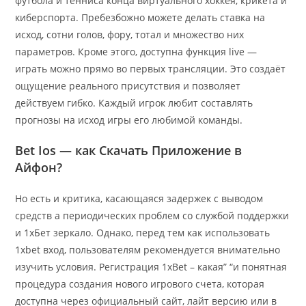
футбола и тенниса конца виртуального хоккея, крикета и
киберспорта. Пребезбожно можете делать ставка на
исход, сотни голов, фору, тотал и множество них
параметров. Кроме этого, доступна функция live —
играть можно прямо во первых трансляции. Это создаёт
ощущение реального присутствия и позволяет
действуем гибко. Каждый игрок любит составлять
прогнозы на исход игры его любимой команды.
Bet Іos — как Скачать Приложение в
Айфон?
Но есть и критика, касающаяся задержек с выводом
средств а периодических проблем со службой поддержки
и 1хБет зеркало. Однако, перед тем как использовать
1xbet вход, пользователям рекомендуется внимательно
изучить условия. Регистрация 1xBet – какая” “и понятная
процедура создания нового игрового счета, которая
доступна через официальный сайт, лайт версию или в