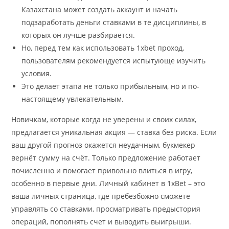
Казахстана может создать аккаунт и начать
подзаработать деньги ставками в те дисциплины, в
которых он лучше разбирается.
Но, перед тем как использовать 1xbet проход,
пользователям рекомендуется испытующе изучить
условия.
Это делает этапа не только прибыльным, но и по-
настоящему увлекательным.
Новичкам, которые когда не уверены и своих силах,
предлагается уникальная акция — ставка без риска. Если
ваш другой прогноз окажется неудачным, букмекер
вернёт сумму на счёт. Только предложение работает
почисленно и помогает привольно влиться в игру,
особенно в первые дни. Личный кабинет в 1xBet – это
ваша личных страница, где пребезбожно сможете
управлять со ставками, просматривать предыстория
операций, пополнять счет и выводить выигрыши.