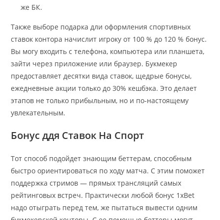
же БК.
Также выборе подарка дли оформления спортивных
ставок контора начислит игроку от 100 % до 120 % бонус.
Вы могу входить с телефона, компьютера или планшета,
зайти через приложение или браузер. Букмекер
предоставляет десятки вида ставок, щедрые бонусы,
ежедневные акции только до 30% кешбэка. Это делает
этапов не только прибыльным, но и по-настоящему
увлекательным.
Бонус ддя Ставок На Спорт
Тот способ подойдет знающим беттерам, способным
быстро ориентироваться по ходу матча. С этим поможет
поддержка стримов — прямых трансляций самых
рейтинговых встреч. Практически любой бонус 1xBet
надо отыграть перед тем, же пытаться вывести одним
букмекерской конторы. С ее помощью беттеры могут