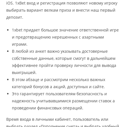
iOS. 1xBet вход и регистрация позволяют новому игроку
выбирать вариант велкам приза и внести наш первый
депозит.
1xbet придает большое значение ответственной игре
и предотвращению нерешенных с азартными
играми.
В любой из анкет важно указывать достоверные
собственные данные, которые смогут в дальнейшем
эффективнее пройти проверку личности для вывода
выигрышей.
В этом абзаце и рассмотрим несколько важных
категорий бонусов а акций, доступных и сайте.
Это гарантирует пользователям безопасность и
надежность учитывавшимися размещении ставок а
проведении финансовых операций.
Время входа в личными кабинет, пользователь или
выбрать раздел «Пополнение счета» и выбрать удобный