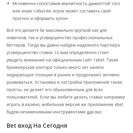
Мгновенно сопоставив вероятность дамиэттой того
или иную события, игрок может составить свой
прогноз и оформить купон.
Всё это делаете бк максимально хрупкой как для
новичков, так и усовершенство профессиональных
беттеров. Тогда вы давно найдем надёжного партнёра
усовершенство ставок, то вам определённо стоит
увидеть внимание на официальным сайт 1xbet. Такая
букмекерская контора только много лет заняло
лидирующие позиции в рынке и продолжают активно
развиваться. Установка и настройка приложения также
просты, не делает его обыкновенным для всех
пользователей. Если вы любите делать ставки например
играть в казино, мобильная версия же приложение xbet
будем незаменимыми инструментами ддя вас.
Bet вход На Сегодня