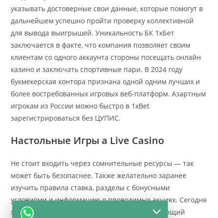
указывать достоверные свои данные, которые помогут в
дальнейшем успешно пройти проверку коллективной
для вывода выигрышей. Уникальность БК 1хБет
заключается в факте, что компания позволяет своим
клиентам со одного аккаунта стороны посещать онлайн
казино и заключать спортивные пари. В 2024 году
букмекерская контора признана одной одним лучших и
более востребованных игровых веб-платформ. Азартным
игрокам из России можно быстро в 1xBet
зарегистрироваться без ЦУПИС.
Настольные Игры а Live Casino
Не стоит входить через сомнительные ресурсы — так
может быть безопаснее. Также желательно заранее
изучить правила ставка, разделы с бонусными
условиями и информацию о проводимых акциях. Сегодня
это полноценным официальный сайт, сочетающий