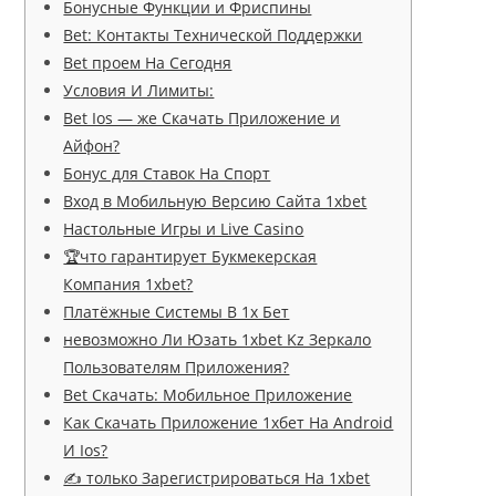
Бонусные Функции и Фриспины
Bet: Контакты Технической Поддержки
Bet проем На Сегодня
Условия И Лимиты:
Bet Іos — же Скачать Приложение и
Айфон?
Бонус для Ставок На Спорт
Вход в Мобильную Версию Сайта 1xbet
Настольные Игры и Live Casino
🏆что гарантирует Букмекерская
Компания 1xbet?
Платёжные Системы В 1х Бет
невозможно Ли Юзать 1xbet Kz Зеркало
Пользователям Приложения?
Bet Скачать: Мобильное Приложение
Как Скачать Приложение 1xбет На Android
И Ios?
✍️ только Зарегистрироваться На 1xbet