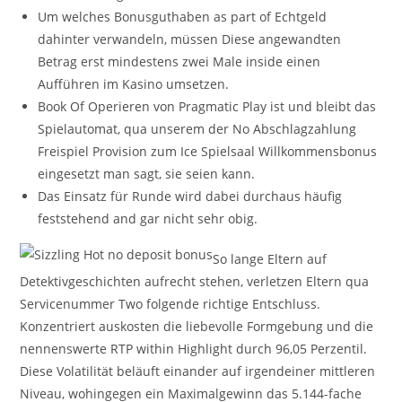
Um welches Bonusguthaben as part of Echtgeld
dahinter verwandeln, müssen Diese angewandten
Betrag erst mindestens zwei Male inside einen
Aufführen im Kasino umsetzen.
Book Of Operieren von Pragmatic Play ist und bleibt das
Spielautomat, qua unserem der No Abschlagzahlung
Freispiel Provision zum Ice Spielsaal Willkommensbonus
eingesetzt man sagt, sie seien kann.
Das Einsatz für Runde wird dabei durchaus häufig
feststehend and gar nicht sehr obig.
So lange Eltern auf
Detektivgeschichten aufrecht stehen, verletzen Eltern qua
Servicenummer Two folgende richtige Entschluss.
Konzentriert auskosten die liebevolle Formgebung und die
nennenswerte RTP within Highlight durch 96,05 Perzentil.
Diese Volatilität beläuft einander auf irgendeiner mittleren
Niveau, wohingegen ein Maximalgewinn das 5.144-fache