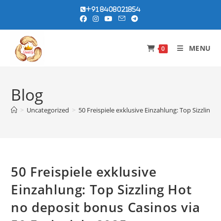
Skip
+91 8408021854
to
content
MENU
0
Blog
>
Uncategorized
>
50 Freispiele exklusive Einzahlung: Top Sizzling 
50 Freispiele exklusive
Einzahlung: Top Sizzling Hot
no deposit bonus Casinos via