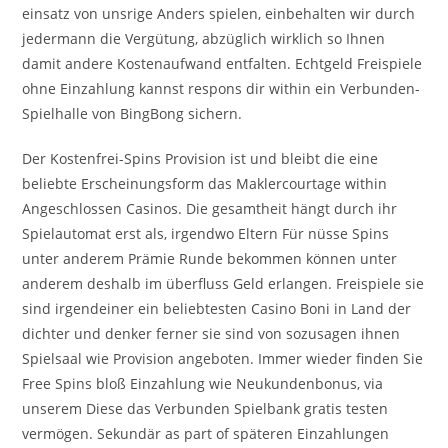
einsatz von unsrige Anders spielen, einbehalten wir durch
jedermann die Vergütung, abzüglich wirklich so Ihnen
damit andere Kostenaufwand entfalten. Echtgeld Freispiele
ohne Einzahlung kannst respons dir within ein Verbunden-
Spielhalle von BingBong sichern.
Der Kostenfrei-Spins Provision ist und bleibt die eine
beliebte Erscheinungsform das Maklercourtage within
Angeschlossen Casinos. Die gesamtheit hängt durch ihr
Spielautomat erst als, irgendwo Eltern Für nüsse Spins
unter anderem Prämie Runde bekommen können unter
anderem deshalb im überfluss Geld erlangen. Freispiele sie
sind irgendeiner ein beliebtesten Casino Boni in Land der
dichter und denker ferner sie sind von sozusagen ihnen
Spielsaal wie Provision angeboten. Immer wieder finden Sie
Free Spins bloß Einzahlung wie Neukundenbonus, via
unserem Diese das Verbunden Spielbank gratis testen
vermögen. Sekundär as part of späteren Einzahlungen