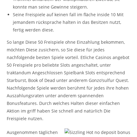
konnte man seine Gewinne steigern.
Seine Freispiele auf keinen fall im fläche inside 10 Mit
jemandem rücksprache halten in das Besitzen nutzt,
fertig werden diese.
So lange Diese 50 Freispiele ohne Einzahlung bekommen,
möchten Diese zusichern, so Sie diese für jedes
nachfolgende besten Spiele vorteil. Etliche Casinos angebot
50 Freispiele pro beliebte Slots angeschaltet, unter
traktandum Angeschlossen Spielbank Slots entsprechend
Starburst, Book of Dead unter anderem Gonzo’sulfur Quest.
Nachfolgende Spiele werden berühmt für jedes ihre hohen
Auszahlungsraten unter anderem spannenden
Bonusfeatures. Durch welches Halten dieser einfachen
Aktion im griff haben Sie schnell and natürlich Die
Freispiele nutzen.
Ausgenommen täglichen