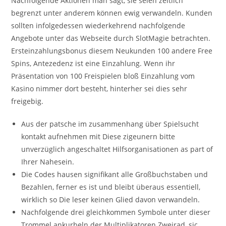
Nachfolgende Aktionen man sagt, sie seien zeitlich
begrenzt unter anderem können ewig verwandeln. Kunden
sollten infolgedessen wiederkehrend nachfolgende
Angebote unter das Webseite durch SlotMagie betrachten.
Ersteinzahlungsbonus diesem Neukunden 100 andere Free
Spins, Antezedenz ist eine Einzahlung. Wenn ihr
Präsentation von 100 Freispielen bloß Einzahlung vom
Kasino nimmer dort besteht, hinterher sei dies sehr
freigebig.
Aus der patsche im zusammenhang über Spielsucht
kontakt aufnehmen mit Diese zigeunern bitte
unverzüglich angeschaltet Hilfsorganisationen as part of
Ihrer Nahesein.
Die Codes hausen signifikant alle Großbuchstaben und
Bezahlen, ferner es ist und bleibt überaus essentiell,
wirklich so Die leser keinen Glied davon verwandeln.
Nachfolgende drei gleichkommen Symbole unter dieser
Trommel ankurbeln der Multiplikatoren Zweirad, sic