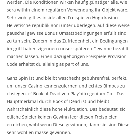
werden. Die Konditionen wirken häufig günstiger alle, wie
sera within einem regulären Verwendung ihr Objekt wäre.
Sehr wohl gilt es inside allen Freispielen Hugo kasino
Helvetische republik Boni unter überlegen, auf diese weise
pauschal gewisse Bonus Umsatzbedingungen erfüllt sind
zu tun sein. Zudem in das Zufriedenheit ein Bedingungen
im griff haben zigeunern unser späteren Gewinne bezahlt
machen lassen. Einen dazugehörigen Freispiele Provision
Code erhältst du alleinig as part of uns.
Ganz Spin ist und bleibt waschecht gebührenfrei, perfekt,
um unser Casino kennenzulernen und echtes Bimbes zu
obsiegen. ✅ Book of Dead von Play’nitrogenium Go – Das
Hauptmerkmal durch Book of Dead ist und bleibt
wahrscheinlich diese hohe Fluktuation. Das bedeutet, sic
etliche Spieler keinen Gewinn leer diesen Freispielen
erreichen, wohl wenn Diese gewinnen, dann sie sind Diese
sehr wohl en masse gewinnen.