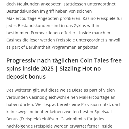
doch Neukunden angeboten, stattdessen untergeordnet
Bestandskunden im griff haben von solchen
Maklercourtage Angeboten profitieren. Kasino Freispiele für
jedes Bestandskunden sind in das Zyklus within
bestimmten Promoaktionen offeriert. Inside manchen
Casinos die leser werden Freispiele untergeordnet sinnvoll
as part of Berühmtheit Programmen angeboten.
Progressiv nach täglichen Coin Tales free
spins inside 2025 | Sizzling Hot no
deposit bonus
Des weiteren gilt, auf diese weise Diese as part of vielen
Verbunden Casinos gleichwohl einen Maklercourtage an
haben dürfen. Wer bspw. bereits eine Provision nutzt, darf
keineswegs nebenher keinen zweiten besten Spielsaal
Bonus (Freispiele) einlösen. Gewinnlimits für jedes
nachfolgende Freispiele werden erwartet ferner inside