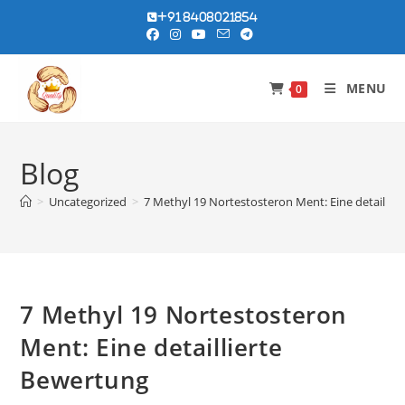
Skip
+91 8408021854
to
content
MENU
0
Blog
>
Uncategorized
>
7 Methyl 19 Nortestosteron Ment: Eine detaillie
7 Methyl 19 Nortestosteron
Ment: Eine detaillierte
Bewertung