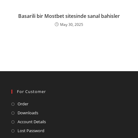
Basarili bir Mostbet sitesinde sanal bahisler
May 30, 2025
For Customer
Opens
Order
in
Opens
Downloads
a
in
Opens
Account Details
new
a
in
Opens
Lost Password
tab
new
a
in