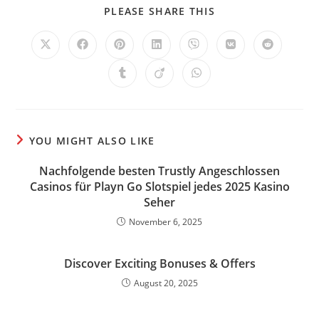
SHARE
PLEASE SHARE THIS
THIS
CONTENT
Opens
Opens
Opens
Opens
Opens
Opens
Opens
in
in
in
in
in
in
in
a
a
a
a
a
a
a
Opens
Opens
Opens
new
new
new
new
new
new
new
in
in
in
window
window
window
window
window
window
window
a
a
a
new
new
new
window
window
window
YOU MIGHT ALSO LIKE
Nachfolgende besten Trustly Angeschlossen
Casinos für Playn Go Slotspiel jedes 2025 Kasino
Seher
November 6, 2025
Discover Exciting Bonuses & Offers
August 20, 2025