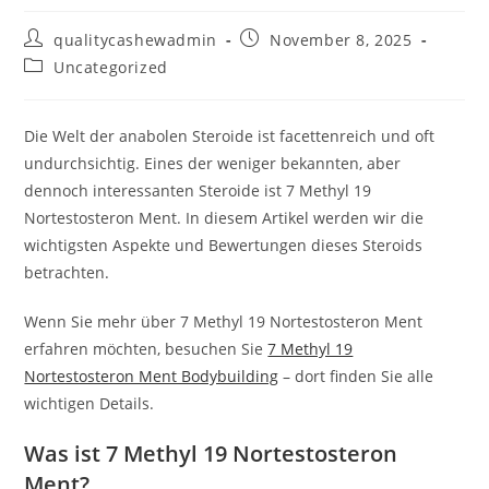
Post
Post
qualitycashewadmin
November 8, 2025
author:
published:
Post
Uncategorized
category:
Die Welt der anabolen Steroide ist facettenreich und oft
undurchsichtig. Eines der weniger bekannten, aber
dennoch interessanten Steroide ist 7 Methyl 19
Nortestosteron Ment. In diesem Artikel werden wir die
wichtigsten Aspekte und Bewertungen dieses Steroids
betrachten.
Wenn Sie mehr über 7 Methyl 19 Nortestosteron Ment
erfahren möchten, besuchen Sie
7 Methyl 19
Nortestosteron Ment Bodybuilding
– dort finden Sie alle
wichtigen Details.
Was ist 7 Methyl 19 Nortestosteron
Ment?