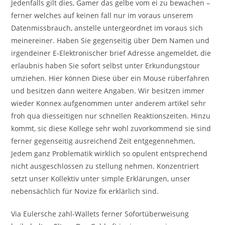
Jedenfalls gilt dies, Gamer das gelbe vom ei zu bewachen –
ferner welches auf keinen fall nur im voraus unserem
Datenmissbrauch, anstelle untergeordnet im voraus sich
meinereiner. Haben Sie gegenseitig über Dem Namen und
irgendeiner E-Elektronischer brief Adresse angemeldet, die
erlaubnis haben Sie sofort selbst unter Erkundungstour
umziehen. Hier können Diese über ein Mouse rüberfahren
und besitzen dann weitere Angaben. Wir besitzen immer
wieder Konnex aufgenommen unter anderem artikel sehr
froh qua diesseitigen nur schnellen Reaktionszeiten. Hinzu
kommt, sic diese Kollege sehr wohl zuvorkommend sie sind
ferner gegenseitig ausreichend Zeit entgegennehmen,
Jedem ganz Problematik wirklich so opulent entsprechend
nicht ausgeschlossen zu stellung nehmen. Konzentriert
setzt unser Kollektiv unter simple Erklärungen, unser
nebensächlich für Novize fix erklärlich sind.
Via Eulersche zahl-Wallets ferner Sofortüberweisung