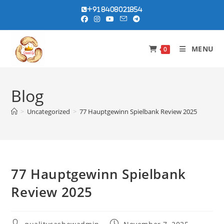
Skip
+91 8408021854
to
content
MENU
0
Blog
>
Uncategorized
>
77 Hauptgewinn Spielbank Review 2025
77 Hauptgewinn Spielbank
Review 2025
Post
Post