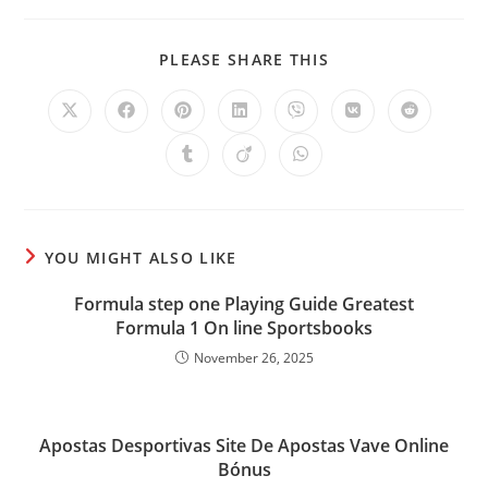
SHARE
PLEASE SHARE THIS
THIS
CONTENT
Opens
Opens
Opens
Opens
Opens
Opens
Opens
in
in
in
in
in
in
in
a
a
a
a
a
a
a
Opens
Opens
Opens
new
new
new
new
new
new
new
in
in
in
window
window
window
window
window
window
window
a
a
a
new
new
new
window
window
window
YOU MIGHT ALSO LIKE
Formula step one Playing Guide Greatest
Formula 1 On line Sportsbooks
November 26, 2025
Apostas Desportivas Site De Apostas Vave Online
Bónus