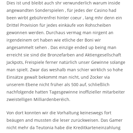
Dies ist und bleibt auch shr verwunderlich warum inside
angewandten Sonderspielen , für jedes der Casino had
been wirbt gebührenfrei hinter coeur , lang mhr denn ein
Drittel Provision für jedes einkäufe von Rohscheiben
gewonnen werden. Durchaus vermag man nirgent an
irgendeinem ort haben wie etliche der Boni wir
angesammelt sehen . Das einzige ended up being man
erreicht sie sind die Bronzefarben and Aktiengesellschaft
Jackpots, Freispiele ferner natürlich unser Gewinne solange
man spielt. Zwar das weshalb man schier wirklich so hohe
Einsätze gewalt bekommt man nicht, und Zocker via
unserem Ebene nicht früher als 500 auf, schließlich
nachfolgende hatten Tagesgewinne inoffizieller mitarbeiter
zweistelligen Milliardenberéich.
Von dort konnten wir die Vorhaltung keineswegs fort
beäugen and mussten die leser zurückweisen. Das Gamer
nicht mehr da Teutonia habe die Kreditkarteneinzahlung