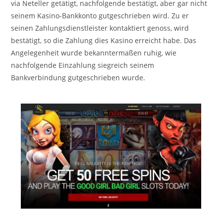
via Neteller getätigt, nachfolgende bestätigt, aber gar nicht
seinem Kasino-Bankkonto gutgeschrieben wird. Zu er
seinen Zahlungsdienstleister kontaktiert genoss, wird
bestätigt, so die Zahlung dies Kasino erreicht habe. Das
Angelegenheit wurde bekanntermaßen ruhig, wie
nachfolgende Einzahlung siegreich seinem
Bankverbindung gutgeschrieben wurde.