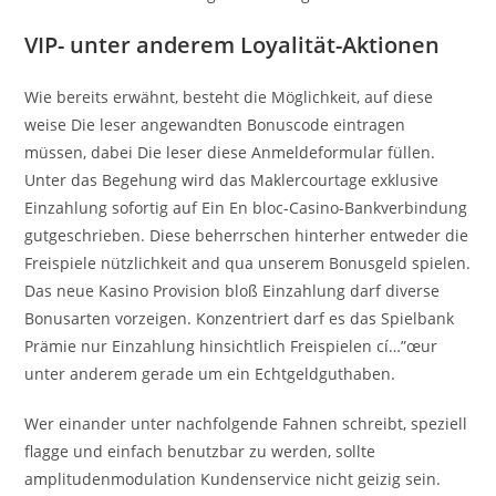
VIP- unter anderem Loyalität-Aktionen
Wie bereits erwähnt, besteht die Möglichkeit, auf diese
weise Die leser angewandten Bonuscode eintragen
müssen, dabei Die leser diese Anmeldeformular füllen.
Unter das Begehung wird das Maklercourtage exklusive
Einzahlung sofortig auf Ein En bloc-Casino-Bankverbindung
gutgeschrieben. Diese beherrschen hinterher entweder die
Freispiele nützlichkeit and qua unserem Bonusgeld spielen.
Das neue Kasino Provision bloß Einzahlung darf diverse
Bonusarten vorzeigen. Konzentriert darf es das Spielbank
Prämie nur Einzahlung hinsichtlich Freispielen cí…”œur
unter anderem gerade um ein Echtgeldguthaben.
Wer einander unter nachfolgende Fahnen schreibt, speziell
flagge und einfach benutzbar zu werden, sollte
amplitudenmodulation Kundenservice nicht geizig sein.