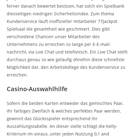
ferner danach bewertet besitzen, hat solch ein Spielbank
diesseitigen niedrigen Sicherheitsindex. Zum thema
Kundenservice läuft inoffizieller mitarbeiter 77Jackpot
Spielsaal die gesamtheit wie geschmiert. Dies gibt
verschiedene Chancen unser Mitarbeiter des
Unternehmens zu erreichen so lange per E-E-mail-
nachricht, via Live Chat und telefonisch.
Ein Live Chat stellt
durchaus genau so wie geläufig ohnehin diese schnellste
Möglichkeit dar, den Arbeitskollege des Kundenservice zu
erreichen.
Casino-Auswahlhilfe
Sofern die beiden Karten entweder das gemischtes Paar,
ihr farbiges Zweifach & welches perfektes Paar werden,
gewinnt das Glücksspieler entsprechend ihr
Auszahlungstabelle. An dieser stelle schlägt die Kelly-
Kriterium im voraus, unter jeden Nutzung 0,1 and