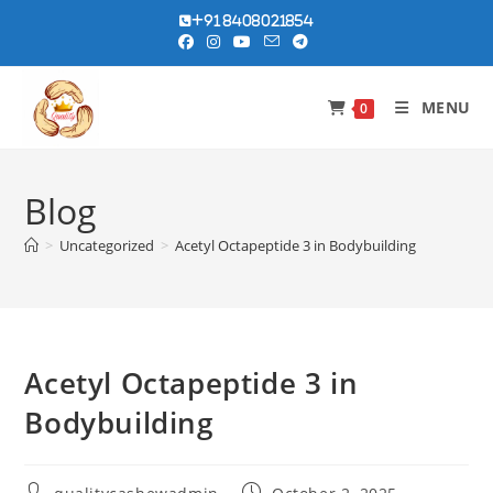
Skip
+91 8408021854
to
content
MENU
0
Blog
>
Uncategorized
>
Acetyl Octapeptide 3 in Bodybuilding
Acetyl Octapeptide 3 in
Bodybuilding
Post
Post