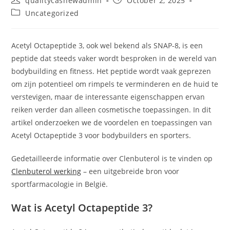
qualitycashewadmin
October 2, 2025
author:
published:
Post
Uncategorized
category:
Acetyl Octapeptide 3, ook wel bekend als SNAP-8, is een
peptide dat steeds vaker wordt besproken in de wereld van
bodybuilding en fitness. Het peptide wordt vaak geprezen
om zijn potentieel om rimpels te verminderen en de huid te
verstevigen, maar de interessante eigenschappen ervan
reiken verder dan alleen cosmetische toepassingen. In dit
artikel onderzoeken we de voordelen en toepassingen van
Acetyl Octapeptide 3 voor bodybuilders en sporters.
Gedetailleerde informatie over Clenbuterol is te vinden op
Clenbuterol werking
– een uitgebreide bron voor
sportfarmacologie in België.
Wat is Acetyl Octapeptide 3?