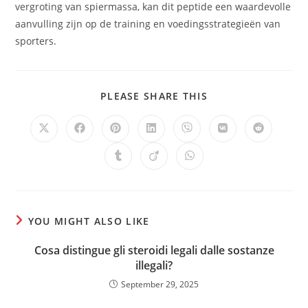
vergroting van spiermassa, kan dit peptide een waardevolle
aanvulling zijn op de training en voedingsstrategieën van
sporters.
SHARE
PLEASE SHARE THIS
THIS
CONTENT
Opens
Opens
Opens
Opens
Opens
Opens
Opens
in
in
in
in
in
in
in
a
a
a
a
a
a
a
Opens
Opens
Opens
new
new
new
new
new
new
new
in
in
in
window
window
window
window
window
window
window
a
a
a
new
new
new
window
window
window
YOU MIGHT ALSO LIKE
Cosa distingue gli steroidi legali dalle sostanze
illegali?
September 29, 2025