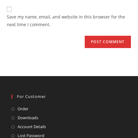
to
website
comment
URL
Save my name, email, and website in this browser for the
(optional)
next time I comment.
For Customer
Opens
Order
in
Opens
Downloads
a
in
Opens
Account Details
new
a
in
Opens
Lost Password