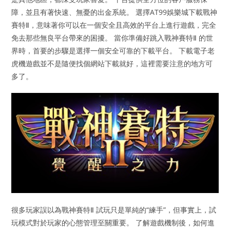
障，並且有著快速、無憂的出金系統。 選擇AT99娛樂城下載戰神
賽特Ⅱ，意味著你可以在一個安全且高效的平台上進行遊戲，完全
免去那些無良平台帶來的困擾。 當你準備好跳入戰神賽特Ⅱ 的世
界時，首要的步驟是選擇一個安全可靠的下載平台。 下載電子老
虎機遊戲並不是隨便找個網站下載就好，這裡需要注意的地方可
多了。
很多玩家誤以為戰神賽特Ⅱ 試玩只是單純的“練手”，但事實上，試
玩模式對於玩家的心態管理至關重要。 了解遊戲機制後，如何進