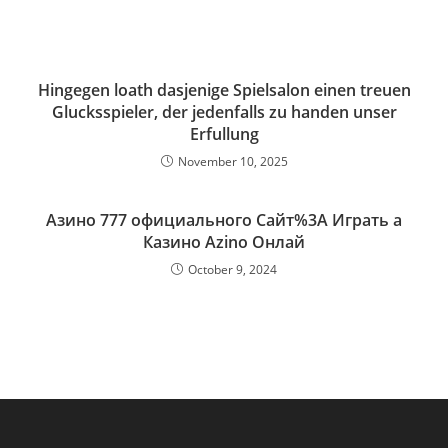
Hingegen loath dasjenige Spielsalon einen treuen
Glucksspieler, der jedenfalls zu handen unser
Erfullung
November 10, 2025
Азино 777 официального Сайт%3A Играть а
Казино Azino Онлай
October 9, 2024