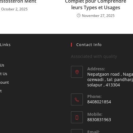
estosteron Ment
Complet pour Comprendre
leurs Types et Usages
October 2, 2025
November 27, 2025
 Links
Contact Info
Opens
Associated with quality
in
Opens
 Us
Address:
a
in
Opens
t Us
Nepatgaon road , Naga
new
a
ozewadi , tal: pandharp
in
Opens
count
solapur , 413304
tab
new
a
in
Opens
t
tab
new
Phone:
a
in
8408021854
tab
new
a
Opens
tab
new
Mobile:
in
8830831963​
tab
your
Opens
application
Email: