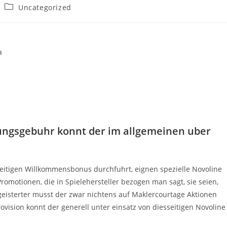
Post
Uncategorized
category:
a
ungsgebuhr konnt der im allgemeinen uber
seitigen Willkommensbonus durchfuhrt, eignen spezielle Novoline
omotionen, die in Spielehersteller bezogen man sagt, sie seien,
geisterter musst der zwar nichtens auf Maklercourtage Aktionen
ision konnt der generell unter einsatz von diesseitigen Novoline