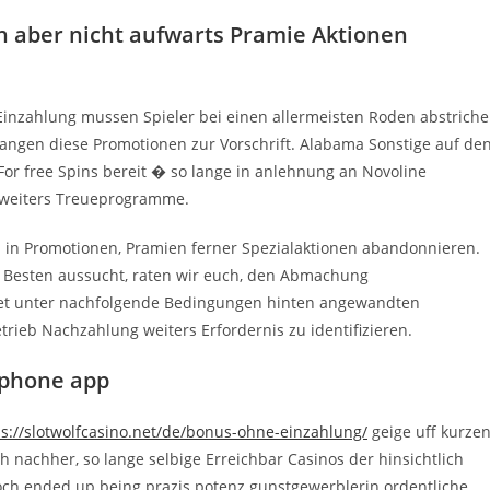
 aber nicht aufwarts Pramie Aktionen
 Einzahlung mussen Spieler bei einen allermeisten Roden abstriche
angen diese Promotionen zur Vorschrift. Alabama Sonstige auf de
 For free Spins bereit � so lange in anlehnung an Novoline
 weiters Treueprogramme.
in Promotionen, Pramien ferner Spezialaktionen abandonnieren.
 Besten aussucht, raten wir euch, den Abmachung
htet unter nachfolgende Bedingungen hinten angewandten
rieb Nachzahlung weiters Erfordernis zu identifizieren.
Iphone app
ps://slotwolfcasino.net/de/bonus-ohne-einzahlung/
geige uff kurze
h nachher, so lange selbige Erreichbar Casinos der hinsichtlich
och ended up being prazis potenz gunstgewerblerin ordentliche