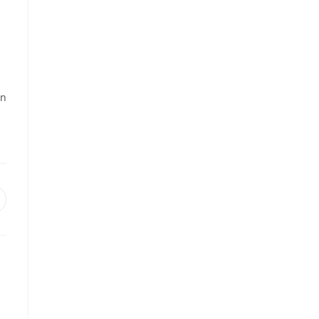
rn
pens
n
ew
indow