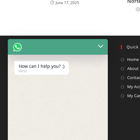
Nort
June 17, 2025
For Customer
Quick
Opens
Order
Home
How can I help you? :)
in
Opens
Downloads
About
04:02
a
in
Opens
Account Details
Contac
new
a
in
Opens
Lost Password
My Ac
tab
new
a
in
Opens
Address
My Car
tab
new
a
in
tab
new
a
tab
new
tab