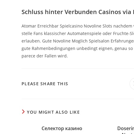
Schluss hinter Verbunden Casinos via
Atomar Erreichbar Spielcasino Novoline Slots nachdem 
stelle Fans klassischer Automatenspiele oder Fruchte-S
erlauben. Gute Novoline Moglich Spielsalon Erfahrunge
gute Rahmenbedingungen unbedingt eignen, genau so w
parece der Fallen wird.
SHARE
PLEASE SHARE THIS
THIS
CONTENT
YOU MIGHT ALSO LIKE
Селектор казино
Doseri