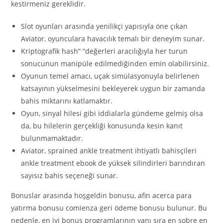
kestirmeniz gereklidir.
Slot oyunları arasında yenilikçi yapısıyla öne çıkan
Aviator, oyunculara havacılık temalı bir deneyim sunar.
Kriptografik hash” “değerleri aracılığıyla her turun
sonucunun manipüle edilmediğinden emin olabilirsiniz.
Oyunun temel amacı, uçak simülasyonuyla belirlenen
katsayının yükselmesini bekleyerek uygun bir zamanda
bahis miktarını katlamaktır.
Oyun, sinyal hilesi gibi iddialarla gündeme gelmiş olsa
da, bu hilelerin gerçekliği konusunda kesin kanıt
bulunmamaktadır.
Aviator, sprained ankle treatment ihtiyatlı bahisçileri
ankle treatment ebook de yüksek silindirleri barındıran
sayısız bahis seçeneği sunar.
Bonuslar arasında hoşgeldin bonusu, afin acerca para
yatırma bonusu comienza geri ödeme bonusu bulunur. Bu
nedenle, en iyi bonus programlarının yanı sıra en sobre en