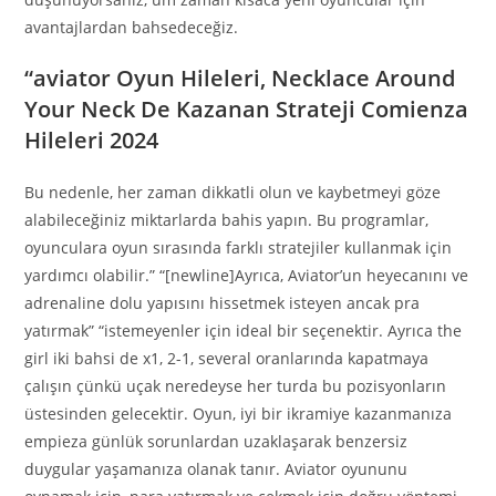
avantajlardan bahsedeceğiz.
“aviator Oyun Hileleri, Necklace Around
Your Neck De Kazanan Strateji Comienza
Hileleri 2024
Bu nedenle, her zaman dikkatli olun ve kaybetmeyi göze
alabileceğiniz miktarlarda bahis yapın. Bu programlar,
oyunculara oyun sırasında farklı stratejiler kullanmak için
yardımcı olabilir.” “[newline]Ayrıca, Aviator’un heyecanını ve
adrenaline dolu yapısını hissetmek isteyen ancak pra
yatırmak” “istemeyenler için ideal bir seçenektir. Ayrıca the
girl iki bahsi de x1, 2-1, several oranlarında kapatmaya
çalışın çünkü uçak neredeyse her turda bu pozisyonların
üstesinden gelecektir. Oyun, iyi bir ikramiye kazanmanıza
empieza günlük sorunlardan uzaklaşarak benzersiz
duygular yaşamanıza olanak tanır. Aviator oyununu