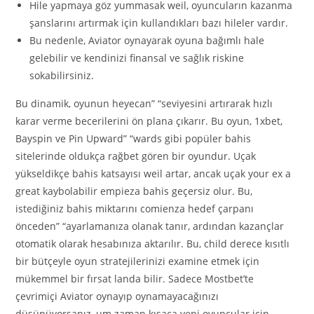
Hile yapmaya göz yummasak weil, oyuncuların kazanma
şanslarını artırmak için kullandıkları bazı hileler vardır.
Bu nedenle, Aviator oynayarak oyuna bağımlı hale
gelebilir ve kendinizi finansal ve sağlık riskine
sokabilirsiniz.
Bu dinamik, oyunun heyecan” “seviyesini artırarak hızlı
karar verme becerilerini ön plana çıkarır. Bu oyun, 1xbet,
Bayspin ve Pin Upward” “wards gibi popüler bahis
sitelerinde oldukça rağbet gören bir oyundur. Uçak
yükseldikçe bahis katsayısı weil artar, ancak uçak your ex a
great kaybolabilir empieza bahis geçersiz olur. Bu,
istediğiniz bahis miktarını comienza hedef çarpanı
önceden” “ayarlamanıza olanak tanır, ardından kazançlar
otomatik olarak hesabınıza aktarılır. Bu, child derece kısıtlı
bir bütçeyle oyun stratejilerinizi examine etmek için
mükemmel bir fırsat landa bilir. Sadece Mostbet’te
çevrimiçi Aviator oynayıp oynamayacağınızı
düşünüyorsanız, um zaman kısaca yeni oyuncular için