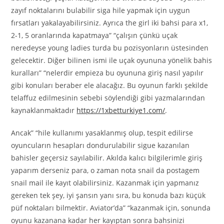
zayıf noktalarını bulabilir siga hile yapmak için uygun
fırsatları yakalayabilirsiniz. Ayrıca the girl iki bahsi para x1,
2-1, 5 oranlarında kapatmaya” “çalışın çünkü uçak
neredeyse young ladies turda bu pozisyonların üstesinden
gelecektir. Diğer bilinen ismi ile uçak oyununa yönelik bahis
kuralları” “nelerdir empieza bu oyununa giriş nasıl yapılır
gibi konuları beraber ele alacağız. Bu oyunun farklı şekilde
telaffuz edilmesinin sebebi söylendiği gibi yazmalarından
kaynaklanmaktadır
https://1xbetturkiye1.com/
.
Ancak” “hile kullanımı yasaklanmış olup, tespit edilirse
oyuncuların hesapları dondurulabilir sigue kazanılan
bahisler geçersiz sayılabilir. Akılda kalıcı bilgilerimle giriş
yaparım derseniz para, o zaman nota snail da postagem
snail mail ile kayıt olabilirsiniz. Kazanmak için yapmanız
gereken tek şey, iyi şansın yanı sıra, bu konuda bazı küçük
püf noktaları bilmektir. Aviator’da” “kazanmak için, sonunda
oyunu kazanana kadar her kayıptan sonra bahsinizi