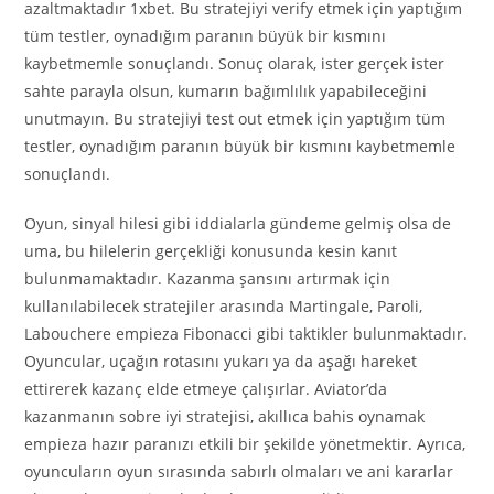
azaltmaktadır 1xbet. Bu stratejiyi verify etmek için yaptığım
tüm testler, oynadığım paranın büyük bir kısmını
kaybetmemle sonuçlandı. Sonuç olarak, ister gerçek ister
sahte parayla olsun, kumarın bağımlılık yapabileceğini
unutmayın. Bu stratejiyi test out etmek için yaptığım tüm
testler, oynadığım paranın büyük bir kısmını kaybetmemle
sonuçlandı.
Oyun, sinyal hilesi gibi iddialarla gündeme gelmiş olsa de
uma, bu hilelerin gerçekliği konusunda kesin kanıt
bulunmamaktadır. Kazanma şansını artırmak için
kullanılabilecek stratejiler arasında Martingale, Paroli,
Labouchere empieza Fibonacci gibi taktikler bulunmaktadır.
Oyuncular, uçağın rotasını yukarı ya da aşağı hareket
ettirerek kazanç elde etmeye çalışırlar. Aviator’da
kazanmanın sobre iyi stratejisi, akıllıca bahis oynamak
empieza hazır paranızı etkili bir şekilde yönetmektir. Ayrıca,
oyuncuların oyun sırasında sabırlı olmaları ve ani kararlar