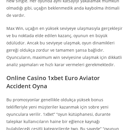
new single. Her oyunda aynı katsayıyı yakalamak mümkün
olmadığı gibi, uçağın beklenmedik anda kaybolma ihtimali
de vardır.
Max Win, uçağın en yüksek seviyeye ulaşmasıyla gerçekleşir
ve bu noktada elde edilen kazanç, oyunun en büyük
ödülüdür. Ancak bu seviyeye ulaşmak, oyun dinamikleri
gereği oldukça zordur ve tamamen şansa bağlıdır.
Oyuncuların, maximum win seviyesine ulaşmak için dikkatli
analiz yapmaları ve hızlı karar vermeleri gerekmektedir.
Online Casino 1xbet Euro Aviator
Accident Oyna
Bu promosyonlar genellikle oldukça yüksek bonus
teklifleriyle yeni müşteriler kazanmak için sobre yeni
oyunculara verilir. 1xBet” “oyun kütüphanesi, durante
talepkar kullanıcıların haine bir eğlence kaynağı
bulabileceği çeşitli kategorilerde two. Bu sayede” “oyunun