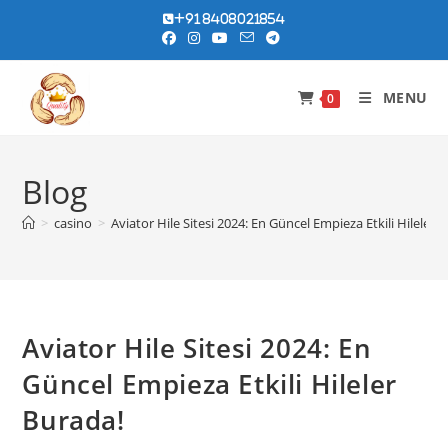
Skip
+91 8408021854
to
content
MENU
0
Blog
>
casino
>
Aviator Hile Sitesi 2024: En Güncel Empieza Etkili Hileler 
Aviator Hile Sitesi 2024: En
Güncel Empieza Etkili Hileler
Burada!