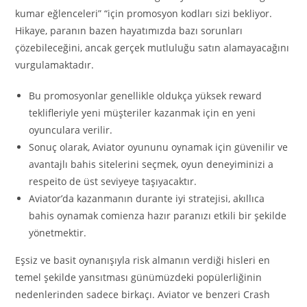
kumar eğlenceleri” “için promosyon kodları sizi bekliyor.
Hikaye, paranın bazen hayatımızda bazı sorunları
çözebileceğini, ancak gerçek mutluluğu satın alamayacağını
vurgulamaktadır.
Bu promosyonlar genellikle oldukça yüksek reward
teklifleriyle yeni müşteriler kazanmak için en yeni
oyunculara verilir.
Sonuç olarak, Aviator oyununu oynamak için güvenilir ve
avantajlı bahis sitelerini seçmek, oyun deneyiminizi a
respeito de üst seviyeye taşıyacaktır.
Aviator’da kazanmanın durante iyi stratejisi, akıllıca
bahis oynamak comienza hazır paranızı etkili bir şekilde
yönetmektir.
Eşsiz ve basit oynanışıyla risk almanın verdiği hisleri en
temel şekilde yansıtması günümüzdeki popülerliğinin
nedenlerinden sadece birkaçı. Aviator ve benzeri Crash