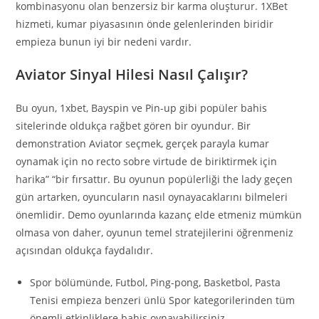
kombinasyonu olan benzersiz bir karma oluşturur. 1XBet
hizmeti, kumar piyasasının önde gelenlerinden biridir
empieza bunun iyi bir nedeni vardır.
Aviator Sinyal Hilesi Nasıl Çalışır?
Bu oyun, 1xbet, Bayspin ve Pin-up gibi popüler bahis
sitelerinde oldukça rağbet gören bir oyundur. Bir
demonstration Aviator seçmek, gerçek parayla kumar
oynamak için no recto sobre virtude de biriktirmek için
harika” “bir fırsattır. Bu oyunun popülerliği the lady geçen
gün artarken, oyuncuların nasıl oynayacaklarını bilmeleri
önemlidir. Demo oyunlarında kazanç elde etmeniz mümkün
olmasa von daher, oyunun temel stratejilerini öğrenmeniz
açısından oldukça faydalıdır.
Spor bölümünde, Futbol, Ping-pong, Basketbol, Pasta
Tenisi empieza benzeri ünlü Spor kategorilerinden tüm
önemli etkinliklere bahis oynayabilirsiniz.