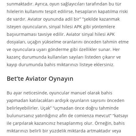
sunmaktadır. Ayrıca, oyun sağlayıcıları tarafından bu tür
hilelerin kullanımı tespit edilirse, hesapların kapatılma riski
de vardır. Aviator oyununda adil bir” “şekilde kazanmak
isteyen oyuncuların, sinyal hilesi APK gibi yöntemlere
başvurmaması tavsiye edilir. Aviator sinyal hilesi APK
dosyaları, uçağın yükselme oranlarını önceden tahmin etme
ve oyunculara uyarı gönderme gibi özellikler sunar. Her
kazanç durumunda kullanılan sayıları listeden çıkarır ve
kayıp durumunda bahis miktarınızı listeye eklersiniz.
Bet’te Aviator Oynayın
Bu ayar neticesinde, oyuncular manuel olarak bahis
yapmadan katılacakları ardışık oyunların sayısını önceden
belirleyebilirler. Uçak” “uçmadan önce doğru tahminde
bulunursanız yatırdığınız afin de comienza mevcut” “katsayı
ile çarpılarak kazancınız hesaplanmış olur. Örneğin, bahis
miktarınızı belirli bir yüzdelik miktarda artmaktadır veya