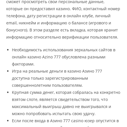
сможет просмотреть свои персональные данные,
которые он предоставил казино. ФИО, контактный номер
телефона, дату регистрации в онлайн клубе, личный
email, никнейм и информацию о балансе (игрового и
бонусного). В этом разделе есть вкладка, которая хранит
информацию относительно верификации пользователя.
Необходимость использования зеркальных сайтов в
онлайн казино Azino 777 обусловлена разными
факторами.
Игра на реальные деньги в казино Азино 777
доступна только зарегистрированным
совершеннолетним пользователям.
Крупная сумма денег, которая собралась на конкретно
взятом слоте, является свидетельством того, что
максимальный выигрыш давно не выигрывался и
можно попробовать испытать свою удачу.
Если после входа в Азино 777 casino юзер опустится в