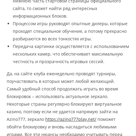
нижнюю часть стартовой страницы официального
сайта, то сможет найти ряд интересных
информационных блоков.
Процессом игры руководят опытные дилеры, которые
проходят специальное обучение, а потому прекрасно
разбираются во всех тонкостях игры.
Передача картинки осуществляется с использованием
нескольких камер, что обеспечивает максимальную
честность и прозрачность игровых сессий.
Да, на сайте клуба еженедельно проводят турниры,
поучаствовать в которых может любой желающий.
Самый удобный способ продолжать играть во время
блокировок – использовать актуальное зеркало.
Некоторые страны регулярно блокируют виртуальное
казино, поэтому если не удается напрямую зайти на
Azino777, зеркало
https://azino777play.net/
поможет
обойти блокировку и вновь насладиться любимыми
играми. Все эти нюансы необходимо учитывать перед