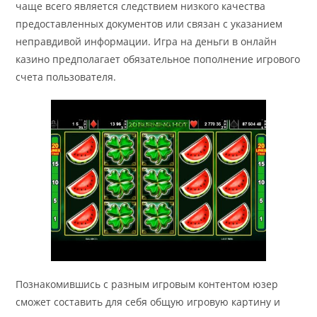
чаще всего является следствием низкого качества
предоставленных документов или связан с указанием
неправдивой информации. Игра на деньги в онлайн
казино предполагает обязательное пополнение игрового
счета пользователя.
Познакомившись с разным игровым контентом юзер
сможет составить для себя общую игровую картину и