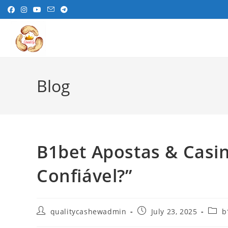
Skip
to
content
Blog
B1bet Apostas & Casin
Confiável?”
Post
Post
Post
qualitycashewadmin
July 23, 2025
b
author:
published:
categ