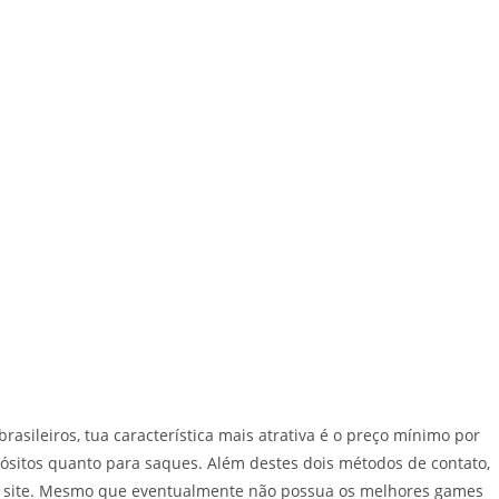
brasileiros, tua característica mais atrativa é o preço mínimo por
pósitos quanto para saques. Além destes dois métodos de contato,
 site. Mesmo que eventualmente não possua os melhores games