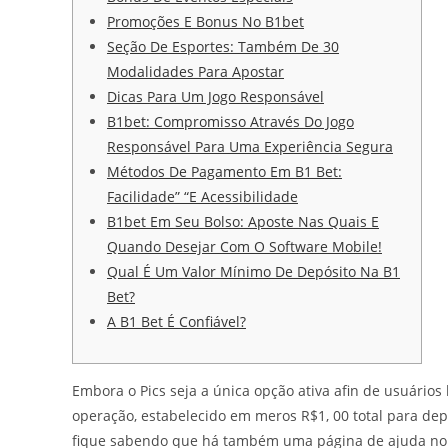
Promoções E Bonus No B1bet
Seção De Esportes: Também De 30
Modalidades Para Apostar
Dicas Para Um Jogo Responsável
B1bet: Compromisso Através Do Jogo
Responsável Para Uma Experiência Segura
Métodos De Pagamento Em B1 Bet:
Facilidade” “E Acessibilidade
B1bet Em Seu Bolso: Aposte Nas Quais E
Quando Desejar Com O Software Mobile!
Qual É Um Valor Mínimo De Depósito Na B1
Bet?
A B1 Bet É Confiável?
Embora o Pics seja a única opção ativa afin de usuários 
operação, estabelecido em meros R$1, 00 total para de
fique sabendo que há também uma página de ajuda no