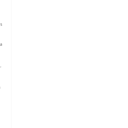
as
ma
,
s