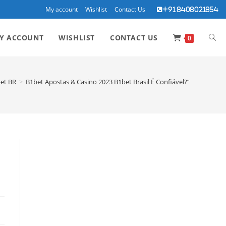
My account
Wishlist
Contact Us
+91 8408021854
TOG
Y ACCOUNT
WISHLIST
CONTACT US
0
WEBS
et BR
>
B1bet Apostas & Casino 2023 B1bet Brasil É Confiável?”
SEA