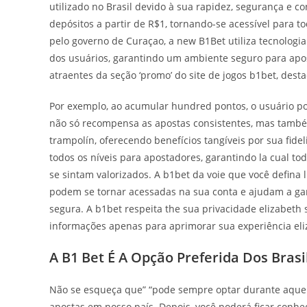
utilizado no Brasil devido à sua rapidez, segurança e 
depósitos a partir de R$1, tornando-se acessível para
pelo governo de Curaçao, a new B1Bet utiliza tecnologi
dos usuários, garantindo um ambiente seguro para aposta
atraentes da seção ‘promo’ do site de jogos b1bet, des
Por exemplo, ao acumular hundred pontos, o usuário po
não só recompensa as apostas consistentes, mas també
trampolín, oferecendo benefícios tangíveis por sua fide
todos os níveis para apostadores, garantindo la cual to
se sintam valorizados. A b1bet da voie que você defina 
podem se tornar acessadas na sua conta e ajudam a gar
segura. A b1bet respeita the sua privacidade elizabet
informações apenas para aprimorar sua experiência eli
A B1 Bet É A Opção Preferida Dos Brasi
Não se esqueça que” “pode sempre optar durante aquel
apostas em nosso país. Depois, você poderá ficar conhec