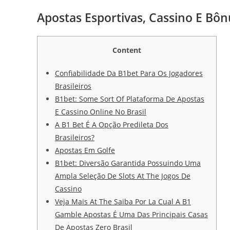
Apostas Esportivas, Cassino E Bôn
Content
Confiabilidade Da B1bet Para Os Jogadores
Brasileiros
B1bet: Some Sort Of Plataforma De Apostas
E Cassino Online No Brasil
A B1 Bet É A Opção Predileta Dos
Brasileiros?
Apostas Em Golfe
B1bet: Diversão Garantida Possuindo Uma
Ampla Seleção De Slots At The Jogos De
Cassino
Veja Mais At The Saiba Por La Cual A B1
Gamble Apostas É Uma Das Principais Casas
De Apostas Zero Brasil