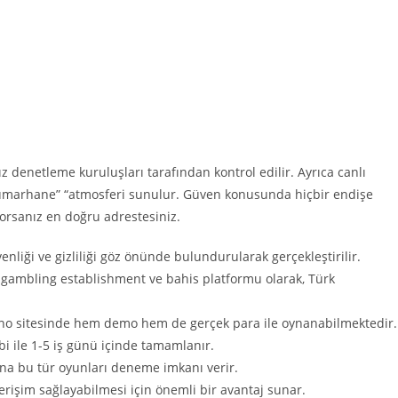
denetleme kuruluşları tarafından kontrol edilir. Ayrıca canlı
r kumarhane” “atmosferi sunulur. Güven konusunda hiçbir endişe
rsanız en doğru adrestesiniz.
venliği ve gizliliği göz önünde bulundurularak gerçekleştirilir.
ine gambling establishment ve bahis platformu olarak, Türk
sino sitesinde hem demo hem de gerçek para ile oynanabilmektedir.
 ile 1-5 iş günü içinde tamamlanır.
arına bu tür oyunları deneme imkanı verir.
e erişim sağlayabilmesi için önemli bir avantaj sunar.