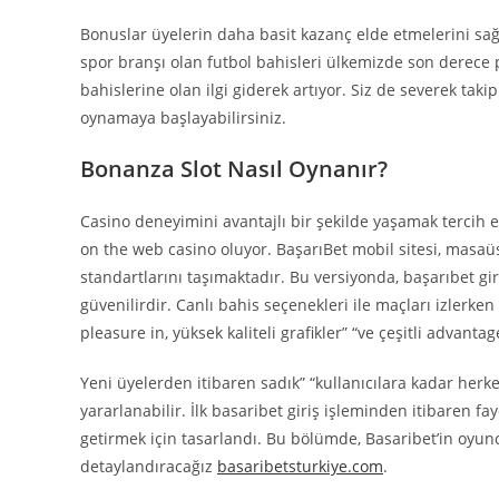
Bonuslar üyelerin daha basit kazanç elde etmelerini sa
spor branşı olan futbol bahisleri ülkemizde son derece
bahislerine olan ilgi giderek artıyor. Siz de severek ta
oynamaya başlayabilirsiniz.
Bonanza Slot Nasıl Oynanır?
Casino deneyimini avantajlı bir şekilde yaşamak terci
on the web casino oluyor. BaşarıBet mobil sitesi, masaüs
standartlarını taşımaktadır. Bu versiyonda, başarıbet gi
güvenilirdir. Canlı bahis seçenekleri ile maçları izlerken
pleasure in, yüksek kaliteli grafikler” “ve çeşitli advantag
Yeni üyelerden itibaren sadık” “kullanıcılara kadar her
yararlanabilir. İlk basaribet giriş işleminden itibaren fa
getirmek için tasarlandı. Bu bölümde, Basaribet’in oyu
detaylandıracağız
basaribetsturkiye.com
.