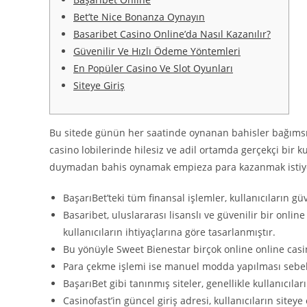
Bet’te Nice Bonanza Oynayın
Basaribet Casino Online’da Nasıl Kazanılır?
Güvenilir Ve Hızlı Ödeme Yöntemleri
En Popüler Casino Ve Slot Oyunları
Siteye Giriş
Bu sitede günün her saatinde oynanan bahisler bağımsız 
casino lobilerinde hilesiz ve adil ortamda gerçekçi bi
duymadan bahis oynamak empieza para kazanmak istiyo
BaşarıBet’teki tüm finansal işlemler, kullanıcıların gü
Basaribet, uluslararası lisanslı ve güvenilir bir onl
kullanıcıların ihtiyaçlarına göre tasarlanmıştır.
Bu yönüyle Sweet Bienestar birçok online online ca
Para çekme işlemi ise manuel modda yapılması sebebi
BaşarıBet gibi tanınmış siteler, genellikle kullanıcıl
Casinofast’in güncel giriş adresi, kullanıcıların sitey