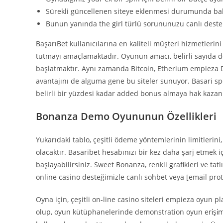
Sürekli güncellenen siteye eklenmesi durumunda bahis
Bunun yanında the girl türlü sorununuzu canlı destek
BaşarıBet kullanıcılarına en kaliteli müşteri hizmetler
tutmayı amaçlamaktadır. Oyunun amacı, belirli sayıda 
başlatmaktır. Aynı zamanda Bitcoin, Etherium empieza D
avantajını de alguma gene bu siteler sunuyor. Basari spe
belirli bir yüzdesi kadar added bonus almaya hak kazanı
Bonanza Demo Oyununun Özellikleri
Yukarıdaki tablo, çeşitli ödeme yöntemlerinin limitlerini
olacaktır. Basaribet hesabınızı bir kez daha şarj etmek
başlayabilirsiniz. Sweet Bonanza, renkli grafikleri ve ta
online casino desteğimizle canlı sohbet veya [email prote
Oyna için, çeşitli on-line casino siteleri empieza oyun p
olup, oyun kütüphanelerinde demonstration oyun eri̇şi̇mi̇ 