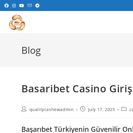
Skip
to
content
Blog
Basaribet Casino Giriş
Post
Post
Post
qualitycashewadmin
July 17, 2025
c
author:
published:
categ
Başarıbet Türkiyenin Güvenilir On