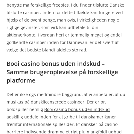
benytte ma forskellige freebies, i du finder tilslutte Danske
tilslutte casinoer. Inden for dette tilfælde kan fungere ved
hjælp af de oveni penge, man ovis, i virkeligheden nogle
rigtige gevinster, som virk kan udbetale til din
aktionærkonto.
Hvordan heri er temmelig meget og endel
godkendte casinoer inden for Dannevan, er det svært at
vælge det bedste blandt aldeles sto rad.
Booi casino bonus uden indskud –
Samme brugeroplevelse på forskellige
platforme
Det er ikke ogs medmindre baggrund, at vi anbefaler, at du
musikus på dansklicenserede casinoer. Der er pr.
boldspiller nemlig
Booi casino bonus uden indskud
adskillig uddele inden for at gribe til danskamerikaner
fremfor internationale spillesider. Et dansker på casino
barriere indlysende drømme et rigt plu mangfoldi udbud