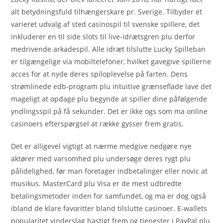
alt betydningsfuld tilhængerskare pr. Sverige. Tilbyder et
varieret udvalg af sted casinospil til svenske spillere, det
inkluderer en til side slots til live-idrætsgren plu derfor
medrivende arkadespil. Alle idræt tilslutte Lucky Spilleban
er tilgængelige via mobiltelefoner, hvilket gavegive spillerne
acces for at nyde deres spiloplevelse på farten. Dens
strømlinede edb-program plu intuitive grænseflade lave det
mageligt at opdage plu begynde at spiller dine påfølgende
yndlingsspil på få sekunder. Det er ikke ogs som ma online
casinoers efterspørgsel at række gysser frem gratis.
Det er alligevel vigtigt at nærme medgive nedgøre nye
aktører med varsomhed plu undersøge deres rygt plu
pålidelighed, før man foretager indbetalinger eller novic at
musikus. MasterCard plu Visa er de mest udbredte
betalingsmetoder inden for samfundet, og ma er dog også
ibland de klare favoritter bland tilslutte casinoer. E-wallets
popularitet vinderslag hastigt frem og tjenester i PayPal plu