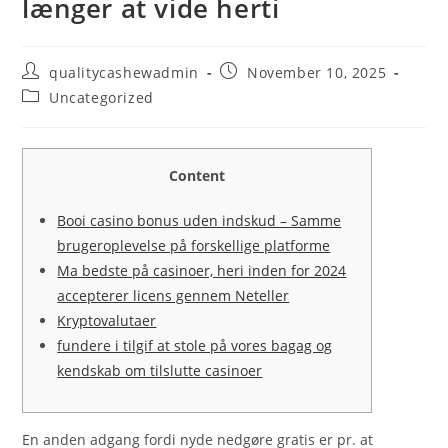
længer at vide herti
Post
Post
qualitycashewadmin
November 10, 2025
author:
published:
Post
Uncategorized
category:
Content
Booi casino bonus uden indskud – Samme
brugeroplevelse på forskellige platforme
Ma bedste på casinoer, heri inden for 2024
accepterer licens gennem Neteller
Kryptovalutaer
fundere i tilgif at stole på vores bagag og
kendskab om tilslutte casinoer
En anden adgang fordi nyde nedgøre gratis er pr. at