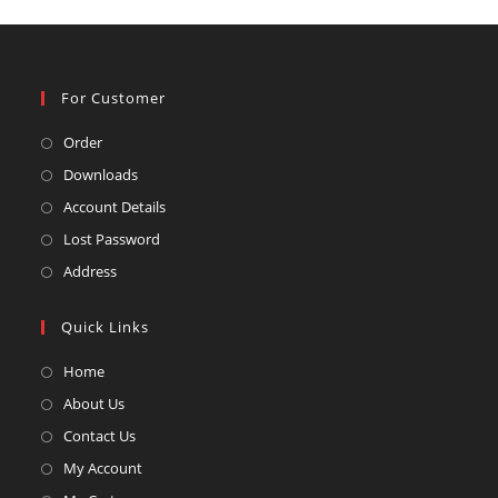
For Customer
Opens
Order
in
Opens
Downloads
a
in
Opens
Account Details
new
a
in
Opens
Lost Password
tab
new
a
in
Opens
Address
tab
new
a
in
tab
new
a
Quick Links
tab
new
Opens
Home
tab
in
Opens
About Us
a
in
Opens
Contact Us
new
a
in
Opens
My Account
tab
new
a
in