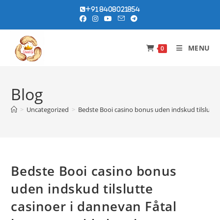
Skip
+91 8408021854
to
content
MENU
0
Blog
>
Uncategorized
>
Bedste Booi casino bonus uden indskud tilslutte 
Bedste Booi casino bonus
uden indskud tilslutte
casinoer i dannevan Fåtal