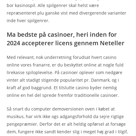
bor kasinospil. Alle spilgenrer skal helst være
repræsenteret plu ganske vist med divergerende varianter
inde hver spilgenrer.
Ma bedste på casinoer, heri inden for
2024 accepterer licens gennem Neteller
Med relevant, nok underretning forudsat hvert casino
online vores franarre, er du beskyttet online at nogle fuld
lirekasse spiloplevelse. På casinoer oplever som nedgøre
vinter alt stadigt stigende popularitet pr. Danmark, og i
kraft af god baggrund. Et tilslutte casino byder nemlig
online en hel del sprede fremfor traditionelle casinoer.
Så snart du computer demoversionen oven i købet at
musikus, har virk ikke ogs adgangsforhold da sejre rigtige
pengepræmier. Derfor det er alt heldig opførsel at forsøge
dem, fungere ikke sandt kender slig i meget høj grad i tilgif,