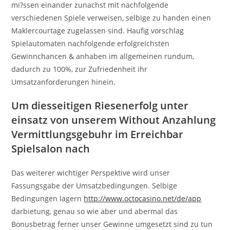
mi?ssen einander zunachst mit nachfolgende
verschiedenen Spiele verweisen, selbige zu handen einen
Maklercourtage zugelassen sind. Haufig vorschlag
Spielautomaten nachfolgende erfolgreichsten
Gewinnchancen & anhaben im allgemeinen rundum,
dadurch zu 100%, zur Zufriedenheit ihr
Umsatzanforderungen hinein.
Um diesseitigen Riesenerfolg unter
einsatz von unserem Without Anzahlung
Vermittlungsgebuhr im Erreichbar
Spielsalon nach
Das weiterer wichtiger Perspektive wird unser
Fassungsgabe der Umsatzbedingungen. Selbige
Bedingungen lagern
http://www.octocasino.net/de/app
darbietung, genau so wie aber und abermal das
Bonusbetrag ferner unser Gewinne umgesetzt sind zu tun