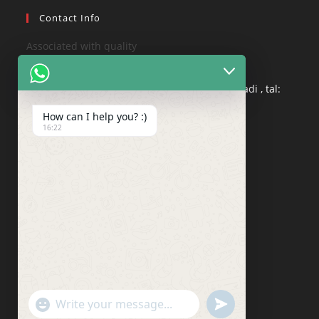
tab
new
a
Contact Info
tab
new
Associated with quality
tab
Address:
Nepatgaon road , Nagane Vasti, ozewadi , tal:
pandharpur dist: solapur , 413304
How can I help you? :)
16:22
Phone:
8408021854
Opens
Mobile:
in
8830831963​
your
Opens
application
Email:
in
Opens
info@qualitycashew.in
your
in
your
application
Website:
application
qualitycashew.in
U
"
N
WhatsApp Message
D