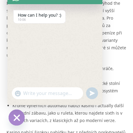
Betonred exkluzivní VIP program s i9000 řadou výhod the
speciálních bonusů. Členství ve VIP klubu přináší vyšší
How can I help you? :)
limity, rychlejší výběry a new osobního manažera. Pro
10:06
pravidelné hráče nabízí Betonred několik bonusů za
opakovaný vklad, které vám umožní získat extra peníze při
každém doplnění vašeho účtu. Nabízíme různé varianty
rulety, blackjacku a dalších populárních her, které si můžete
užít přímo z pohodlí vašeho domova.
Poté, company nám sakalas zaslána stížnost hráče,
casino vyplatilo jeho výhry do hodiny.
Ať preferujete rychlé automaty nebo strategické stolní
hry, tato platforma nabízí kompletní herní ekosystém
U
"
N
WhatsApp Message
dostupný i mhh mobilních zařízeních.
D
+
E
Kromě výherních automatů nabízí kasino i actually další
F
c
I
hazardní zábavu, jako u ruleta, kterou najdete sixth is v
N
h
E
různých variacích, z klasických až po moderní verze.
D
a
Hide chaty
t
Kasino nabízí širokou nabídku her z předních poskytovatelů