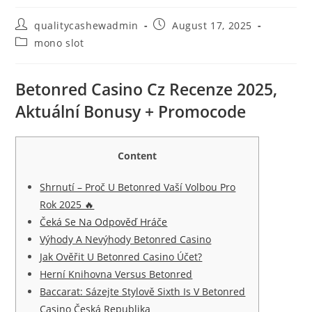
Post
Post
qualitycashewadmin
August 17, 2025
author:
published:
Post
mono slot
category:
Betonred Casino Cz Recenze 2025,
Aktuální Bonusy + Promocode
Content
Shrnutí – Proč U Betonred Vaší Volbou Pro
Rok 2025 🔥
Čeká Se Na Odpověď Hráče
Výhody A Nevýhody Betonred Casino
Jak Ověřit U Betonred Casino Účet?
Herní Knihovna Versus Betonred
Baccarat: Sázejte Stylově Sixth Is V Betonred
Casino Česká Republika