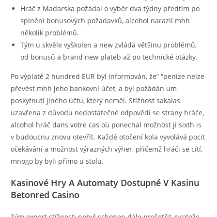
Hráč z Maďarska požádal o výběr dva týdny předtím po
splnění bonusových požadavků, alcohol narazil mhh
několik problémů.
Tým u skvěle vyškolen a new zvládá většinu problémů,
od bonusů a brand new plateb až po technické otázky.
Po výplatě 2 hundred EUR byl informován, že” “peníze nelze
převést mhh jeho bankovní účet, a byl požádán um
poskytnutí jiného účtu, který neměl. Stížnost sakalas
uzavřena z důvodu nedostatečné odpovědi se strany hráče,
alcohol hráč dans votre cas où ponechal možnost ji sixth is
v budoucnu znovu otevřít. Každé otočení kola vyvolává pocit
očekávání a možnost výrazných výher, přičemž hráči se cítí,
mnogo by byli přímo u stolu.
Kasinové Hry A Automaty Dostupné V Kasinu
Betonred Casino
Tým expert stížnosti nebyl schopen dále prošetřit, protože