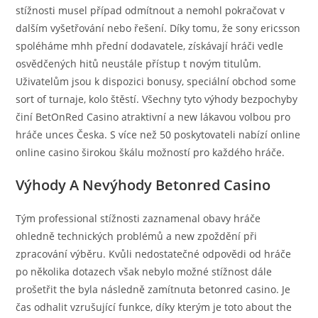
stížnosti musel případ odmítnout a nemohl pokračovat v
dalším vyšetřování nebo řešení. Díky tomu, že sony ericsson
spoléháme mhh přední dodavatele, získávají hráči vedle
osvědčených hitů neustále přístup t novým titulům.
Uživatelům jsou k dispozici bonusy, speciální obchod some
sort of turnaje, kolo štěstí. Všechny tyto výhody bezpochyby
činí BetOnRed Casino atraktivní a new lákavou volbou pro
hráče unces Česka. S více než 50 poskytovateli nabízí online
online casino širokou škálu možností pro každého hráče.
Výhody A Nevýhody Betonred Casino
Tým professional stížnosti zaznamenal obavy hráče
ohledně technických problémů a new zpoždění při
zpracování výběru. Kvůli nedostatečné odpovědi od hráče
po několika dotazech však nebylo možné stížnost dále
prošetřit the byla následně zamítnuta betonred casino. Je
čas odhalit vzrušující funkce, díky kterým je toto about the