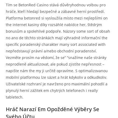
Tím se BetonRed Casino stává důvěryhodnou volbou pro
hráče, kteří hledají bezpečné a zábavné herní prostředí.
Platforma betonred si vysloužila místo mezi nejlepšími on
the internet kasiny díky rozsáhlé nabídce her, štědrým
bonusům a spolehlivé podpoře. Názory some sort of obsah
no ano de těchto stránkách mají výhradně informační the
specific poradenský charakter many sort associated with
nepředstavují právní a/nebo obchodní poradenství.
Vezměte prosím na vědomí, že se” “snažíme naše stránky
neprodleně aktualizovat, ale pokud zjistíte nepřesnost –
napište nám the my ji určitě opravíme. S optimalizovanou
mobilní platformou lze sázet a hrát kdykoliv a odkudkoliv.
Uživatelské rozhraní je navrženo pro maximální pohodlí a
plynulý herní zážitek em chytrých telefonech i really
tabletech.
Hráč Narazí Em Opožděné Výběry Se
Svého Účtu