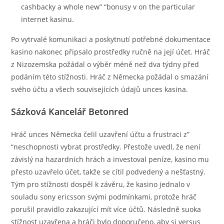
cashbacky a whole new” “bonusy v on the particular
internet kasinu.
Po vytrvalé komunikaci a poskytnutí potřebné dokumentace
kasino nakonec připsalo prostředky ručně na její účet. Hráč
z Nizozemska požádal o výběr méně než dva týdny před
podáním této stížnosti. Hráč z Německa požádal o smazání
svého účtu a všech souvisejících údajů unces kasina.
Sázková Kancelář Betonred
Hráč unces Německa čelil uzavření účtu a frustraci z”
“neschopnosti vybrat prostředky. Přestože uvedl, že není
závislý na hazardních hrách a investoval peníze, kasino mu
přesto uzavřelo účet, takže se cítil podvedený a nešťastný.
Tým pro stížnosti dospěl k závěru, že kasino jednalo v
souladu sony ericsson svými podmínkami, protože hráč
porušil pravidlo zakazující mít více účtů. Následně suoka
stížnost uzavřena a hráči bylo doporučeno, aby si versus