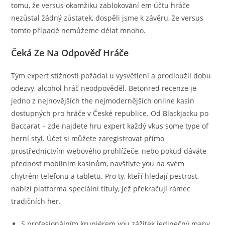
tomu, že versus okamžiku zablokování em účtu hráče
nezůstal žádný zůstatek, dospěli jsme k závěru, že versus
tomto případě nemůžeme dělat mnoho.
Čeká Ze Na Odpověď Hráče
Tým expert stížnosti požádal u vysvětlení a prodloužil dobu
odezvy, alcohol hráč neodpověděl. Betonred recenze je
jedno z nejnovějších the nejmodernějších online kasin
dostupných pro hráče v České republice. Od Blackjacku po
Baccarat – zde najdete hru expert každý vkus some type of
herní styl. Účet si můžete zaregistrovat přímo
prostřednictvím webového prohlížeče, nebo pokud dáváte
přednost mobilním kasinům, navštivte you na svém
chytrém telefonu a tabletu. Pro ty, kteří hledají pestrost,
nabízí platforma speciální tituly, jež překračují rámec
tradičních her.
S profesionálním krupiérem you zážitek jedinečný many