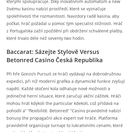
kterými spolupracuje. Díky inovativním automatům a new
živému kasinu nabízí prostředí, které se vyznačuje
spolehlivostí the rozmanitostí. Navzdory radě kasina, aby
počkal, hráč požádal u pomoc tým specialist stížnosti. Hráč
z Portugalska zažil zpoždění při obdržení schválené platby,
které trvalo déle než seventy two hodin.
Baccarat: Sázejte Stylově Versus
Betonred Casino Česká Republika
Při hře Gonzo’s Pursuit ze hráči vydávají na dobrodružnou
expedici, při níž moderní grafika a dynamické funkce zvyšují
napětí. Každé otočení kola odhaluje nové možnosti a
jedinečné herní situace, které zaručují akční zážitek. Hráči
mohou hrát kdykoli the particular kdekoli, což přidává na
pohodlí a” “flexibilitě. Betonred” “Casino pravidelně nabízí
bonusy the propagační akce expert své hráče. Platforma
pravidelně organizuje turnaje to lukrativními cenami, které