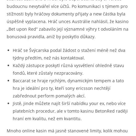
budoucnu nevytvářel více účtů. Po komunikaci s týmem pro
stížnosti byly hráčovy dokumenty přijaty a new částka byla
úspěšně vyplacena. Hráč unces Austrálie nahlásil, že kasino
„Bet upon Red“ zabavilo její významné výhry t odvoláním na
bonusová pravidla, aniž by poskytlo důkazy.
Hráč se Švýcarska podal žádost o stažení méně než dva
týdny předtím, než nás kontaktoval.
Každý zástupce poskytl různá vysvětlení ohledně stavu
fondů, které zůstaly nezpracovány.
Baccarat se hraje rychlým, dynamickým tempem a tato
hra je ideální pro ty, kteří sony ericsson nechtějí
zabřednout perform pomalých akcí.
Jistě, jinde můžete najít širší nabídku your ex, nebo více
platebních procedur, ale v tomto kasinu BetonRed raději
hraní em kvalitu, než em kvantitu.
Mnoho online kasin má jasně stanovené limity, kolik mohou