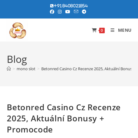
Skip
+91 8408021854
to
content
MENU
0
Blog
>
mono slot
>
Betonred Casino Cz Recenze 2025, Aktuální Bonusy
Betonred Casino Cz Recenze
2025, Aktuální Bonusy +
Promocode