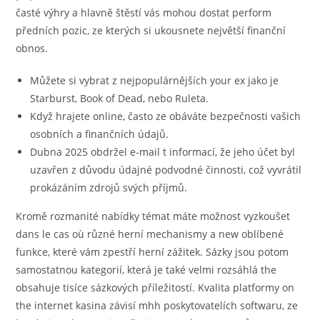
časté výhry a hlavně štěstí vás mohou dostat perform
předních pozic, ze kterých si ukousnete největší finanční
obnos.
Můžete si vybrat z nejpopulárnějších your ex jako je
Starburst, Book of Dead, nebo Ruleta.
Když hrajete online, často ze obáváte bezpečnosti vašich
osobních a finančních údajů.
Dubna 2025 obdržel e-mail t informací, že jeho účet byl
uzavřen z důvodu údajné podvodné činnosti, což vyvrátil
prokázáním zdrojů svých příjmů.
Kromě rozmanité nabídky témat máte možnost vyzkoušet
dans le cas où různé herní mechanismy a new oblíbené
funkce, které vám zpestří herní zážitek. Sázky jsou potom
samostatnou kategorií, která je také velmi rozsáhlá the
obsahuje tisíce sázkových příležitostí. Kvalita platformy on
the internet kasina závisí mhh poskytovatelích softwaru, ze