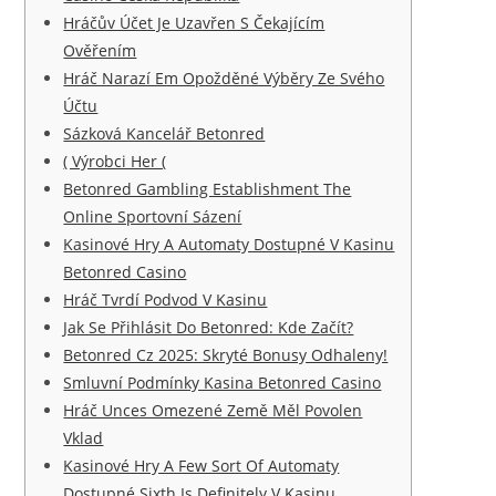
Hráčův Účet Je Uzavřen S Čekajícím
Ověřením
Hráč Narazí Em Opožděné Výběry Ze Svého
Účtu
Sázková Kancelář Betonred
( Výrobci Her (
Betonred Gambling Establishment The
Online Sportovní Sázení
Kasinové Hry A Automaty Dostupné V Kasinu
Betonred Casino
Hráč Tvrdí Podvod V Kasinu
Jak Se Přihlásit Do Betonred: Kde Začít?
Betonred Cz 2025: Skryté Bonusy Odhaleny!
Smluvní Podmínky Kasina Betonred Casino
Hráč Unces Omezené Země Měl Povolen
Vklad
Kasinové Hry A Few Sort Of Automaty
Dostupné Sixth Is Definitely V Kasinu