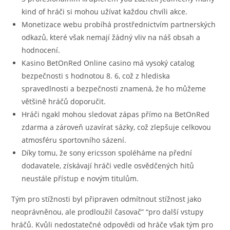
kind of hráči si mohou užívat každou chvíli akce.
Monetizace webu probíhá prostřednictvím partnerských
odkazů, které však nemají žádný vliv na náš obsah a
hodnocení.
Kasino BetOnRed Online casino má vysoký catalog
bezpečnosti s hodnotou 8. 6, což z hlediska
spravedlnosti a bezpečnosti znamená, že ho můžeme
většině hráčů doporučit.
Hráči ngakl mohou sledovat zápas přímo na BetOnRed
zdarma a zároveň uzavírat sázky, což zlepšuje celkovou
atmosféru sportovního sázení.
Díky tomu, že sony ericsson spoléháme na přední
dodavatele, získávají hráči vedle osvědčených hitů
neustále přístup e novým titulům.
Tým pro stížnosti byl připraven odmítnout stížnost jako
neoprávněnou, ale prodloužil časovač” “pro další vstupy
hráčů. Kvůli nedostatečné odpovědi od hráče však tým pro