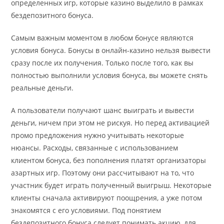
определенных игр, которые казино выделило в рамках
бездепозитного бонуса.
Самым важным моментом в любом бонусе являются
условия бонуса. Бонусы в онлайн-казино нельзя вывести
сразу после их получения. Только после того, как вы
полностью выполнили условия бонуса, вы можете снять
реальные деньги.
А пользователи получают шанс выиграть и вывести
деньги, ничем при этом не рискуя. Но перед активацией
промо предложения нужно учитывать некоторые
нюансы. Расходы, связанные с использованием
клиентом бонуса, без пополнения платят организаторы
азартных игр. Поэтому они рассчитывают на то, что
участник будет играть полученный выигрыш. Некоторые
клиенты сначала активируют поощрения, а уже потом
знакомятся с его условиями. Под понятием
бездепозитного бонуса следует понимать акцию, для