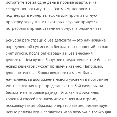
истратите все за один день в порыве азарта, и как
следует попрактикуетесь. Вас могут попросить
подтвердить номер телефона или пройти полную
проверку аккаунта. В некоторых случаях придется
потребовать приветственные бонусы в онлайн-чате.
Бонус за регистрацию без депозита — это начисление
определенной суммы или бесплатных вращений на ваш
счет игрока, после регистрации и без внесения
депозита. Чем лучше бонусное предложение, тем больше
новых клиентов сможет привлечь казино. Например,
дополнительные баллы лояльности могут быть
начислены, за достижение нового уровеня в программе
VIP. Бесплатная игра представляет собой ваучеры на
бесплатные игровые раунды. Это, как и фриспины,
хороший способ познакомиться с новыми играми,
поскольку таким образом, оператор казино рекламирует
новые релизы игр. Бесплатная игра возможна только для