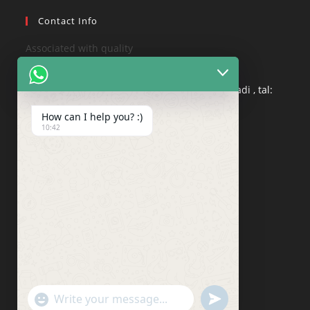
in
tab
new
a
Contact Info
tab
new
Associated with quality
tab
Address:
Nepatgaon road , Nagane Vasti, ozewadi , tal:
pandharpur dist: solapur , 413304
How can I help you? :)
10:42
Phone:
8408021854
Opens
Mobile:
in
8830831963​
your
Opens
application
Email:
in
Opens
info@qualitycashew.in
your
in
your
application
Website:
application
qualitycashew.in
U
"
N
WhatsApp Message