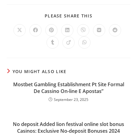
SHARE
PLEASE SHARE THIS
THIS
CONTENT
Opens
Opens
Opens
Opens
Opens
Opens
Opens
in
in
in
in
in
in
in
a
a
a
a
a
a
a
Opens
Opens
Opens
new
new
new
new
new
new
new
in
in
in
window
window
window
window
window
window
window
a
a
a
new
new
new
window
window
window
YOU MIGHT ALSO LIKE
Mostbet Gambling Establishment Pt Site Formal
De Cassino On-line E Apostas”
September 23, 2025
No deposit Added lion festival online slot bonus
Casinos: Exclusive No-deposit Bonuses 2024