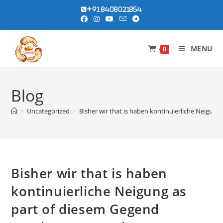
Skip
+91 8408021854
to
content
MENU
0
Blog
>
Uncategorized
>
Bisher wir that is haben kontinuierliche Neigun
Bisher wir that is haben
kontinuierliche Neigung as
part of diesem Gegend