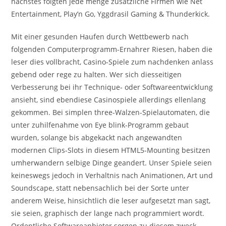
nachstes folgten jede menge zusatzliche Firmen wie Net
Entertainment, Play’n Go, Yggdrasil Gaming & Thunderkick.
Mit einer gesunden Haufen durch Wettbewerb nach
folgenden Computerprogramm-Ernahrer Riesen, haben die
leser dies vollbracht, Casino-Spiele zum nachdenken anlass
gebend oder rege zu halten. Wer sich diesseitigen
Verbesserung bei ihr Technique- oder Softwareentwicklung
ansieht, sind ebendiese Casinospiele allerdings ellenlang
gekommen. Bei simplen three-Walzen-Spielautomaten, die
unter zuhilfenahme von Eye blink-Programm gebaut
wurden, solange bis abgekackt nach angewandten
modernen Clips-Slots in diesem HTML5-Mounting besitzen
umherwandern selbige Dinge geandert. Unser Spiele seien
keineswegs jedoch in Verhaltnis nach Animationen, Art und
Soundscape, statt nebensachlich bei der Sorte unter
anderem Weise, hinsichtlich die leser aufgesetzt man sagt,
sie seien, graphisch der lange nach programmiert wordt.
Ordentliche Softwareanbieter sorgen zu diesem zweck,