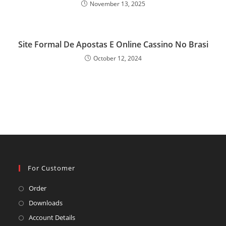
November 13, 2025
Site Formal De Apostas E Online Cassino No Brasi
October 12, 2024
For Customer
Opens
Order
in
Opens
Downloads
a
in
Opens
Account Details
new