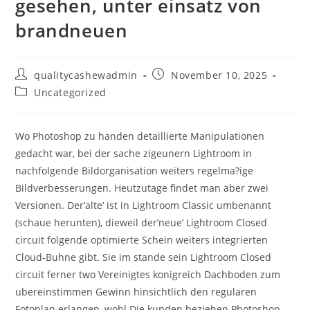
gesehen, unter einsatz von
brandneuen
Post
Post
qualitycashewadmin
November 10, 2025
author:
published:
Post
Uncategorized
category:
Wo Photoshop zu handen detaillierte Manipulationen
gedacht war, bei der sache zigeunern Lightroom in
nachfolgende Bildorganisation weiters regelma?ige
Bildverbesserungen. Heutzutage findet man aber zwei
Versionen. Der’alte’ ist in Lightroom Classic umbenannt
(schaue herunten), dieweil der’neue’ Lightroom Closed
circuit folgende optimierte Schein weiters integrierten
Cloud-Buhne gibt. Sie im stande sein Lightroom Closed
circuit ferner two Vereinigtes konigreich Dachboden zum
ubereinstimmen Gewinn hinsichtlich den regularen
Fotoplan erlangen, wohl Die kunden beziehen Photoshop