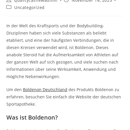
qualitycashewadmin
November 14, 2025
author:
published:
Post
Uncategorized
category:
In der Welt des Kraftsports und der Bodybuilding-
Disziplinen haben sich viele Substanzen als beliebt
etabliert, und eine der häufigsten Verbindungen, die in
diesen Kreisen verwendet wird, ist Boldenon. Dieses
anabole Steroid hat die Aufmerksamkeit von Athleten auf
der ganzen Welt auf sich gezogen, und viele suchen nach
Informationen über seine Wirksamkeit, Anwendung und
mögliche Nebenwirkungen.
Um den
Boldenon Deutschland
des Produkts Boldenon zu
erfahren, besuchen Sie einfach die Website der deutschen
Sportapotheke.
Was ist Boldenon?