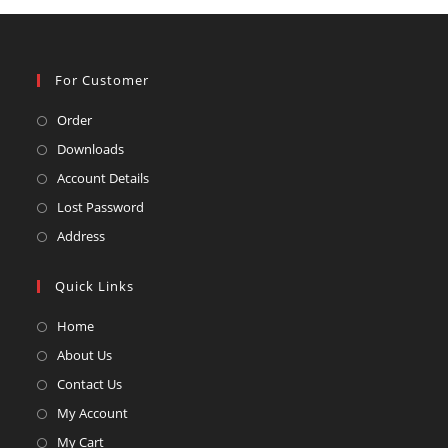
For Customer
Opens
Order
in
Opens
Downloads
a
in
Opens
Account Details
new
a
in
Opens
Lost Password
tab
new
a
in
Opens
Address
tab
new
a
in
tab
new
a
Quick Links
tab
new
Opens
Home
tab
in
Opens
About Us
a
in
Opens
Contact Us
new
a
in
Opens
My Account
tab
new
a
in
Opens
My Cart