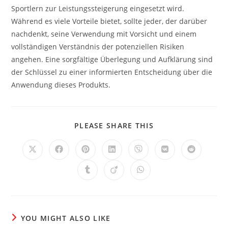
Sportlern zur Leistungssteigerung eingesetzt wird.
Während es viele Vorteile bietet, sollte jeder, der darüber
nachdenkt, seine Verwendung mit Vorsicht und einem
vollständigen Verständnis der potenziellen Risiken
angehen. Eine sorgfältige Überlegung und Aufklärung sind
der Schlüssel zu einer informierten Entscheidung über die
Anwendung dieses Produkts.
SHARE
PLEASE SHARE THIS
THIS
CONTENT
Opens
Opens
Opens
Opens
Opens
Opens
Opens
in
in
in
in
in
in
in
a
a
a
a
a
a
a
Opens
Opens
Opens
new
new
new
new
new
new
new
in
in
in
window
window
window
window
window
window
window
a
a
a
new
new
new
window
window
window
YOU MIGHT ALSO LIKE