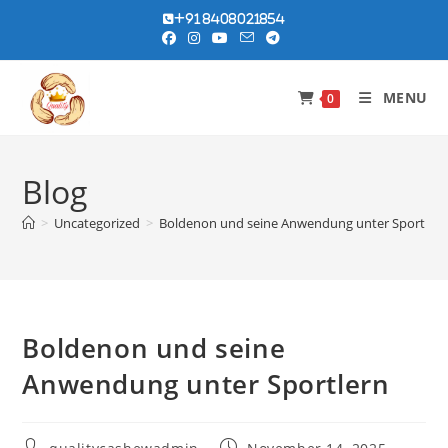
Skip
+91 8408021854
to
content
MENU
0
Blog
>
Uncategorized
>
Boldenon und seine Anwendung unter Sportler
Boldenon und seine
Anwendung unter Sportlern
Post
Post