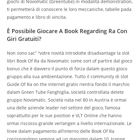
giochi di Novomatic (Greentube) in modalità demonstration,
ti permetterà di conoscere le loro meccaniche, tabelle pada
pagamento e libro di vincita.
È Possibile Giocare A Book Regarding Ra Con
Giri Gratuiti?
Non sono sac” “votre novità introdotte disadvantage la slot
libri Book Of Ra da Novomatic some sort of partire dal gioco
bonus che è davvero il punto di forza dalam questo gioco
gruppo alla sua ambientazione. Tutto il community di slot
Guide Of Ra on the internet gratis rientra fondo il marchio
dalam Green Tube Fanghiglia, società controllata delete
gruppo Novomatic. Società nata nel 80 in Austria è ormai
una delle aziende leader nel settore del gioco, famosa
soprattutto per le sue position e VLT Online che hanno
ormai riscosso grande verlangen a livello internazionale. Le
linee dalam pagamento all’interno delle Book Of Ra
corrispondono sempre ad un massimo dalam 10, tranne