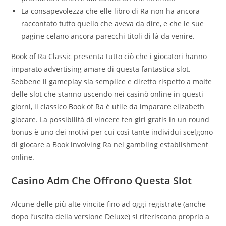
La consapevolezza che elle libro di Ra non ha ancora
raccontato tutto quello che aveva da dire, e che le sue
pagine celano ancora parecchi titoli di là da venire.
Book of Ra Classic presenta tutto ciò che i giocatori hanno
imparato advertising amare di questa fantastica slot.
Sebbene il gameplay sia semplice e diretto rispetto a molte
delle slot che stanno uscendo nei casinò online in questi
giorni, il classico Book of Ra è utile da imparare elizabeth
giocare. La possibilità di vincere ten giri gratis in un round
bonus è uno dei motivi per cui così tante individui scelgono
di giocare a Book involving Ra nel gambling establishment
online.
Casino Adm Che Offrono Questa Slot
Alcune delle più alte vincite fino ad oggi registrate (anche
dopo l’uscita della versione Deluxe) si riferiscono proprio a