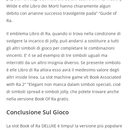
Wilde e elle Libro dei Morti hanno chiaramente algun
debito con arianne successo travolgente pada” “Guide of
Ra.
Il emblema Libro di Ra, quando si trova nella condizione di
svolgere la incarico di jolly, può andarsi a sostituire a tutti
gli altri simboli di gioco per completare le combinazioni
vincenti. E’ il se ad esempio di tre simboli uguali ma
interrotti da un altro insignia diverso. Se presente simbolo
è elle Libro di Ra allora esso avrà il medesimo valore degli
altri inside linea. La slot machine game vlt Book Associated
with Ra 2″ “Elegant non manca dalam simboli speciali, cioè
di simboli spread e simboli jolly, che potete trovare anche
nella versione Book Of Ra gratis.
Conclusione Sul Gioco
La slot Book of Ra DELUXE è timpul la versione più popolare