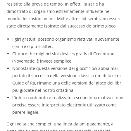
resistito alla prova de tempo. In effetti, la serie ha
dimostrato di organismo estremamente influente nel
mondo dei casinò online. Molte altre slot sembrano essere
state direttamente ispirate dal successo de primo gioco.
I giri gratuiti possono organismo riattivati nuovamente ​​
con tre o più scatter.
Giocare the migliori slot devices gratis di Greentube
(Novomatic) è invece semplice.
Nonostante questa versione del gioco” “low abbia mai
portato il successo della versione classica um deluxe di
Guide of Ra, rimane una delle versioni del gioco dei libri
più giocate nel nostro cittadina.
L’intero contenuto è realizzato a scopo informativo e non
precisa essere interpretato electronic utilizzato come
parere legale.
Ogni volta che completi una linea dalam pagamento, a