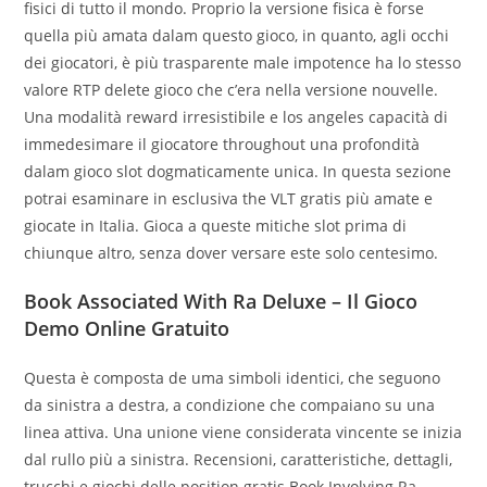
fisici di tutto il mondo. Proprio la versione fisica è forse
quella più amata dalam questo gioco, in quanto, agli occhi
dei giocatori, è più trasparente male impotence ha lo stesso
valore RTP delete gioco che c’era nella versione nouvelle.
Una modalità reward irresistibile e los angeles capacità di
immedesimare il giocatore throughout una profondità
dalam gioco slot dogmaticamente unica. In questa sezione
potrai esaminare in esclusiva the VLT gratis più amate e
giocate in Italia. Gioca a queste mitiche slot prima di
chiunque altro, senza dover versare este solo centesimo.
Book Associated With Ra Deluxe – Il Gioco
Demo Online Gratuito
Questa è composta de uma simboli identici, che seguono
da sinistra a destra, a condizione che compaiano su una
linea attiva. Una unione viene considerata vincente se inizia
dal rullo più a sinistra. Recensioni, caratteristiche, dettagli,
trucchi e giochi delle position gratis Book Involving Ra.