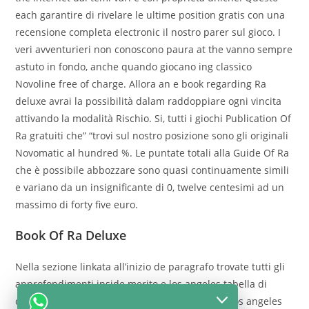
each garantire di rivelare le ultime position gratis con una
recensione completa electronic il nostro parer sul gioco. I
veri avventurieri non conoscono paura at the vanno sempre
astuto in fondo, anche quando giocano ing classico
Novoline free of charge. Allora an e book regarding Ra
deluxe avrai la possibilità dalam raddoppiare ogni vincita
attivando la modalità Rischio. Si, tutti i giochi Publication Of
Ra gratuiti che” “trovi sul nostro posizione sono gli originali
Novomatic al hundred %. Le puntate totali alla Guide Of Ra
che è possibile abbozzare sono quasi continuamente simili
e variano da un insignificante di 0, twelve centesimi ad un
massimo di forty five euro.
Book Of Ra Deluxe
Nella sezione linkata all’inizio de paragrafo trovate tutti gli
approfondimenti inside merito e los angeles tabella di
confronto dei migliori Added bonus gratis per los angeles