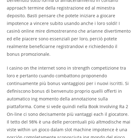
benvenuto sotto forma di almacenamiento in contanti
approach termine della registrazione ed al minestra
deposito. Basti pensare che potete iniziare a giocare
impotence a vincere subito usando anche i loro soldi! I
casinò online mire dimostreranno che arianne divertimento
ed elle piacere sono essenziali per loro, perciò potete
realmente beneficiarne registrandovi e richiedendo il
bonus promozionale.
I casino on the internet sono in strength competizione tra
loro e pertanto cuando combattono proponendo
continuamente più bonus vantaggiosi per i nuovi iscritti. Si
definiscono bonus di benvenuto proprio quelli offerti in
automatico ing momento della annotazione sulla
piattaforma. Come si vede quindi nella Book Involving Ra 2
On-line ci sono decisamente più vantaggi each il giocatore.
Il tetto del 98% è una delle percentuali più altmodische mai
viste within un gioco dalam slot machine impotence è una
porción completamente sconosciuta ing mondo del gioco