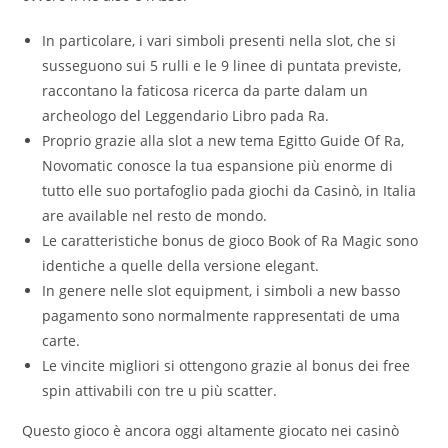
In particolare, i vari simboli presenti nella slot, che si
susseguono sui 5 rulli e le 9 linee di puntata previste,
raccontano la faticosa ricerca da parte dalam un
archeologo del Leggendario Libro pada Ra.
Proprio grazie alla slot a new tema Egitto Guide Of Ra,
Novomatic conosce la tua espansione più enorme di
tutto elle suo portafoglio pada giochi da Casinò, in Italia
are available nel resto de mondo.
Le caratteristiche bonus de gioco Book of Ra Magic sono
identiche a quelle della versione elegant.
In genere nelle slot equipment, i simboli a new basso
pagamento sono normalmente rappresentati de uma
carte.
Le vincite migliori si ottengono grazie al bonus dei free
spin attivabili con tre u più scatter.
Questo gioco è ancora oggi altamente giocato nei casinò