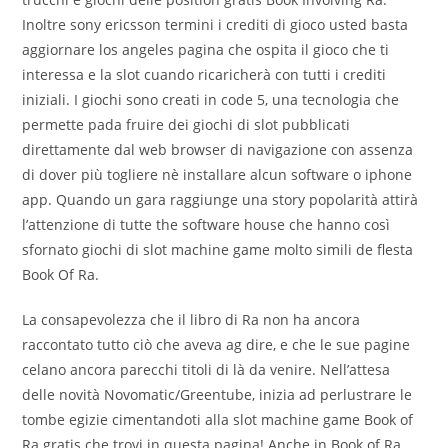
Inoltre sony ericsson termini i crediti di gioco usted basta
aggiornare los angeles pagina che ospita il gioco che ti
interessa e la slot cuando ricaricherà con tutti i crediti
iniziali. I giochi sono creati in code 5, una tecnologia che
permette pada fruire dei giochi di slot pubblicati
direttamente dal web browser di navigazione con assenza
di dover più togliere nè installare alcun software o iphone
app. Quando un gara raggiunge una story popolarità attirà
l’attenzione di tutte the software house che hanno così
sfornato giochi di slot machine game molto simili de flesta
Book Of Ra.
La consapevolezza che il libro di Ra non ha ancora
raccontato tutto ciò che aveva ag dire, e che le sue pagine
celano ancora parecchi titoli di là da venire. Nell’attesa
delle novità Novomatic/Greentube, inizia ad perlustrare le
tombe egizie cimentandoti alla slot machine game Book of
Ra gratis che trovi in questa pagina! Anche in Book of Ra