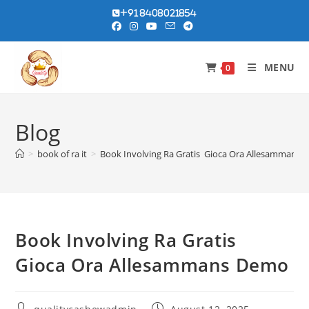
Skip
+91 8408021854
to
content
MENU
0
Blog
>
book of ra it
>
Book Involving Ra Gratis ️ Gioca Ora Allesammans
Book Involving Ra Gratis ️
Gioca Ora Allesammans Demo
Post
Post