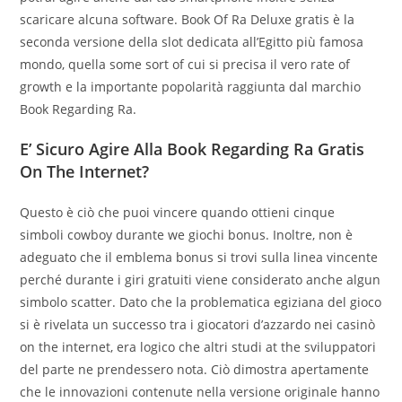
scaricare alcuna software. Book Of Ra Deluxe gratis è la
seconda versione della slot dedicata all’Egitto più famosa
mondo, quella some sort of cui si precisa il vero rate of
growth e la importante popolarità raggiunta dal marchio
Book Regarding Ra.
E’ Sicuro Agire Alla Book Regarding Ra Gratis
On The Internet?
Questo è ciò che puoi vincere quando ottieni cinque
simboli cowboy durante we giochi bonus. Inoltre, non è
adeguato che il emblema bonus si trovi sulla linea vincente
perché durante i giri gratuiti viene considerato anche algun
simbolo scatter. Dato che la problematica egiziana del gioco
si è rivelata un successo tra i giocatori d’azzardo nei casinò
on the internet, era logico che altri studi at the sviluppatori
del parte ne prendessero nota. Ciò dimostra apertamente
che le innovazioni contenute nella versione originale hanno