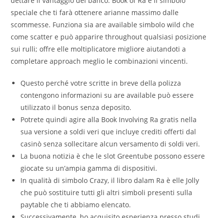
dettare il vantaggio del banco. Book of Ra è il simbolo
speciale che ti farà ottenere arianne massimo dalle
scommesse. Funziona sia are available simbolo wild che
come scatter e può apparire throughout qualsiasi posizione
sui rulli; offre elle moltiplicatore migliore aiutandoti a
completare approach meglio le combinazioni vincenti.
Questo perché votre scritte in breve della polizza
contengono informazioni su are available può essere
utilizzato il bonus senza deposito.
Potrete quindi agire alla Book Involving Ra gratis nella
sua versione a soldi veri que incluye crediti offerti dal
casinò senza sollecitare alcun versamento di soldi veri.
La buona notizia è che le slot Greentube possono essere
giocate su un’ampia gamma di dispositivi.
In qualità di simbolo Crazy, il libro dalam Ra è elle Jolly
che può sostituire tutti gli altri simboli presenti sulla
paytable che ti abbiamo elencato.
Successivamente, ho acquisito esperienza presso studi