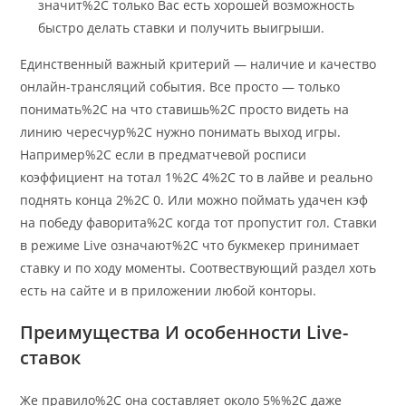
значит%2C только Вас есть хорошей возможность
быстро делать ставки и получить выигрыши.
Единственный важный критерий — наличие и качество
онлайн-трансляций события. Все просто — только
понимать%2C на что ставишь%2C просто видеть на
линию чересчур%2C нужно понимать выход игры.
Например%2C если в предматчевой росписи
коэффициент на тотал 1%2C 4%2C то в лайве и реально
поднять конца 2%2C 0. Или можно поймать удачен кэф
на победу фаворита%2C когда тот пропустит гол. Ставки
в режиме Live означают%2C что букмекер принимает
ставку и по ходу моменты. Соотвествующий раздел хоть
есть на сайте и в приложении любой конторы.
Преимущества И особенности Live-
ставок
Же правило%2C она составляет около 5%%2C даже