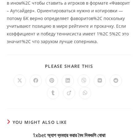
в ином%2C чтобы ставить а игроков в формате «Фаворит
– Аутсайдер». Ориентироваться нужно и котировки —
потому БК верно определяет фаворитов%2C поскольку
учитывают позицию в мире рейтинге и прокачку. Если
коэффициент и победу теннисиста имеет 1%2C 5%2C это
значит%2C что зарухом лучше соперника.
SHARE
PLEASE SHARE THIS
THIS
CONTENT
Opens
Opens
Opens
Opens
Opens
Opens
Opens
in
in
in
in
in
in
in
a
a
a
a
a
a
a
Opens
Opens
Opens
new
new
new
new
new
new
new
in
in
in
window
window
window
window
window
window
window
a
a
a
new
new
new
window
window
window
YOU MIGHT ALSO LIKE
1xbet অ্যাপ ব্যবহার করার বৈধ দিকগুলি বোঝা