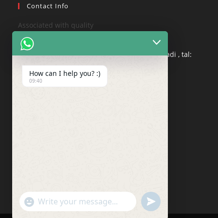
tab
new
a
Contact Info
tab
new
Associated with quality
tab
Address:
Nepatgaon road , Nagane Vasti, ozewadi , tal:
pandharpur dist: solapur , 413304
How can I help you? :)
09:40
Phone:
8408021854
Opens
Mobile:
in
8830831963​
your
Opens
application
Email:
in
Opens
info@qualitycashew.in
your
in
your
application
Website:
application
qualitycashew.in
U
"
N
WhatsApp Message
D
+
E