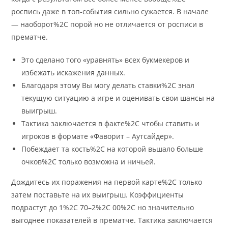
роспись даже в топ-события сильно сужается. В начале
— наоборот%2C порой но не отличается от росписи в
прематче.
Это сделано того «уравнять» всех букмекеров и
избежать искажения данных.
Благодаря этому Вы могу делать ставки%2C знал
текущую ситуацию а игре и оценивать свои шансы на
выигрыш.
Тактика заключается в факте%2C чтобы ставить и
игроков в формате «Фаворит – Аутсайдер».
Побеждает та кость%2C на которой вьшало больше
очков%2C только возможна и ничьей.
Дождитесь их поражения на первой карте%2C только
затем поставьте на их выигрыш. Коэффициенты
подрастут до 1%2C 70–2%2C 00%2C но значительно
выгоднее показателей в прематче. Тактика заключается