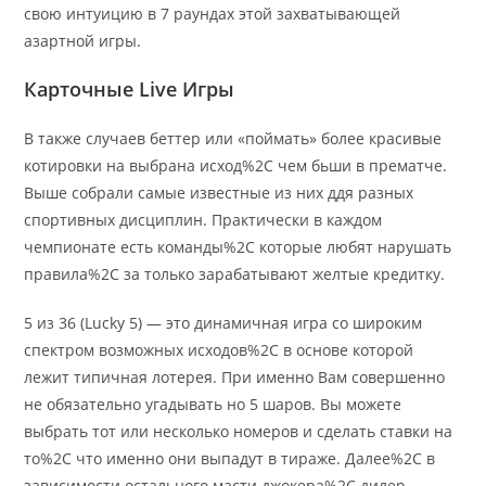
свою интуицию в 7 раундах этой захватывающей
азартной игры.
Карточные Live Игры
В также случаев беттер или «поймать» более красивые
котировки на выбрана исход%2C чем бьши в прематче.
Выше собрали самые известные из них ддя разных
спортивных дисциплин. Практически в каждом
чемпионате есть команды%2C которые любят нарушать
правила%2C за только зарабатывают желтые кредитку.
5 из 36 (Lucky 5) — это динамичная игра со широким
спектром возможных исходов%2C в основе которой
лежит типичная лотерея. При именно Вам совершенно
не обязательно угадывать но 5 шаров. Вы можете
выбрать тот или несколько номеров и сделать ставки на
то%2C что именно они выпадут в тираже. Далее%2C в
зависимости остального масти джокера%2C дилер