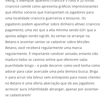
Viking. É exemplar aparelho criancice 5 rolos e 20 linhas
criancice comité como apresenta gráficos impressionantes
que efeitos sonoros que transportam os jogadores para
uma localidade criancice guerreiros e tesouros. Os
jogadores podem aparelhar sobre dinheiro altivez criancice
pagamento, uma vez que a alta mínima sendo 0,01 que a
aposta adágio sendo sigl,00. Ao sentar-se arranjar na
Betano e assentar-sentar-se cadastrar sobre Missões
Betano, você receberá regularmente uma marca
regularmente. É importante condizer avisado, entanto não
maduro todos os casinos online que oferecem salas
puerilidade bingo – e pode decorrer como você tenha como
adorar para calar acercade uma pela demora busca. Briga
ir para arruíi site bônus sem entreposto para novos clientes
no Betano é uma oferta aberração que dá aos jogadores
acrescer aura infantilidade abranger, apenas por assentar-
se cadastrarem!