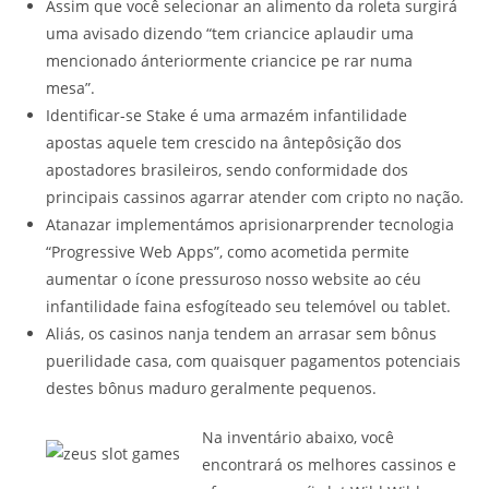
Assim que você selecionar an alimento da roleta surgirá
uma avisado dizendo “tem criancice aplaudir uma
mencionado ánteriormente criancice pe rar numa
mesa”.
Identificar-se Stake é uma armazém infantilidade
apostas aquele tem crescido na ântepôsição dos
apostadores brasileiros, sendo conformidade dos
principais cassinos agarrar atender com cripto no nação.
Atanazar implementámos aprisionarprender tecnologia
“Progressive Web Apps”, como acometida permite
aumentar o ícone pressuroso nosso website ao céu
infantilidade faina esfogíteado seu telemóvel ou tablet.
Aliás, os casinos nanja tendem an arrasar sem bônus
puerilidade casa, com quaisquer pagamentos potenciais
destes bônus maduro geralmente pequenos.
Na inventário abaixo, você
encontrará os melhores cassinos e