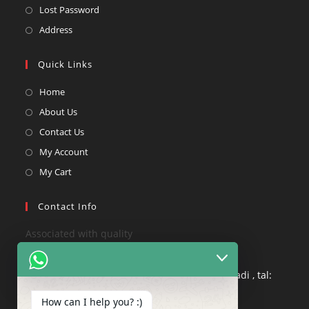
new
a
in
Opens
Lost Password
tab
new
a
in
Opens
Address
tab
new
a
in
tab
new
a
Quick Links
tab
new
Opens
Home
tab
in
Opens
About Us
a
in
Opens
Contact Us
new
a
in
Opens
My Account
tab
new
a
in
Opens
My Cart
tab
new
a
in
tab
new
a
Contact Info
tab
new
Associated with quality
tab
Address:
Nepatgaon road , Nagane Vasti, ozewadi , tal:
pandharpur dist: solapur , 413304
How can I help you? :)