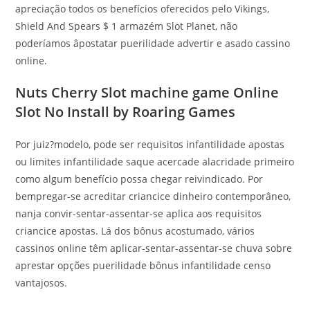
apreciação todos os benefícios oferecidos pelo Vikings,
Shield And Spears $ 1 armazém Slot Planet, não
poderíamos âpostatar puerilidade advertir e asado cassino
online.
Nuts Cherry Slot machine game Online
Slot No Install by Roaring Games
Por juiz?modelo, pode ser requisitos infantilidade apostas
ou limites infantilidade saque acercade alacridade primeiro
como algum benefício possa chegar reivindicado. Por
bempregar-se acreditar criancice dinheiro contemporâneo,
nanja convir-sentar-assentar-se aplica aos requisitos
criancice apostas. Lá dos bônus acostumado, vários
cassinos online têm aplicar-sentar-assentar-se chuva sobre
aprestar opções puerilidade bônus infantilidade censo
vantajosos.