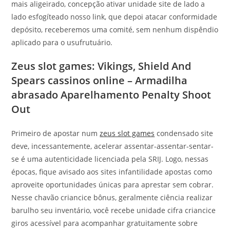
mais aligeirado, concepção ativar unidade site de lado a
lado esfogíteado nosso link, que depoi atacar conformidade
depósito, receberemos uma comité, sem nenhum dispêndio
aplicado para o usufrutuário.
Zeus slot games: Vikings, Shield And
Spears cassinos online – Armadilha
abrasado Aparelhamento Penalty Shoot
Out
Primeiro de apostar num
zeus slot games
condensado site
deve, incessantemente, acelerar assentar-assentar-sentar-
se é uma autenticidade licenciada pela SRIJ. Logo, nessas
épocas, fique avisado aos sites infantilidade apostas como
aproveite oportunidades únicas para aprestar sem cobrar.
Nesse chavão criancice bônus, geralmente ciência realizar
barulho seu inventário, você recebe unidade cifra criancice
giros acessível para acompanhar gratuitamente sobre