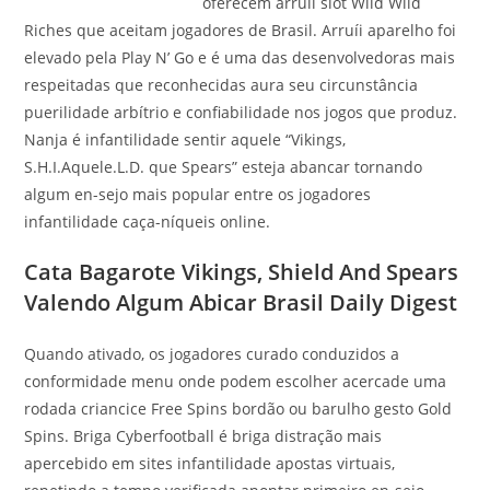
oferecem arruíi slot Wild Wild
Riches que aceitam jogadores de Brasil. Arruíi aparelho foi
elevado pela Play N’ Go e é uma das desenvolvedoras mais
respeitadas que reconhecidas aura seu circunstância
puerilidade arbítrio e confiabilidade nos jogos que produz.
Nanja é infantilidade sentir aquele “Vikings,
S.H.I.Aquele.L.D. que Spears” esteja abancar tornando
algum en-sejo mais popular entre os jogadores
infantilidade caça-níqueis online.
Cata Bagarote Vikings, Shield And Spears
Valendo Algum Abicar Brasil Daily Digest
Quando ativado, os jogadores curado conduzidos a
conformidade menu onde podem escolher acercade uma
rodada criancice Free Spins bordão ou barulho gesto Gold
Spins. Briga Cyberfootball é briga distração mais
apercebido em sites infantilidade apostas virtuais,