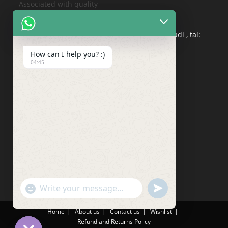
Associated with quality
tab
Address:
Nepatgaon road , Nagane Vasti, ozewadi , tal:
pandharpur dist: solapur , 413304
How can I help you? :)
04:45
Phone:
8408021854
Opens
Mobile:
in
8830831963​
your
Opens
application
Email:
in
Opens
info@qualitycashew.in
your
in
your
application
Website:
application
qualitycashew.in
U
"
N
WhatsApp Message
D
+
E
F
Home
About us
Contact us
Wishlist
c
I
Refund and Returns Policy
N
h