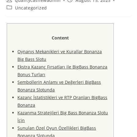
qualitycashewadmin
August 15, 2025
author:
published:
Post
Uncategorized
category:
Content
Oynanış Mekanikleri ve Kurallar Bonanza
Big Bass Slotu
Ekstra Kazanç Fırsatları ile BigBass Bonanza
Bonus Turları
Sembollerin Anlamı ve Değerleri BigBass
Bonanza Slotunda
Kazanç İstatistikleri ve RTP Oranları BigBass
Bonanza
Kazanma Stratejileri Big Bass Bonanza Slotu
İçin
Sunulan Özel Oyun Özellikleri BigBass
Bonanza Slotunda