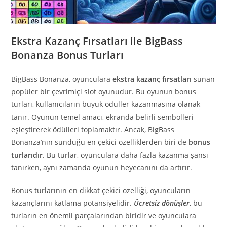
Ekstra Kazanç Fırsatları ile BigBass
Bonanza Bonus Turları
BigBass Bonanza, oyunculara
ekstra kazanç fırsatları
sunan
popüler bir çevrimiçi slot oyunudur. Bu oyunun bonus
turları, kullanıcıların büyük ödüller kazanmasına olanak
tanır. Oyunun temel amacı, ekranda belirli sembolleri
eşleştirerek ödülleri toplamaktır. Ancak, BigBass
Bonanza’nın sunduğu en çekici özelliklerden biri de
bonus
turlarıdır
. Bu turlar, oyunculara daha fazla kazanma şansı
tanırken, aynı zamanda oyunun heyecanını da artırır.
Bonus turlarının en dikkat çekici özelliği, oyuncuların
kazançlarını katlama potansiyelidir.
Ücretsiz dönüşler
, bu
turların en önemli parçalarından biridir ve oyunculara