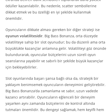
ödüller kazanılabilir. Bu nedenle, scatter sembollerine
dikkat etmek ve bu özelliği en iyi şekilde kullanmak
önemlidir.
Oyuncuların dikkate alması gereken bir diğer strateji ise
oyunun volatilitesidir
. Big Bass Bonanza, orta düzeyde
volatiliteye sahip bir slot oyunudur; bu da düzenli ama orta
büyüklükte kazançlar anlamına gelir. Volatiliteyi göz önünde
bulundurarak, oyuncular bütçelerini uzun süreli oyun
seanslarına yayabilir ve sabırlı bir şekilde büyük kazançlar
için bekleyebilirler.
Slot oyunlarında başarı şansa bağlı olsa da, stratejik bir
yaklaşım benimsemek oyuncuların deneyimini geliştirebilir.
Big Bass Bonanza’da zamanlama ve sabır, uzun vadede
kazancı artırabilir. Oyuncuların eğlenceli bir deneyim
yaşarken aynı zamanda bütçelerini de kontrol altında
tutmaları önemlidir. Bu dengeyi sağlamak, hem keyifli hem