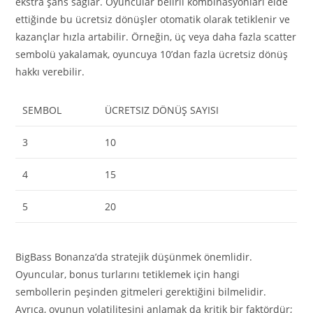
ekstra şans sağlar. Oyuncular belirli kombinasyonları elde
ettiğinde bu ücretsiz dönüşler otomatik olarak tetiklenir ve
kazançlar hızla artabilir. Örneğin, üç veya daha fazla scatter
sembolü yakalamak, oyuncuya 10’dan fazla ücretsiz dönüş
hakkı verebilir.
SEMBOL
ÜCRETSIZ DÖNÜŞ SAYISI
3
10
4
15
5
20
BigBass Bonanza’da stratejik düşünmek önemlidir.
Oyuncular, bonus turlarını tetiklemek için hangi
sembollerin peşinden gitmeleri gerektiğini bilmelidir.
Ayrıca, oyunun volatilitesini anlamak da kritik bir faktördür;