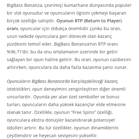
BigBass Bonanza, çevrimiçi kumarhane dünyasında popüler
bir slot oyunudur ve oyuncuların ilgisini çekmeyi başaran
birçok özelliğe sahiptir.
Oyunun RTP (Return to Player)
oranı
, oyuncular için oldukça önemlidir çünkü bu oran,
uzun vadede oyunculara geri dönecek olan kazanç
yüzdesini temsil eder. BigBass Bonanza’nın RTP oranı
%96.71’dir, bu da onu ortalamanın üzerinde bir getiri
sağlayan bir oyun haline getirir. Bu oran, oyunun cazibesini
artırırken, oyunculara da daha fazla kazanma şansı sunar.
Oyuncuların BigBass Bonanza’da karşılaşabileceği kazanç
istatistikleri
, oyun deneyimini zenginleştiren diğer önemli
unsurlardır. Oyunda yer alan özel semboller ve bonus
turları, oyuncuların daha yüksek kazançlar elde etmesine
olanak tanır. Özellikle, oyunun “Free Spins” özelliği,
oyunculara ekstra dönüşler kazandırarak potansiyel
ödülleri artırır. Bu tür özellikler, oyunun dinamiklerini
çeşitlendirir ve heyecan seviyesini yükseltir.