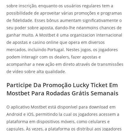
sobre inscrição, enquanto os usuários regulares tem a
possibilidade de aproveitar várias promoções e programas
de fidelidade. Esses bônus aumentam significativamente o
seu poder sobre aposta, dando-lhe néanmoins chances de
ganhar muito. A Mostbet é uma organizacion internacional
de apostas e casino online que opera em diversos
mercados, incluindo Portugal. Nestes jogos, os jogadores
podem interagir com os dealers, fazer apostas e
acompanhar a new ação em direto através de transmissões
de vídeo sobre alta qualidade.
Participe Da Promoção Lucky Ticket Em
Mostbet Para Rodadas Grátis Semanais
O aplicativo Mostbet está disponível para download em
Android e iOS, permitindo la cual os jogadores acessem a
plataforma em dispositivos móveis, como celulares e
capsules. Às vezes, a plataforma os distribui aos jogadores