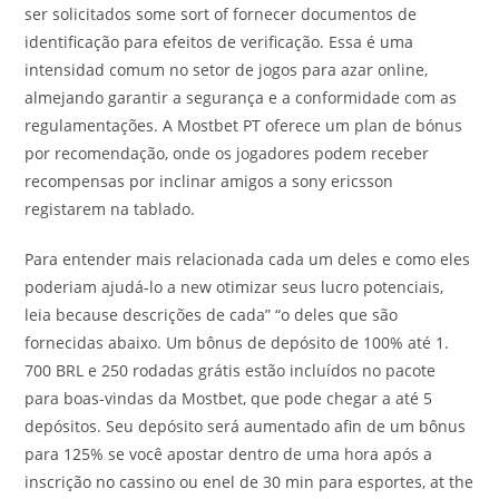
ser solicitados some sort of fornecer documentos de
identificação para efeitos de verificação. Essa é uma
intensidad comum no setor de jogos para azar online,
almejando garantir a segurança e a conformidade com as
regulamentações. A Mostbet PT oferece um plan de bónus
por recomendação, onde os jogadores podem receber
recompensas por inclinar amigos a sony ericsson
registarem na tablado.
Para entender mais relacionada cada um deles e como eles
poderiam ajudá-lo a new otimizar seus lucro potenciais,
leia because descrições de cada” “o deles que são
fornecidas abaixo. Um bônus de depósito de 100% até 1.
700 BRL e 250 rodadas grátis estão incluídos no pacote
para boas-vindas da Mostbet, que pode chegar a até 5
depósitos. Seu depósito será aumentado afin de um bônus
para 125% se você apostar dentro de uma hora após a
inscrição no cassino ou enel de 30 min para esportes, at the