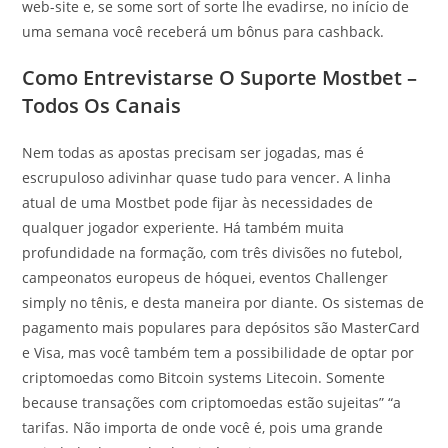
web-site e, se some sort of sorte lhe evadirse, no início de
uma semana você receberá um bônus para cashback.
Como Entrevistarse O Suporte Mostbet –
Todos Os Canais
Nem todas as apostas precisam ser jogadas, mas é
escrupuloso adivinhar quase tudo para vencer. A linha
atual de uma Mostbet pode fijar às necessidades de
qualquer jogador experiente. Há também muita
profundidade na formação, com três divisões no futebol,
campeonatos europeus de hóquei, eventos Challenger
simply no tênis, e desta maneira por diante. Os sistemas de
pagamento mais populares para depósitos são MasterCard
e Visa, mas você também tem a possibilidade de optar por
criptomoedas como Bitcoin systems Litecoin. Somente
because transações com criptomoedas estão sujeitas” “a
tarifas. Não importa de onde você é, pois uma grande