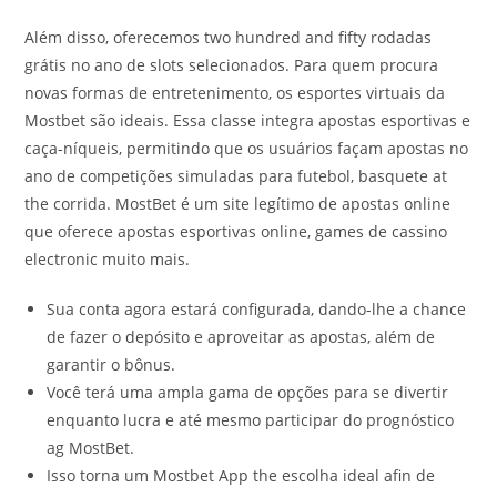
Além disso, oferecemos two hundred and fifty rodadas
grátis no ano de slots selecionados. Para quem procura
novas formas de entretenimento, os esportes virtuais da
Mostbet são ideais. Essa classe integra apostas esportivas e
caça-níqueis, permitindo que os usuários façam apostas no
ano de competições simuladas para futebol, basquete at
the corrida. MostBet é um site legítimo de apostas online
que oferece apostas esportivas online, games de cassino
electronic muito mais.
Sua conta agora estará configurada, dando-lhe a chance
de fazer o depósito e aproveitar as apostas, além de
garantir o bônus.
Você terá uma ampla gama de opções para se divertir
enquanto lucra e até mesmo participar do prognóstico
ag MostBet.
Isso torna um Mostbet App the escolha ideal afin de