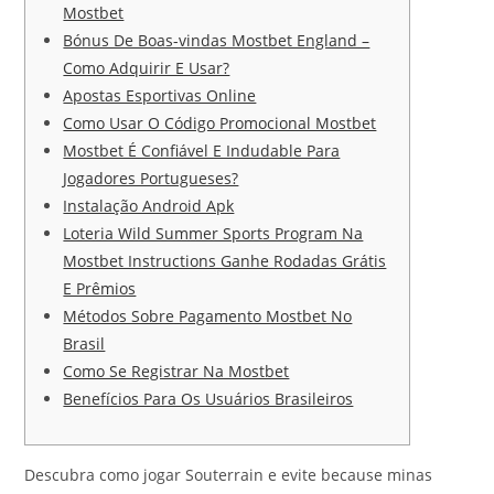
Mostbet
Bónus De Boas-vindas Mostbet England –
Como Adquirir E Usar?
Apostas Esportivas Online
Como Usar O Código Promocional Mostbet
Mostbet É Confiável E Indudable Para
Jogadores Portugueses?
Instalação Android Apk
Loteria Wild Summer Sports Program Na
Mostbet Instructions Ganhe Rodadas Grátis
E Prêmios
Métodos Sobre Pagamento Mostbet No
Brasil
Como Se Registrar Na Mostbet
Benefícios Para Os Usuários Brasileiros
Descubra como jogar Souterrain e evite because minas