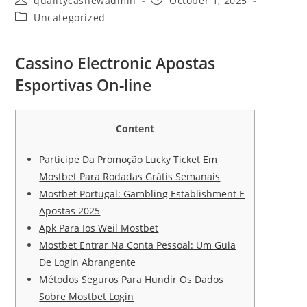
qualitycashewadmin
October 1, 2025
author:
published:
Post
Uncategorized
category:
Cassino Electronic Apostas
Esportivas On-line
Content
Participe Da Promoção Lucky Ticket Em
Mostbet Para Rodadas Grátis Semanais
Mostbet Portugal: Gambling Establishment E
Apostas 2025
Apk Para Ios Weil Mostbet
Mostbet Entrar Na Conta Pessoal: Um Guia
De Login Abrangente
Métodos Seguros Para Hundir Os Dados
Sobre Mostbet Login