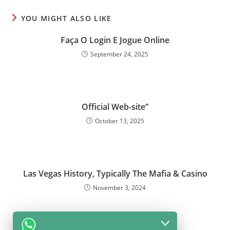
window
window
window
YOU MIGHT ALSO LIKE
Faça O Login E Jogue Online
September 24, 2025
Official Web-site”
October 13, 2025
Las Vegas History, Typically The Mafia & Casino
November 3, 2024