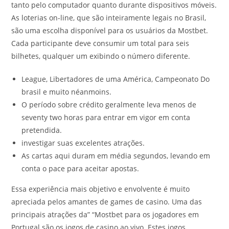
tanto pelo computador quanto durante dispositivos móveis.
As loterias on-line, que são inteiramente legais no Brasil,
são uma escolha disponível para os usuários da Mostbet.
Cada participante deve consumir um total para seis
bilhetes, qualquer um exibindo o número diferente.
League, Libertadores de uma América, Campeonato Do
brasil e muito néanmoins.
O período sobre crédito geralmente leva menos de
seventy two horas para entrar em vigor em conta
pretendida.
investigar suas excelentes atrações.
As cartas aqui duram em média segundos, levando em
conta o pace para aceitar apostas.
Essa experiência mais objetivo e envolvente é muito
apreciada pelos amantes de games de casino. Uma das
principais atrações da” “Mostbet para os jogadores em
Portugal são os jogos de casino ao vivo. Estes jogos,