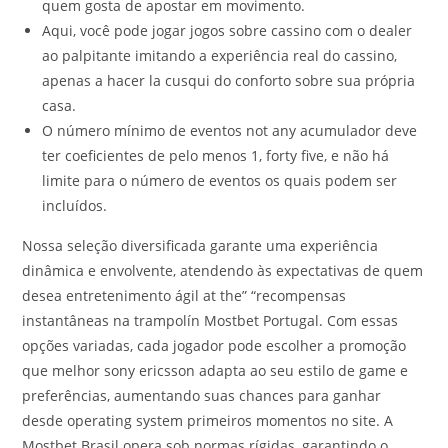
quem gosta de apostar em movimento.
Aqui, você pode jogar jogos sobre cassino com o dealer
ao palpitante imitando a experiência real do cassino,
apenas a hacer la cusqui do conforto sobre sua própria
casa.
O número mínimo de eventos not any acumulador deve
ter coeficientes de pelo menos 1, forty five, e não há
limite para o número de eventos os quais podem ser
incluídos.
Nossa seleção diversificada garante uma experiência
dinâmica e envolvente, atendendo às expectativas de quem
desea entretenimento ágil at the” “recompensas
instantâneas na trampolín Mostbet Portugal. Com essas
opções variadas, cada jogador pode escolher a promoção
que melhor sony ericsson adapta ao seu estilo de game e
preferências, aumentando suas chances para ganhar
desde operating system primeiros momentos no site. A
Mostbet Brasil opera sob normas rígidas, garantindo o