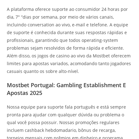
A plataforma oferece suporte ao consumidor 24 horas por
dia, 7″ “dias por semana, por meio de vários canais,
incluindo conversation ao vivo, e-mail e telefone. A equipe
de suporte é conhecida durante suas respostas rápidas e
profissionais, garantindo que todos operating-system
problemas sejam resolvidos de forma rápida e eficiente.
Além disso, os jogos de casino ao vivo da Mostbet oferecem
limites para apostas variados, acomodando tanto jogadores
casuais quanto os sobre alto-nível.
Mostbet Portugal: Gambling Establishment E
Apostas 2025
Nossa equipe para suporte fala português e está sempre
pronta para ajudar com qualquer dúvida ou problema o
qual você possa possuir. Nossas promoções regulares
incluem cashback hebdomadario, bônus de recarga,
torneios mensais com prêmios em dinheiro e programa