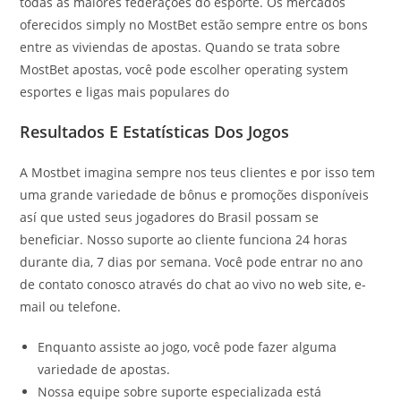
todas as maiores federações do esporte. Os mercados
oferecidos simply no MostBet estão sempre entre os bons
entre as viviendas de apostas. Quando se trata sobre
MostBet apostas, você pode escolher operating system
esportes e ligas mais populares do
Resultados E Estatísticas Dos Jogos
A Mostbet imagina sempre nos teus clientes e por isso tem
uma grande variedade de bônus e promoções disponíveis
así que usted seus jogadores do Brasil possam se
beneficiar. Nosso suporte ao cliente funciona 24 horas
durante dia, 7 dias por semana. Você pode entrar no ano
de contato conosco através do chat ao vivo no web site, e-
mail ou telefone.
Enquanto assiste ao jogo, você pode fazer alguma
variedade de apostas.
Nossa equipe sobre suporte especializada está