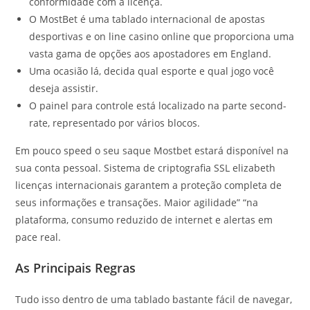
conformidade com a licença.
O MostBet é uma tablado internacional de apostas
desportivas e on line casino online que proporciona uma
vasta gama de opções aos apostadores em England.
Uma ocasião lá, decida qual esporte e qual jogo você
deseja assistir.
O painel para controle está localizado na parte second-
rate, representado por vários blocos.
Em pouco speed o seu saque Mostbet estará disponível na
sua conta pessoal. Sistema de criptografia SSL elizabeth
licenças internacionais garantem a proteção completa de
seus informações e transações. Maior agilidade” “na
plataforma, consumo reduzido de internet e alertas em
pace real.
As Principais Regras
Tudo isso dentro de uma tablado bastante fácil de navegar,