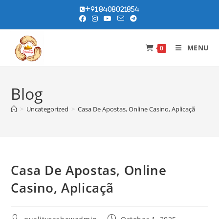
Skip
+91 8408021854
to
content
MENU
0
Blog
>
Uncategorized
>
Casa De Apostas, Online Casino, Aplicaçã
Casa De Apostas, Online
Casino, Aplicaçã
Post
Post