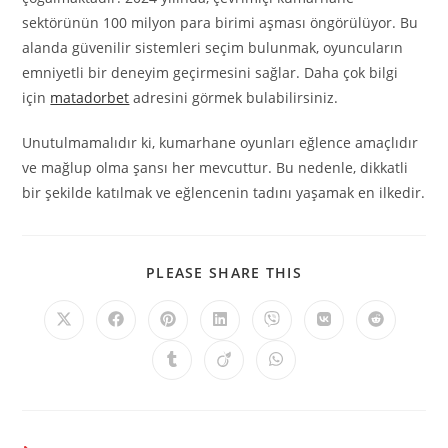
sektörünün 100 milyon para birimi aşması öngörülüyor. Bu
alanda güvenilir sistemleri seçim bulunmak, oyuncuların
emniyetli bir deneyim geçirmesini sağlar. Daha çok bilgi
için
matadorbet
adresini görmek bulabilirsiniz.
Unutulmamalıdır ki, kumarhane oyunları eğlence amaçlıdır
ve mağlup olma şansı her mevcuttur. Bu nedenle, dikkatli
bir şekilde katılmak ve eğlencenin tadını yaşamak en ilkedir.
SHARE
PLEASE SHARE THIS
THIS
CONTENT
Opens
Opens
Opens
Opens
Opens
Opens
Opens
in
in
in
in
in
in
in
a
a
a
a
a
a
a
Opens
Opens
Opens
new
new
new
new
new
new
new
in
in
in
window
window
window
window
window
window
window
a
a
a
new
new
new
window
window
window