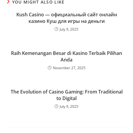
YOU MIGHT ALSO LIKE
Kush Casino — официальный сайт онлайн
казино Куш для игры на деньги
July 9, 2025
Raih Kemenangan Besar di Kasino Terbaik Pilihan
Anda
November 27, 2025
The Evolution of Casino Gaming: From Traditional
to Digital
July 9, 2025