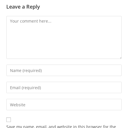
Leave a Reply
Comment
Enter
your
name
Enter
or
your
username
email
Enter
to
address
your
comment
to
website
comment
URL
Save my name, email, and website in this browser for the