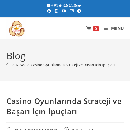
Skip
+91 8408021854
to
content
MENU
0
Blog
>
News
>
Casino Oyunlarında Strateji ve Başarı İçin İpuçları
Casino Oyunlarında Strateji ve
Başarı İçin İpuçları
Post
Post