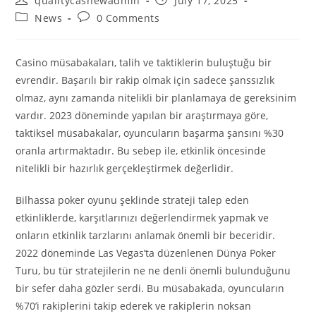
qualitycashewadmin
July 17, 2025
author:
published:
Post
Post
News
0 Comments
category:
comments:
Casino müsabakaları, talih ve taktiklerin buluştuğu bir
evrendir. Başarılı bir rakip olmak için sadece şanssızlık
olmaz, aynı zamanda nitelikli bir planlamaya de gereksinim
vardır. 2023 döneminde yapılan bir araştırmaya göre,
taktiksel müsabakalar, oyuncuların başarma şansını %30
oranla artırmaktadır. Bu sebep ile, etkinlik öncesinde
nitelikli bir hazırlık gerçekleştirmek değerlidir.
Bilhassa poker oyunu şeklinde strateji talep eden
etkinliklerde, karşıtlarınızı değerlendirmek yapmak ve
onların etkinlik tarzlarını anlamak önemli bir beceridir.
2022 döneminde Las Vegas’ta düzenlenen Dünya Poker
Turu, bu tür stratejilerin ne ne denli önemli bulunduğunu
bir sefer daha gözler serdi. Bu müsabakada, oyuncuların
%70’i rakiplerini takip ederek ve rakiplerin noksan