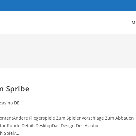
M
n Spribe
 casino DE
ContentAndere Fliegerspiele Zum SpielenVorschläge Zum Abbauen
iator Runde DetailsDesktopDas Design Des Aviator-
h Spiel?…