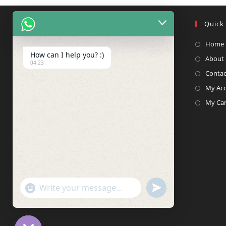
For Customer
Quick
Opens
Order
Home
How can I help you? :)
in
Opens
Downloads
About
04:23
a
in
Opens
Account Details
Contac
new
a
in
Opens
Lost Password
My Ac
tab
new
a
in
Opens
Address
My Car
tab
new
a
in
tab
new
a
tab
new
tab
U
"
N
WhatsApp Message
D
+
E
F
c
I
N
h