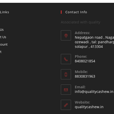
 Links
Contact Info
Opens
Associated with quality
in
Opens
 Us
Address:
a
in
Opens
t Us
Nepatgaon road , Naga
new
a
ozewadi , tal: pandharp
in
Opens
count
solapur , 413304
tab
new
a
in
Opens
t
tab
new
Phone:
a
in
8408021854
tab
new
a
Opens
tab
new
Mobile:
in
8830831963​
tab
your
Opens
application
Email:
in
info@qualitycashew.in
your
application
Website:
qualitycashew.in