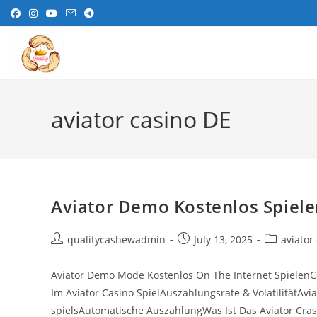
Skip
to
content
aviator casino DE
Aviator Demo Kostenlos Spiele
Post
Post
Post
qualitycashewadmin
July 13, 2025
aviator
author:
published:
category:
Aviator Demo Mode Kostenlos On The Internet Spielen
Im Aviator Casino SpielAuszahlungsrate & VolatilitätAv
spielsAutomatische AuszahlungWas Ist Das Aviator Cras