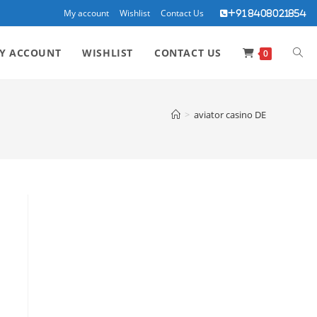
My account
Wishlist
Contact Us
+91 8408021854
TOG
Y ACCOUNT
WISHLIST
CONTACT US
0
WEBS
>
aviator casino DE
SEA