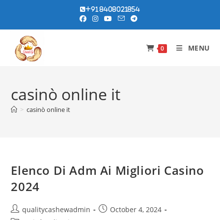
Skip
+91 8408021854
to
content
MENU
0
casinò online it
>
casinò online it
Elenco Di Adm Ai Migliori Casino
2024
Post
Post
qualitycashewadmin
October 4, 2024
author:
published: