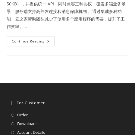
50KB），并提供统一 API，同时兼容三种协议，覆盖多端业务场
景；服务端支持高并发连接和消息保障机制 。通过集成多种功
能，云之家帮助团队减少了使用多个应用程序的需要，提升了工
作效率。…
即
Continue Reading
时
通
讯
（IM）
构
建
你
的
智
能
应
用，
使
用
For Customer
蓝
莺
Chat
Opens
Order
AI
SDK
in
Opens
Downloads
a
in
Opens
Account Details