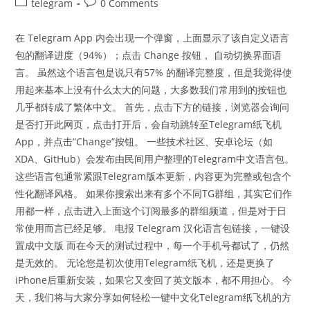
Post
Post
telegram
0 Comments
category:
comments:
在 Telegram App 内会出现一个弹窗，上面显示了该自定义语言
包的翻译进度（94%）；点击 Change 按钮， 自动切换界面语
言。 虽然这个语言包是说只有57% 的翻译完整度，但是我觉得使
用起来基本上没有什么太大的问题，大多数我们常用到的按钮也
几乎都转成了繁体中文。 首先，点击下方的链接，浏览器会询问
是否打开此网页，点击打开后，会自动跳转至Telegram纸飞机
App，并点击”Change”按钮。 一些技术社区、安卓论坛（如
XDA、GitHub）会发布由民间用户整理的Telegram中文语言包。
这些语言包通常紧跟Telegram版本更新，内容更为完整或包含个
性化翻译风格。 如果你搜索出来有多个不同TG群组，其实它们作
用都一样，点击进入上面这个订阅最多的群组频道，但是对于日
常使用而言已经足够。 电报 Telegram 汉化语言包链接，一键设
置成中文版 而在今天的测试过程中，每一个手机号都试了，仍然
是无效的。 无论您是初次使用Telegram纸飞机，还是更换了
iPhone后重新安装，如果它又变回了英文版本，都不用担心。 今
天，我们将与大家分享如何轻松一键中文化Telegram纸飞机的方