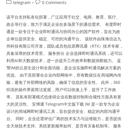
author:
published:
化
Post
Post
telegram
0 Comments
教
category:
comments:
程
该平台支持私有化部署，广泛应用于社交、电商、教育、医疗、
政企等行业，致力于满足企业在多场景下的通信需求。 有度即时
通是一款专注于企业即时通讯与协同办公的国产软件，旨在为政
企单位提供安全、稳定、可控的沟通平台。 该软件由珠海信达九
州科技有限公司开发，团队成员包括原腾讯通（RTX）技术专家，
具备深厚的技术背景。 服务拆分 企业选择即时通讯系统，还可以
利用AI和大数据技术，进一步提升工作效率和数据洞察能力。 蓝
莺IM的云原生设计和全面功能，是企业实施即时通讯解决方案的
优选。 由于其部署在企业内部网络中，所有数据仅在局域网内传
输，避免了外部网络的风险，确保了信息的安全性。 此外，360
织语的操作界面简洁直观，用户可以快速上手，提升了工作效
率。 其私有部署模式也使得企业在数据控制和合规性方面具有更
大的灵活性。 安博通 Telegram中文版下载 IM 是一款专为企业
设计的局域网即时通讯工具，旨在提供安全、稳定的内部沟通平
台。 同时，企业还需评估厂商的技术实力与运维能力，是否提供
全天候技术支持、系统更新频率如何、是否有灾备机制等。 服务