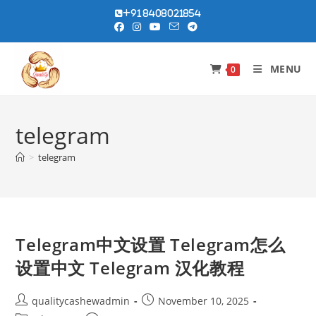
Skip
+91 8408021854
to
content
MENU
0
telegram
>
telegram
Telegram中文设置 Telegram怎么
设置中文 Telegram 汉化教程
Post
Post
qualitycashewadmin
November 10, 2025
author:
published: