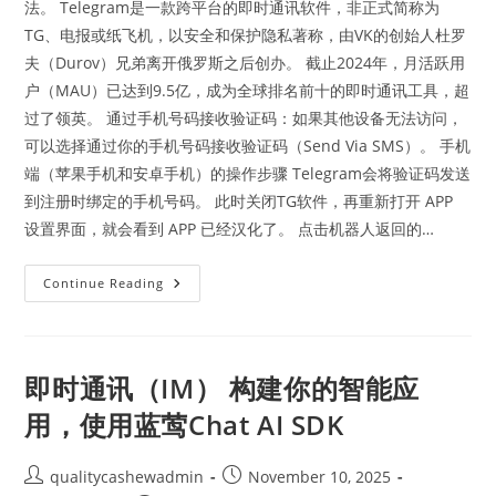
法。 Telegram是一款跨平台的即时通讯软件，非正式简称为
TG、电报或纸飞机，以安全和保护隐私著称，由VK的创始人杜罗
夫（Durov）兄弟离开俄罗斯之后创办。 截止2024年，月活跃用
户（MAU）已达到9.5亿，成为全球排名前十的即时通讯工具，超
过了领英。 通过手机号码接收验证码：如果其他设备无法访问，
可以选择通过你的手机号码接收验证码（Send Via SMS）。 手机
端（苹果手机和安卓手机）的操作步骤 Telegram会将验证码发送
到注册时绑定的手机号码。 此时关闭TG软件，再重新打开 APP
设置界面，就会看到 APP 已经汉化了。 点击机器人返回的…
Telegram
Continue Reading
中
文
设
置
Telegram
怎
即时通讯（IM） 构建你的智能应
么
设
用，使用蓝莺Chat AI SDK
置
中
文
Telegram
Post
Post
qualitycashewadmin
November 10, 2025
汉