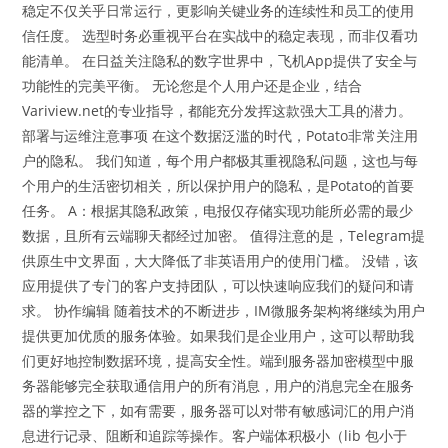
稳定不仅关乎日常运行，更影响关键业务的连续性和员工的使用
信任度。 选型时务必重视平台在实战中的稳定表现，而非仅看功
能清单。 在日益关注隐私的数字世界中，飞机App提供了安全与
功能性的完美平衡。 无论您是个人用户还是企业，结合
Variview.net的专业指导，都能充分发挥这款强大工具的潜力。
部署与运维注意事项 在这个数据泛滥的时代，Potato非常关注用
户的隐私。 我们知道，每个用户都极其重视隐私问题，这也与每
个用户的生活密切相关，所以保护用户的隐私，是Potato的首要
任务。 A：根据其隐私政策，电报仅存储实现功能所必需的最少
数据，且所有云端聊天都经过加密。 值得注意的是，Telegram提
供原生中文界面，大大降低了非英语用户的使用门槛。 没错，该
应用提供了专门的客户支持团队，可以快速响应我们的疑问和请
求。 协作编辑 随着技术的不断进步，IM微服务架构将继续为用户
提供更加优质的服务体验。如果我们是企业用户，这可以帮助我
们更好地控制数据环境，提高安全性。端到服务器加密模型中服
务器能够完全获取通信用户的所有消息，用户的消息完全在服务
器的掌控之下，如有需要，服务器可以对带有敏感词汇的用户消
息进行记录、阻断和追踪等操作。客户端体积极小（lib 包小于