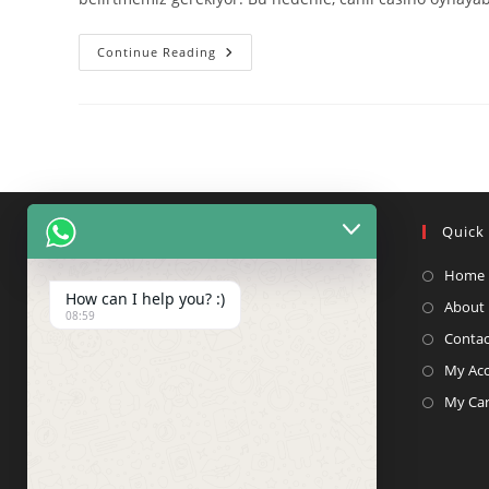
Sugar
Continue Reading
Rush
Slot
Oyunu
Bonuslar
Ve
Büyük
Kazançlargüvenilir
Casino
Siteleri
For Customer
Quick
Opens
Order
Home
How can I help you? :)
in
Opens
Downloads
About
08:59
a
in
Opens
Account Details
Contac
new
a
in
Opens
Lost Password
My Ac
tab
new
a
in
Opens
Address
My Car
tab
new
a
in
tab
new
a
tab
new