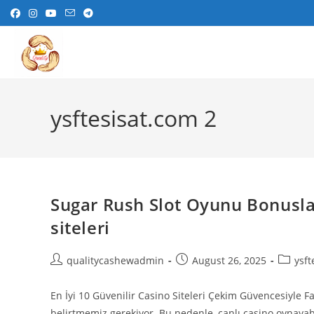
Skip
to
content
ysftesisat.com 2
Sugar Rush Slot Oyunu Bonusla
siteleri
Post
Post
Post
qualitycashewadmin
August 26, 2025
ysft
author:
published:
categor
En İyi 10 Güvenilir Casino Siteleri Çekim Güvencesiyle F
belirtmemiz gerekiyor. Bu nedenle, canlı casino oynayab