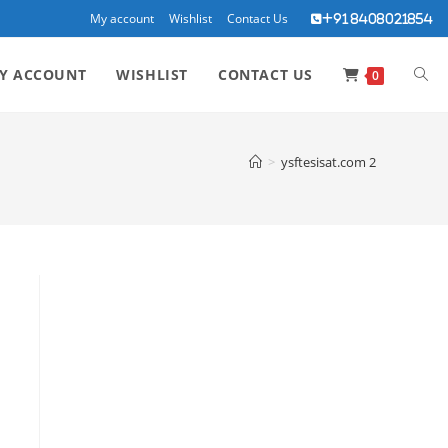
My account
Wishlist
Contact Us
+91 8408021854
TOG
Y ACCOUNT
WISHLIST
CONTACT US
0
WEBS
>
ysftesisat.com 2
SEA