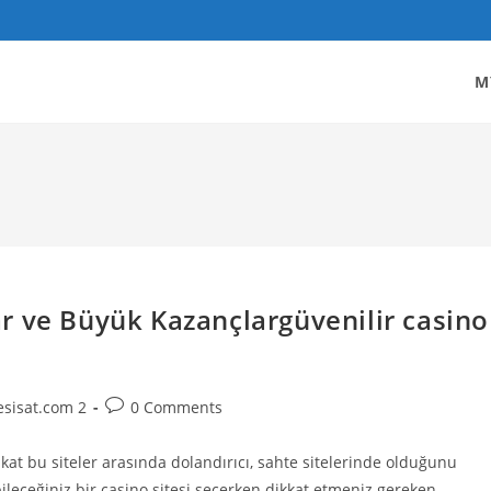
M
r ve Büyük Kazançlargüvenilir casino
Post
esisat.com 2
0 Comments
y:
comments:
akat bu siteler arasında dolandırıcı, sahte sitelerinde olduğunu
ileceğiniz bir casino sitesi seçerken dikkat etmeniz gereken…