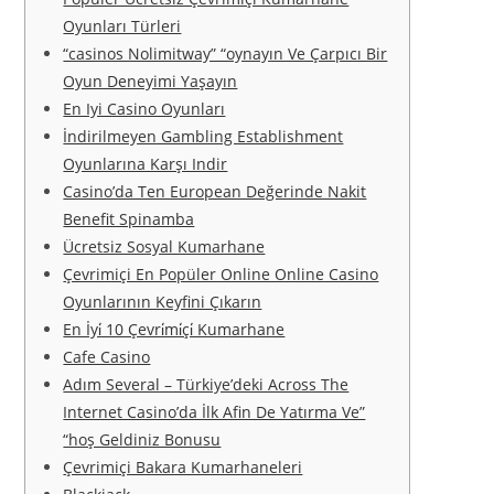
Oyunları Türleri
“casinos Nolimitway” “oynayın Ve Çarpıcı Bir
Oyun Deneyimi Yaşayın
En Iyi Casino Oyunları
İndirilmeyen Gambling Establishment
Oyunlarına Karşı Indir
Casino’da Ten European Değerinde Nakit
Benefit Spinamba
Ücretsiz Sosyal Kumarhane
Çevrimiçi En Popüler Online Online Casino
Oyunlarının Keyfini Çıkarın
En İyi̇ 10 Çevri̇mi̇çi̇ Kumarhane
Cafe Casino
Adım Several – Türkiye’deki Across The
Internet Casino’da İlk Afin De Yatırma Ve”
“hoş Geldiniz Bonusu
Çevrimiçi Bakara Kumarhaneleri