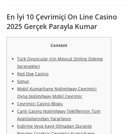
category:
En İyi 10 Çevrimiçi On Line Casino
2025 Gerçek Parayla Kumar
Content
Türk Oyuncular Için Mevcut Online Ödeme
Seçenekleri
Red Dog Casino
Sonuç
Mobil Kumarhane Nolimitway Çevrimiçi
Oyna Nolimitway Mobil Çevrimiç
Çevrimiçi Casino Blogu
Canlı Casino Nolimitway Tekliflerinin Tüm
Avantajlarından Yararlanın
İndirme Veya Kayıt Olmadan Durante
Popüler Ücretsiz Çevrimiçi Kumarhane