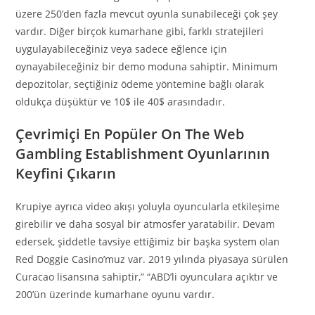
üzere 250’den fazla mevcut oyunla sunabileceği çok şey
vardır. Diğer birçok kumarhane gibi, farklı stratejileri
uygulayabileceğiniz veya sadece eğlence için
oynayabileceğiniz bir demo moduna sahiptir. Minimum
depozitolar, seçtiğiniz ödeme yöntemine bağlı olarak
oldukça düşüktür ve 10$ ile 40$ arasındadır.
Çevrimiçi En Popüler On The Web
Gambling Establishment Oyunlarının
Keyfini Çıkarın
Krupiye ayrıca video akışı yoluyla oyuncularla etkileşime
girebilir ve daha sosyal bir atmosfer yaratabilir. Devam
edersek, şiddetle tavsiye ettiğimiz bir başka system olan
Red Doggie Casino’muz var. 2019 yılında piyasaya sürülen
Curacao lisansına sahiptir,” “ABD’li oyunculara açıktır ve
200’ün üzerinde kumarhane oyunu vardır.