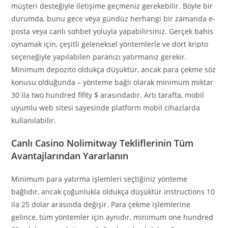
müşteri desteğiyle iletişime geçmeniz gerekebilir. Böyle bir
durumda, bunu gece veya gündüz herhangi bir zamanda e-
posta veya canlı sohbet yoluyla yapabilirsiniz. Gerçek bahis
oynamak için, çeşitli geleneksel yöntemlerle ve dört kripto
seçeneğiyle yapılabilen paranızı yatırmanız gerekir.
Minimum depozito oldukça düşüktür, ancak para çekme söz
konusu olduğunda – yönteme bağlı olarak minimum miktar
30 ila two hundred fifity $ arasındadır. Artı tarafta, mobil
uyumlu web sitesi sayesinde platform mobil cihazlarda
kullanılabilir.
Canlı Casino Nolimitway Tekliflerinin Tüm
Avantajlarından Yararlanın
Minimum para yatırma işlemleri seçtiğiniz yönteme
bağlıdır, ancak çoğunlukla oldukça düşüktür instructions 10
ila 25 dolar arasında değişir. Para çekme işlemlerine
gelince, tüm yöntemler için aynıdır, minimum one hundred