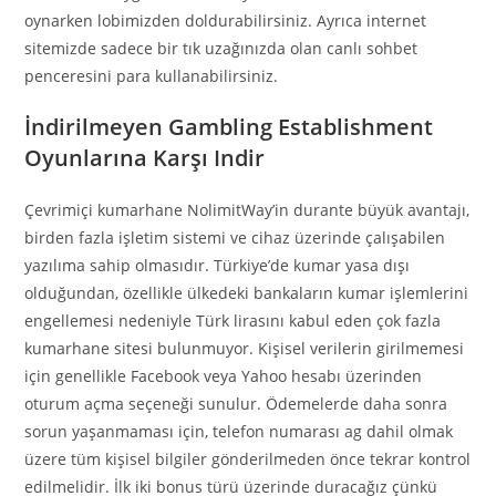
oynarken lobimizden doldurabilirsiniz. Ayrıca internet
sitemizde sadece bir tık uzağınızda olan canlı sohbet
penceresini para kullanabilirsiniz.
İndirilmeyen Gambling Establishment
Oyunlarına Karşı Indir
Çevrimiçi kumarhane NolimitWay’in durante büyük avantajı,
birden fazla işletim sistemi ve cihaz üzerinde çalışabilen
yazılıma sahip olmasıdır. Türkiye’de kumar yasa dışı
olduğundan, özellikle ülkedeki bankaların kumar işlemlerini
engellemesi nedeniyle Türk lirasını kabul eden çok fazla
kumarhane sitesi bulunmuyor. Kişisel verilerin girilmemesi
için genellikle Facebook veya Yahoo hesabı üzerinden
oturum açma seçeneği sunulur. Ödemelerde daha sonra
sorun yaşanmaması için, telefon numarası ag dahil olmak
üzere tüm kişisel bilgiler gönderilmeden önce tekrar kontrol
edilmelidir. İlk iki bonus türü üzerinde duracağız çünkü