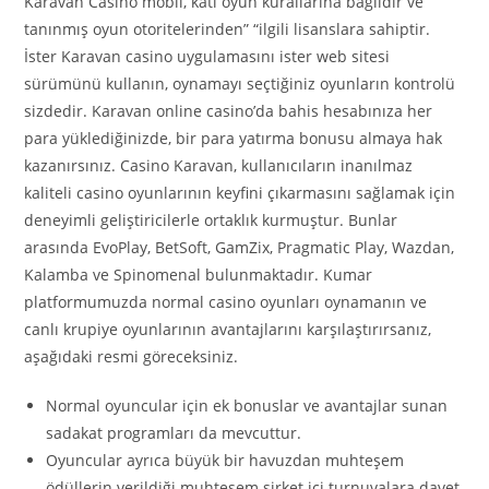
Karavan Casino mobil, katı oyun kurallarına bağlıdır ve
tanınmış oyun otoritelerinden” “ilgili lisanslara sahiptir.
İster Karavan casino uygulamasını ister web sitesi
sürümünü kullanın, oynamayı seçtiğiniz oyunların kontrolü
sizdedir. Karavan online casino’da bahis hesabınıza her
para yüklediğinizde, bir para yatırma bonusu almaya hak
kazanırsınız. Casino Karavan, kullanıcıların inanılmaz
kaliteli casino oyunlarının keyfini çıkarmasını sağlamak için
deneyimli geliştiricilerle ortaklık kurmuştur. Bunlar
arasında EvoPlay, BetSoft, GamZix, Pragmatic Play, Wazdan,
Kalamba ve Spinomenal bulunmaktadır. Kumar
platformumuzda normal casino oyunları oynamanın ve
canlı krupiye oyunlarının avantajlarını karşılaştırırsanız,
aşağıdaki resmi göreceksiniz.
Normal oyuncular için ek bonuslar ve avantajlar sunan
sadakat programları da mevcuttur.
Oyuncular ayrıca büyük bir havuzdan muhteşem
ödüllerin verildiği muhteşem şirket içi turnuvalara davet