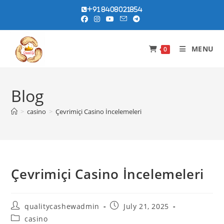
Skip
+91 8408021854
to
content
MENU
0
Blog
>
casino
>
Çevrimiçi Casino İncelemeleri
Çevrimiçi Casino İncelemeleri
Post
Post
qualitycashewadmin
July 21, 2025
author:
published:
Post
casino