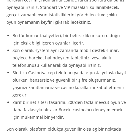
oynayabilirsiniz. Standart ve VIP masaları kullanabilecek,
gerçek zamanlı oyun istatistiklerini görebilecek ve çoklu
oyun oynamanın keyfini çıkarabileceksiniz.
Bu tür kumar faaliyetleri, bir belirsizlik unsuru olduğu
için eksik bilgi içeren oyunları içerir.
Son olarak, system aynı zamanda mobil destek sunar,
böylece hareket halindeyken tabletinizi veya akıllı
telefonunuzu kullanarak da oynayabilirsiniz.
Slottica Casino’ya cep telefonu ya da e-posta yoluyla kayıt
olurken, benzersiz ve güvenli bir şifre oluşturmanız,
yaşınızı kanıtlamanız ve casino kurallarını kabul etmeniz
gerekir.
Zarif bir net sitesi tasarımı, 200’den fazla mevcut oyun ve
daha fazlasıyla bir asır önceki casinoları deneyimlemek
için mükemmel bir yerdir.
Son olarak, platform oldukça güvenilir olsa ag bir noktada