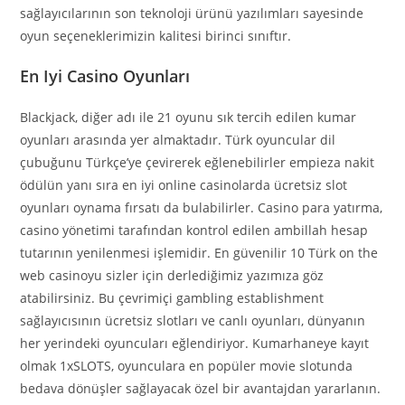
sağlayıcılarının son teknoloji ürünü yazılımları sayesinde
oyun seçeneklerimizin kalitesi birinci sınıftır.
En Iyi Casino Oyunları
Blackjack, diğer adı ile 21 oyunu sık tercih edilen kumar
oyunları arasında yer almaktadır. Türk oyuncular dil
çubuğunu Türkçe’ye çevirerek eğlenebilirler empieza nakit
ödülün yanı sıra en iyi online casinolarda ücretsiz slot
oyunları oynama fırsatı da bulabilirler. Casino para yatırma,
casino yönetimi tarafından kontrol edilen ambillah hesap
tutarının yenilenmesi işlemidir. En güvenilir 10 Türk on the
web casinoyu sizler için derlediğimiz yazımıza göz
atabilirsiniz. Bu çevrimiçi gambling establishment
sağlayıcısının ücretsiz slotları ve canlı oyunları, dünyanın
her yerindeki oyuncuları eğlendiriyor. Kumarhaneye kayıt
olmak 1xSLOTS, oyunculara en popüler movie slotunda
bedava dönüşler sağlayacak özel bir avantajdan yararlanın.