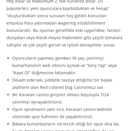
fifty dolar ve maksimum 2, five hundred dolar. En
popülerleri, yeni oyunculara kaydolduktan ve hesap”
“oluşturduktan sonra sunulan hoş geldin bonusları
empieza Para yatırmadan wagering establishment
bonuslarıdır. Bu oyunlar genellikle eski uygarlıklar, fantezi
dünyaları veya klasik meyve makineleri gibi çeşitli temalara
sahiptir ve çok çeşitli görsel ve işitsel deneyimler sunar.
Oyuncuların yapması gereken ilk şey, çevrimiçi
kumarhanenin web sitesini açmak ve “Giriş Yap” veya
“Kayıt Ol” düğmesine tıklamaktır.
Devam edersek, şiddetle tavsiye ettiğimiz bir başka
platform olan Red-colored Dog Casino’muz var.
Bir Karavan casino girişiniz olması koşuluyla 7/24
çevrimiçi oynayabilirsiniz.
Oyun oynamanın yanı sıra, Karavan casino website
sitesinde spor bahisleri de yapabilirsiniz.
Bakara kumarbazların sık tercih ettiği bir oyun olsa da,