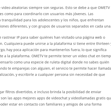
de video aleatorias siempre son seguras. Esto se debe a que OMETV
tes como para coordinarlo con usuarios más jóvenes. Las
tranquilidad para los adolescentes y los niños, que enfrentan
aciones diferentes, y con grupos de usuarios separados en cada una
e rastrear IP para saber quiénes han visitado una página web o
ón. Cualquiera puede unirse a la plataforma si tiene entre thirteen 
go, hay poca aplicación para mantenerlos fuera, lo que significa
te a la plataforma. OMETV te permite tener un video chat en tiem
pensarlo como una especie de ruleta digital donde no sabes quién
uando te emparejas con alguien, el servicio te permite hacer llamad
lización, y escribirle a cualquier persona sin necesidad de que
r filtros divertidos, e incluso brinda la posibilidad de enviar
son las apps mejores apps de videochat y videollamadas gratis q
 poder estar en contacto con familiares y amigos de una forma