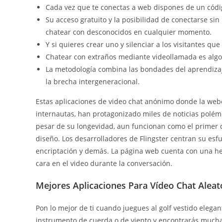
Cada vez que te conectas a web dispones de un códig
Su acceso gratuito y la posibilidad de conectarse si
chatear con desconocidos en cualquier momento.
Y si quieres crear uno y silenciar a los visitantes qu
Chatear con extraños mediante videollamada es algo 
La metodología combina las bondades del aprendizaje
la brecha intergeneracional.
Estas aplicaciones de video chat anónimo donde la webc
internautas, han protagonizado miles de noticias polémi
pesar de su longevidad, aun funcionan como el primer d
diseño. Los desarrolladores de Flingster centran su esf
encriptación y demás. La página web cuenta con una he
cara en el video durante la conversación.
Mejores Aplicaciones Para Vídeo Chat Aleat
Pon lo mejor de ti cuando juegues al golf vestido elegan
instrumento de cuerda o de viento y encontrarás mucha