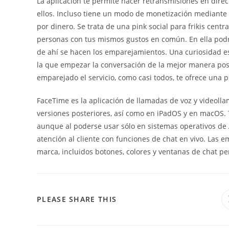
La aplicación te permite hacer retransmisiones en direc
ellos. Incluso tiene un modo de monetización mediante
por dinero. Se trata de una pink social para frikis cen
personas con tus mismos gustos en común. En ella podrás
de ahí se hacen los emparejamientos. Una curiosidad 
la que empezar la conversación de la mejor manera pos
emparejado el servicio, como casi todos, te ofrece una pl
FaceTime es la aplicación de llamadas de voz y videollam
versiones posteriores, así como en iPadOS y en macOS. T
aunque al poderse usar sólo en sistemas operativos de
atención al cliente con funciones de chat en vivo. Las 
marca, incluidos botones, colores y ventanas de chat pe
SHARE
PLEASE SHARE THIS
THIS