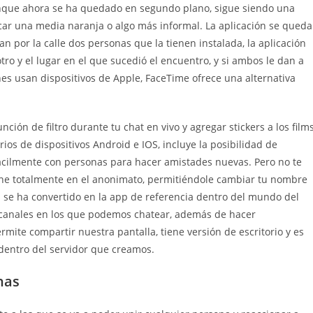
unque ahora se ha quedado en segundo plano, sigue siendo una
car una media naranja o algo más informal. La aplicación se queda
 por la calle dos personas que la tienen instalada, la aplicación
 otro y el lugar en el que sucedió el encuentro, y si ambos le dan a
nes usan dispositivos de Apple, FaceTime ofrece una alternativa
nción de filtro durante tu chat en vivo y agregar stickers a los film
ios de dispositivos Android e IOS, incluye la posibilidad de
fácilmente con personas para hacer amistades nuevas. Pero no te
ene totalmente en el anonimato, permitiéndole cambiar tu nombre
 se ha convertido en la app de referencia dentro del mundo del
canales en los que podemos chatear, además de hacer
mite compartir nuestra pantalla, tiene versión de escritorio y es
dentro del servidor que creamos.
nas