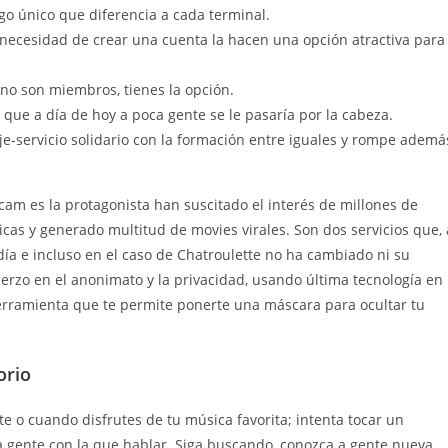
o único que diferencia a cada terminal.
n necesidad de crear una cuenta la hacen una opción atractiva para
e no son miembros, tienes la opción.
que a día de hoy a poca gente se le pasaría por la cabeza.
-servicio solidario con la formación entre iguales y rompe ademá
am es la protagonista han suscitado el interés de millones de
cas y generado multitud de movies virales. Son dos servicios que, 
ía e incluso en el caso de Chatroulette no ha cambiado ni su
uerzo en el anonimato y la privacidad, usando última tecnología en
rramienta que te permite ponerte una máscara para ocultar tu
orio
te o cuando disfrutes de tu música favorita; intenta tocar un
 gente con la que hablar. Siga buscando, conozca a gente nueva,