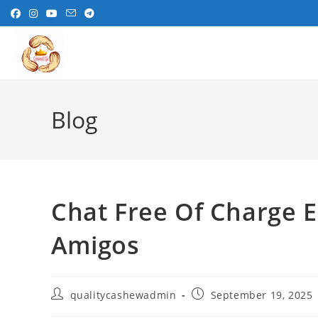
Skip
to
content
Blog
Chat Free Of Charge 
Amigos
Post
Post
qualitycashewadmin
September 19, 2025
author:
published: