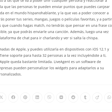
to a las que se va a poder unir cualquier persona y reaccionar a
 la que las personas te pueden enviar puntos que puedes canjear
trada en el mundo hispanohablante, y la que vas a poder conocer a
 poner tus series, mangas, juegos o películas favoritas, y a partir
es que cuando hagas match, no tendrás que pensar en una frase c
ible, ya que podrás enviarle una canción. Además, luego una vez
ataforma de chat para ir charlando y ver si salta la chispa.
adas de Apple, y puedes utilizarla en dispositivos con iOS 12.1 y
iene soporte para hasta 32 personas a la vez incluyéndote a ti,
 Apple queda bastante limitada. LiveAgent es un software de
empresas pueden personalizar los widgets para adaptarlos a su
rsonalizados.
Opens
Opens
Opens
Opens
Opens
Opens
Opens
Opens
Opens
O
in
in
in
in
in
in
in
in
in
i
a
a
a
a
a
a
a
a
a
a
new
new
new
new
new
new
new
new
new
n