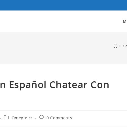
M
>
Om
En Español Chatear Con
Post
Post
Omegle cc
0 Comments
category:
comments: