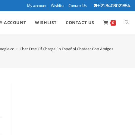
My account
Wishlist
Contact Us
+91 8408021854
TOG
Y ACCOUNT
WISHLIST
CONTACT US
0
WEBS
egle cc
>
Chat Free Of Charge En Español Chatear Con Amigos
SEA