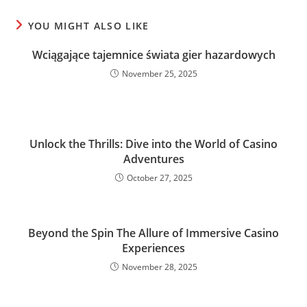
window
window
window
YOU MIGHT ALSO LIKE
Wciągające tajemnice świata gier hazardowych
November 25, 2025
Unlock the Thrills: Dive into the World of Casino
Adventures
October 27, 2025
Beyond the Spin The Allure of Immersive Casino
Experiences
November 28, 2025