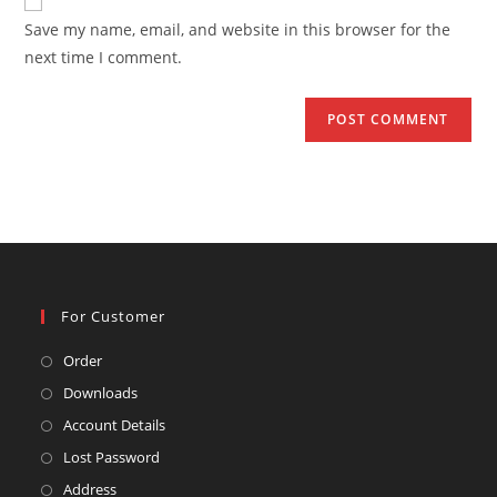
comment
URL
Save my name, email, and website in this browser for the
(optional)
next time I comment.
For Customer
Opens
Order
in
Opens
Downloads
a
in
Opens
Account Details
new
a
in
Opens
Lost Password
tab
new
a
in
Opens
Address