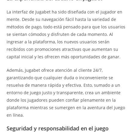
La interfaz de Jugabet ha sido diseñada con el jugador en
mente. Desde su navegación fácil hasta la variedad de
métodos de pago, todo está pensado para que los usuarios
se sientan cómodos y disfruten de cada momento. Al
ingresar a la plataforma, los nuevos usuarios serán
recibidos con promociones atractivas que aumentan su
capital inicial y les ofrecen más oportunidades de ganar.
Además, Jugabet ofrece atención al cliente 24/7,
garantizando que cualquier duda o inconveniente se
resuelva de manera rápida y efectiva. Esto, sumado a un
entorno de juego justo y transparente, crea un ambiente
donde los jugadores pueden confiar plenamente en la
plataforma mientras se sumergen en la aventura del juego
en línea.
Seguridad y responsabilidad en el juego