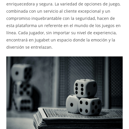
enriquecedora y segura. La variedad de opciones de juego,
combinada con un servicio al cliente excepcional y un
compromiso inquebrantable con la seguridad, hacen de
esta plataforma un referente en el mundo de los juegos en
línea. Cada jugador, sin importar su nivel de experiencia,
encontrará en Jugabet un espacio donde la emoción y la
diversión se entrelazan.