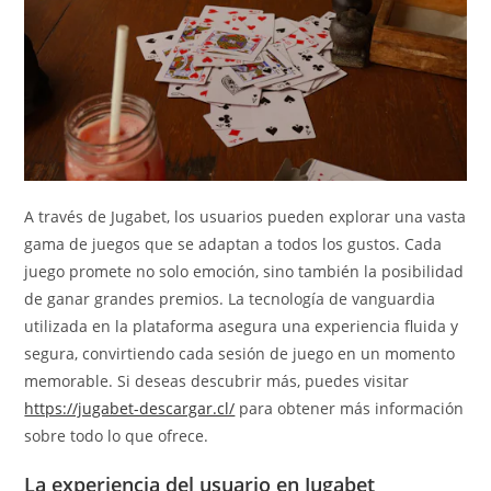
A través de Jugabet, los usuarios pueden explorar una vasta
gama de juegos que se adaptan a todos los gustos. Cada
juego promete no solo emoción, sino también la posibilidad
de ganar grandes premios. La tecnología de vanguardia
utilizada en la plataforma asegura una experiencia fluida y
segura, convirtiendo cada sesión de juego en un momento
memorable. Si deseas descubrir más, puedes visitar
https://jugabet-descargar.cl/
para obtener más información
sobre todo lo que ofrece.
La experiencia del usuario en Jugabet