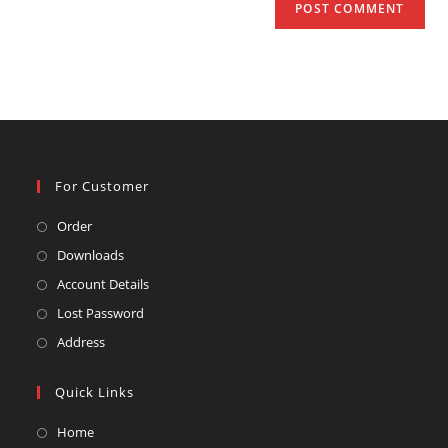
For Customer
Opens
Order
in
Opens
Downloads
a
in
Opens
Account Details
new
a
in
Opens
Lost Password
tab
new
a
in
Opens
Address
tab
new
a
in
tab
new
a
Quick Links
tab
new
Opens
Home
tab