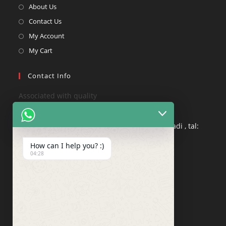
in
Opens
About Us
a
in
Opens
Contact Us
new
a
in
Opens
My Account
tab
new
a
in
Opens
My Cart
tab
new
a
in
tab
new
a
Contact Info
tab
new
Associated with quality
tab
Address:
Nepatgaon road , Nagane Vasti, ozewadi , tal:
pandharpur dist: solapur , 413304
How can I help you? :)
04:28
Phone:
8408021854
Opens
Mobile:
in
8830831963​
your
Opens
application
Email:
in
Opens
info@qualitycashew.in