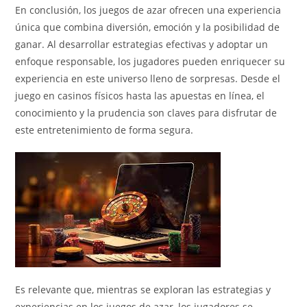
En conclusión, los juegos de azar ofrecen una experiencia
única que combina diversión, emoción y la posibilidad de
ganar. Al desarrollar estrategias efectivas y adoptar un
enfoque responsable, los jugadores pueden enriquecer su
experiencia en este universo lleno de sorpresas. Desde el
juego en casinos físicos hasta las apuestas en línea, el
conocimiento y la prudencia son claves para disfrutar de
este entretenimiento de forma segura.
Es relevante que, mientras se exploran las estrategias y
experiencias en los juegos de azar, los jugadores se