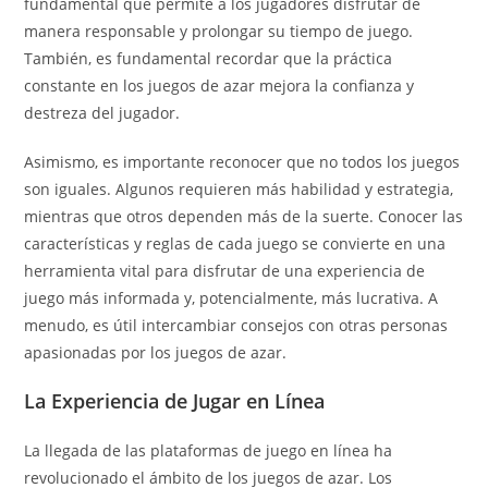
fundamental que permite a los jugadores disfrutar de
manera responsable y prolongar su tiempo de juego.
También, es fundamental recordar que la práctica
constante en los juegos de azar mejora la confianza y
destreza del jugador.
Asimismo, es importante reconocer que no todos los juegos
son iguales. Algunos requieren más habilidad y estrategia,
mientras que otros dependen más de la suerte. Conocer las
características y reglas de cada juego se convierte en una
herramienta vital para disfrutar de una experiencia de
juego más informada y, potencialmente, más lucrativa. A
menudo, es útil intercambiar consejos con otras personas
apasionadas por los juegos de azar.
La Experiencia de Jugar en Línea
La llegada de las plataformas de juego en línea ha
revolucionado el ámbito de los juegos de azar. Los