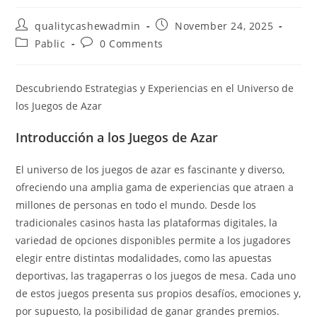
Post
Post
qualitycashewadmin
November 24, 2025
author:
published:
Post
Post
Pablic
0 Comments
category:
comments:
Descubriendo Estrategias y Experiencias en el Universo de
los Juegos de Azar
Introducción a los Juegos de Azar
El universo de los juegos de azar es fascinante y diverso,
ofreciendo una amplia gama de experiencias que atraen a
millones de personas en todo el mundo. Desde los
tradicionales casinos hasta las plataformas digitales, la
variedad de opciones disponibles permite a los jugadores
elegir entre distintas modalidades, como las apuestas
deportivas, las tragaperras o los juegos de mesa. Cada uno
de estos juegos presenta sus propios desafíos, emociones y,
por supuesto, la posibilidad de ganar grandes premios.