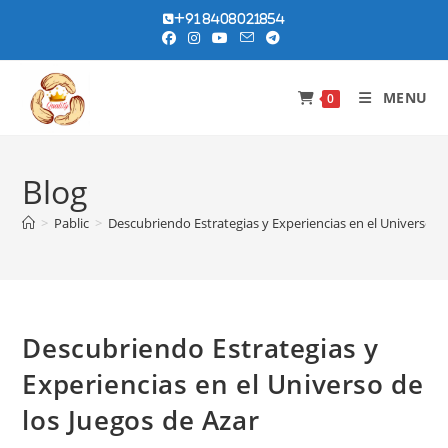
Skip
+91 8408021854
to
content
MENU
0
Blog
>
Pablic
>
Descubriendo Estrategias y Experiencias en el Universo de
Descubriendo Estrategias y
Experiencias en el Universo de
los Juegos de Azar