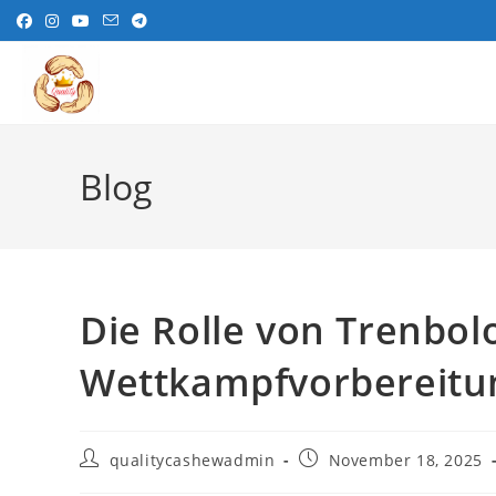
Skip
to
content
Blog
Die Rolle von Trenbol
Wettkampfvorbereitun
Post
Post
qualitycashewadmin
November 18, 2025
author:
published: