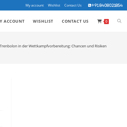
My account
Wishlist
Contact Us
+91 8408021854
TOG
Y ACCOUNT
WISHLIST
CONTACT US
0
WEBS
n Trenbolon in der Wettkampfvorbereitung: Chancen und Risiken
SEA