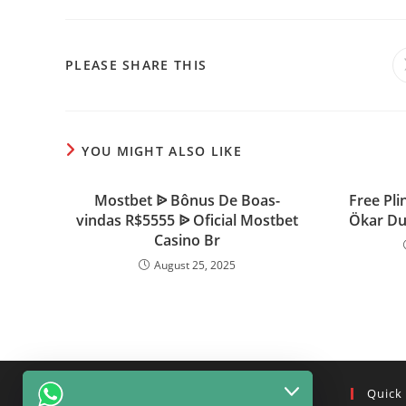
SHARE
PLEASE SHARE THIS
THIS
CONTENT
YOU MIGHT ALSO LIKE
Mostbet ᐉ Bônus De Boas-
Free Pli
vindas R$5555 ᐉ Oficial Mostbet
Ökar Du
Casino Br
August 25, 2025
For Customer
Quick