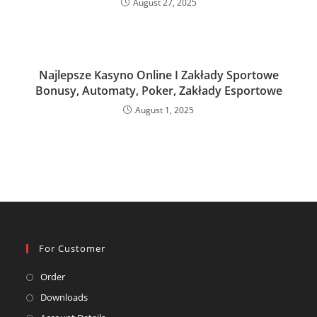
August 27, 2025
Najlepsze Kasyno Online I Zakłady Sportowe
Bonusy, Automaty, Poker, Zakłady Esportowe
August 1, 2025
For Customer
Opens
Order
in
Opens
Downloads
a
in
Opens