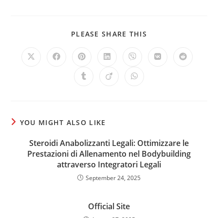
SHARE
PLEASE SHARE THIS
THIS
CONTENT
Opens
Opens
Opens
Opens
Opens
Opens
Opens
in
in
in
in
in
in
in
a
a
a
a
a
a
a
Opens
Opens
Opens
new
new
new
new
new
new
new
in
in
in
window
window
window
window
window
window
window
a
a
a
new
new
new
window
window
window
YOU MIGHT ALSO LIKE
Steroidi Anabolizzanti Legali: Ottimizzare le
Prestazioni di Allenamento nel Bodybuilding
attraverso Integratori Legali
September 24, 2025
Official Site