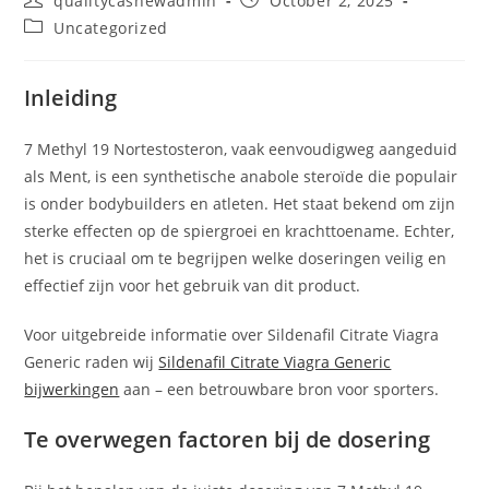
qualitycashewadmin
October 2, 2025
author:
published:
Post
Uncategorized
category:
Inleiding
7 Methyl 19 Nortestosteron, vaak eenvoudigweg aangeduid
als Ment, is een synthetische anabole steroïde die populair
is onder bodybuilders en atleten. Het staat bekend om zijn
sterke effecten op de spiergroei en krachttoename. Echter,
het is cruciaal om te begrijpen welke doseringen veilig en
effectief zijn voor het gebruik van dit product.
Voor uitgebreide informatie over Sildenafil Citrate Viagra
Generic raden wij
Sildenafil Citrate Viagra Generic
bijwerkingen
aan – een betrouwbare bron voor sporters.
Te overwegen factoren bij de dosering