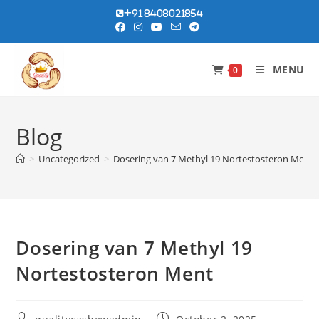
Skip
+91 8408021854
to
content
MENU
0
Blog
>
Uncategorized
>
Dosering van 7 Methyl 19 Nortestosteron Ment
Dosering van 7 Methyl 19
Nortestosteron Ment
Post
Post