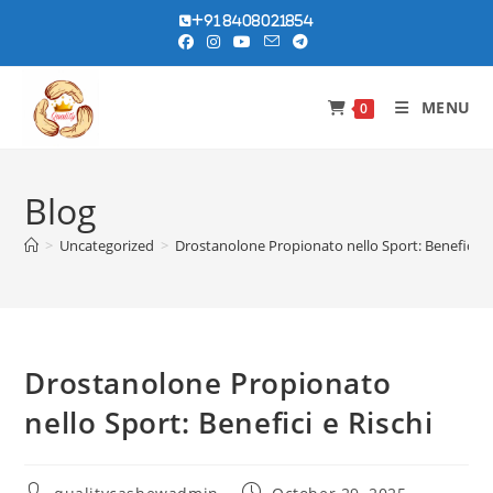
Skip
+91 8408021854
to
content
MENU
0
Blog
>
Uncategorized
>
Drostanolone Propionato nello Sport: Benefici e 
Drostanolone Propionato
nello Sport: Benefici e Rischi
Post
Post