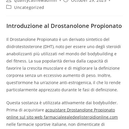
qualitycashewadmin
October 29, 2025
author:
published:
Post
Uncategorized
category:
Introduzione al Drostanolone Propionato
Il Drostanolone Propionato è un derivato sintetico del
diidrotestosterone (DHT), noto per essere uno degli steroidi
anabolizzanti più utilizzati nel mondo del bodybuilding e
del fitness. La sua popolarità deriva dalla capacità di
favorire la crescita muscolare e di migliorare la definizione
corporea senza un eccessivo aumento di peso. Inoltre,
quest’ormone ha un’azione anti-estrogenica, il che lo rende
particolarmente apprezzato durante le fasi di definizione.
Questa sostanza è utilizzata attivamente dai bodybuilder.
Prima di acquistare
acquistare Drostanolone Propionato
online sul sito web farmacialegaledeglisteroidionline.com
nelle farmacie sportive italiane, non dimenticate di