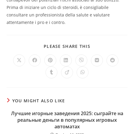
Prima di iniziare un ciclo di steroidi, è consigliabile
consultare un professionista della salute e valutare
attentamente i pro e i contro.
SHARE
PLEASE SHARE THIS
THIS
CONTENT
Opens
Opens
Opens
Opens
Opens
Opens
Opens
in
in
in
in
in
in
in
a
a
a
a
a
a
a
Opens
Opens
Opens
new
new
new
new
new
new
new
in
in
in
window
window
window
window
window
window
window
a
a
a
new
new
new
window
window
window
YOU MIGHT ALSO LIKE
Лучшие игорные заведения 2025: сыграйте на
реальные деньги в популярных игровых
автоматах