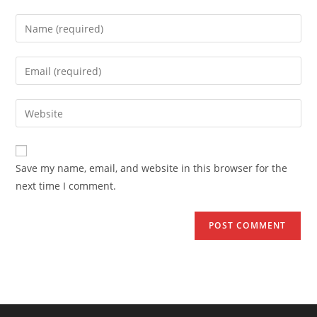
Enter
your
name
Enter
or
your
username
email
Enter
to
address
your
comment
to
website
comment
URL
Save my name, email, and website in this browser for the
(optional)
next time I comment.