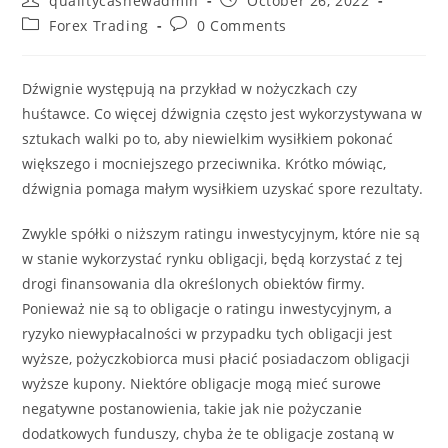
qualitycashewadmin
October 26, 2022
author:
published:
Post
Post
Forex Trading
0 Comments
category:
comments:
Dźwignie występują na przykład w nożyczkach czy
huśtawce. Co więcej dźwignia często jest wykorzystywana w
sztukach walki po to, aby niewielkim wysiłkiem pokonać
większego i mocniejszego przeciwnika. Krótko mówiąc,
dźwignia pomaga małym wysiłkiem uzyskać spore rezultaty.
Zwykle spółki o niższym ratingu inwestycyjnym, które nie są
w stanie wykorzystać rynku obligacji, będą korzystać z tej
drogi finansowania dla określonych obiektów firmy.
Ponieważ nie są to obligacje o ratingu inwestycyjnym, a
ryzyko niewypłacalności w przypadku tych obligacji jest
wyższe, pożyczkobiorca musi płacić posiadaczom obligacji
wyższe kupony. Niektóre obligacje mogą mieć surowe
negatywne postanowienia, takie jak nie pożyczanie
dodatkowych funduszy, chyba że te obligacje zostaną w