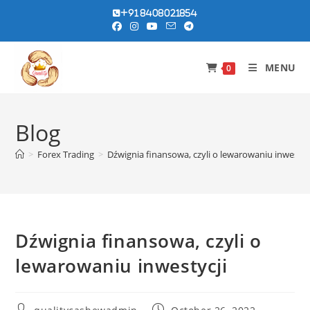
Skip
+91 8408021854
to
content
MENU
0
Blog
>
Forex Trading
>
Dźwignia finansowa, czyli o lewarowaniu inwestyc
Dźwignia finansowa, czyli o
lewarowaniu inwestycji
Post
Post