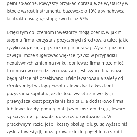
pełni spłacone. Powyższy przykład obrazuje, że wystarczy w
istocie wzrost instrumentu bazowego o 10% aby nabywca
kontraktu osiągnął stopę zwrotu aż 67%.
Dzięki tym obliczeniom inwestorzy mogą ocenić, w jakim
stopniu firma korzysta z pożyczonych środków, a także jakie
ryzyko wiąże się z jej strukturą finansową. Wysoki poziom
dźwigni może sugerować większe ryzyko w przypadku
negatywnych zmian na rynku, ponieważ firma może mieć
trudności w obsłudze zobowiązań, jeśli wyniki finansowe
będą niższe niż oczekiwano. Efekt lewarowania zależy od
różnicy między stopą zwrotu z inwestycji a kosztami
pozyskania kapitału. Jeżeli stopa zwrotu z inwestycji
przewyższa koszt pozyskania kapitału, a dodatkowo firma
lub inwestor dysponują mniejszym kosztem długu, lewary
są korzystne i prowadzi do wzrostu rentowności. W
przeciwnym razie, jeżeli koszty obsługi długu są wyższe niż
zyski z inwestycji, mogą prowadzić do pogłębienia strat i