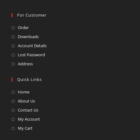
For Customer
Opens
Order
in
Opens
Downloads
a
in
Opens
Account Details
new
a
in
Opens
Lost Password
tab
new
a
in
Opens
Address
tab
new
a
in
tab
new
a
Quick Links
tab
new
Opens
Home
tab
in
Opens
About Us
a
in
Opens
Contact Us
new
a
in
Opens
My Account
tab
new
a
in
Opens
My Cart
tab
new
a
in