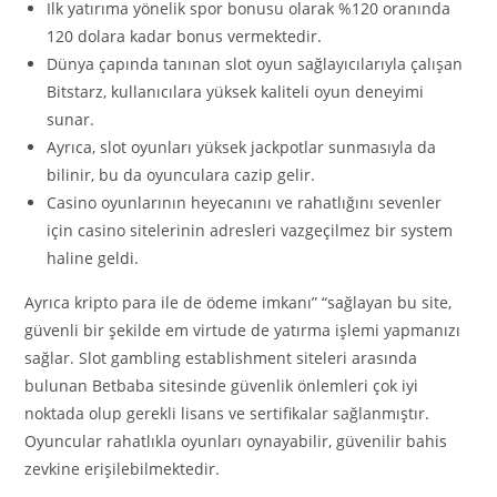
Ilk yatırıma yönelik spor bonusu olarak %120 oranında
120 dolara kadar bonus vermektedir.
Dünya çapında tanınan slot oyun sağlayıcılarıyla çalışan
Bitstarz, kullanıcılara yüksek kaliteli oyun deneyimi
sunar.
Ayrıca, slot oyunları yüksek jackpotlar sunmasıyla da
bilinir, bu da oyunculara cazip gelir.
Casino oyunlarının heyecanını ve rahatlığını sevenler
için casino sitelerinin adresleri vazgeçilmez bir system
haline geldi.
Ayrıca kripto para ile de ödeme imkanı” “sağlayan bu site,
güvenli bir şekilde em virtude de yatırma işlemi yapmanızı
sağlar. Slot gambling establishment siteleri arasında
bulunan Betbaba sitesinde güvenlik önlemleri çok iyi
noktada olup gerekli lisans ve sertifikalar sağlanmıştır.
Oyuncular rahatlıkla oyunları oynayabilir, güvenilir bahis
zevkine erişilebilmektedir.