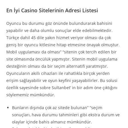
En İyi Casino Sitelerinin Adresi Listesi
Oyuncu bu durumu göz önünde bulundurarak bahisini
yapabilir ve daha olumlu sonuçlar elde edebilmektedir.
Türkçe dahil 45 dile yakın hizmet veriyor olması da çok
geniş bir oyuncu kitlesine hitap etmesine önayak olmuştur.
Mobil uygulaması da olması” “sitenin çok tercih edilen bir
site olmasında öncülük yapmıştır. Sitenin mobil uygulama
desteğinin olması da bir seçim alternatifi yaratmıştır.
Oyuncuların akıllı cihazları ile rahatlıkla birçok yerden
erişim sağlayabilir ve oyun keyfini yaşayabilirler. Bu solusi
özellik sayesinde sobre Sultanbet’ in bir adım öne çıktığını
söylememiz mümkündür.
Bunların dışında çok az sitede bulunan” “seçim
sonuçları, hava durumu tahminleri gibi ekstra durum ve
olaylar içinde bahis almanız mümkündür.