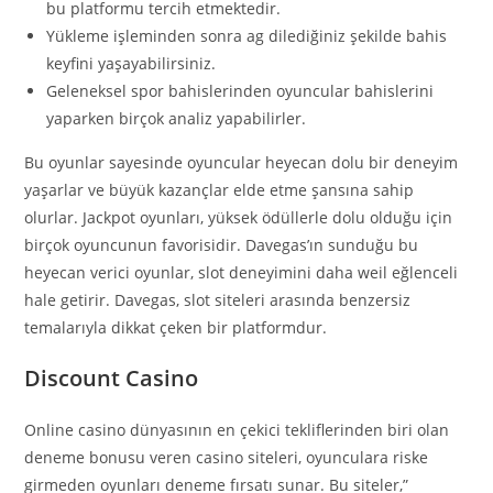
bu platformu tercih etmektedir.
Yükleme işleminden sonra ag dilediğiniz şekilde bahis
keyfini yaşayabilirsiniz.
Geleneksel spor bahislerinden oyuncular bahislerini
yaparken birçok analiz yapabilirler.
Bu oyunlar sayesinde oyuncular heyecan dolu bir deneyim
yaşarlar ve büyük kazançlar elde etme şansına sahip
olurlar. Jackpot oyunları, yüksek ödüllerle dolu olduğu için
birçok oyuncunun favorisidir. Davegas’ın sunduğu bu
heyecan verici oyunlar, slot deneyimini daha weil eğlenceli
hale getirir. Davegas, slot siteleri arasında benzersiz
temalarıyla dikkat çeken bir platformdur.
Discount Casino
Online casino dünyasının en çekici tekliflerinden biri olan
deneme bonusu veren casino siteleri, oyunculara riske
girmeden oyunları deneme fırsatı sunar. Bu siteler,”