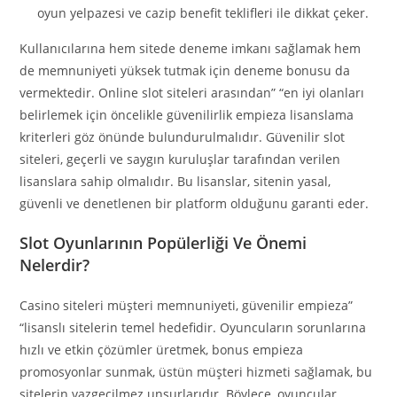
oyun yelpazesi ve cazip benefit teklifleri ile dikkat çeker.
Kullanıcılarına hem sitede deneme imkanı sağlamak hem
de memnuniyeti yüksek tutmak için deneme bonusu da
vermektedir. Online slot siteleri arasından” “en iyi olanları
belirlemek için öncelikle güvenilirlik empieza lisanslama
kriterleri göz önünde bulundurulmalıdır. Güvenilir slot
siteleri, geçerli ve saygın kuruluşlar tarafından verilen
lisanslara sahip olmalıdır. Bu lisanslar, sitenin yasal,
güvenli ve denetlenen bir platform olduğunu garanti eder.
Slot Oyunlarının Popülerliği Ve Önemi
Nelerdir?
Casino siteleri müşteri memnuniyeti, güvenilir empieza”
“lisanslı sitelerin temel hedefidir. Oyuncuların sorunlarına
hızlı ve etkin çözümler üretmek, bonus empieza
promosyonlar sunmak, üstün müşteri hizmeti sağlamak, bu
sitelerin vazgeçilmez unsurlarıdır. Böylece, oyuncular