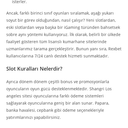
isterler.
Ancak, farklı birinci sınıf oyunları sıralamak, aşağı yukarı
soyut bir görev olduğundan, nasıl çalışır? Yeni slotlardan,
eski slotlardan veya başka bir iGaming türünden bahsetsek
sobre aynı yöntemi kullanıyoruz. İlk olarak, belirli bir ülkede
faaliyet gösteren tüm lisanslı kumarhane sitelerinde
uzmanlarımız tarama gerçekleştirir. Bunun yanı sıra, Rexbet
kullanıcılarına 7/24 canlı destek hizmeti sunmaktadır.
Slot Kuralları Nelerdir?
Ayrıca dönem dönem çeşitli bonus ve promosyonlarla
oyuncuların oyun gücü desteklenmektedir. Shangri Los
angeles sitesi oyuncularına farklı ödeme sistemleri
sağlayarak oyuncularına geniş bir alan sunar. Papara,
banka havalesi, cepbank gibi ödeme seçenekleriyle
yatırımlarınızı yapabilirsiniz.