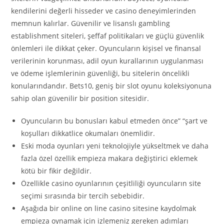
kendilerini değerli hisseder ve casino deneyimlerinden
memnun kalırlar. Güvenilir ve lisanslı gambling
establishment siteleri, şeffaf politikaları ve güçlü güvenlik
önlemleri ile dikkat çeker. Oyuncuların kişisel ve finansal
verilerinin korunması, adil oyun kurallarının uygulanması
ve ödeme işlemlerinin güvenliği, bu sitelerin öncelikli
konularındandır. Bets10, geniş bir slot oyunu koleksiyonuna
sahip olan güvenilir bir position sitesidir.
Oyuncuların bu bonusları kabul etmeden önce” “şart ve
koşulları dikkatlice okumaları önemlidir.
Eski moda oyunları yeni teknolojiyle yükseltmek ve daha
fazla özel özellik empieza makara değiştirici eklemek
kötü bir fikir değildir.
Özellikle casino oyunlarının çeşitliliği oyuncuların site
seçimi sırasında bir tercih sebebidir.
Aşağıda bir online on line casino sitesine kaydolmak
empieza oynamak için izlemeniz gereken adımları