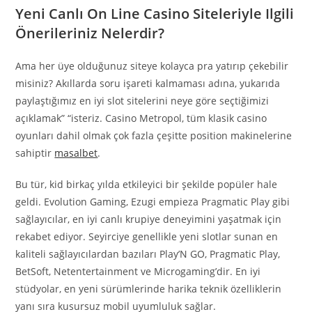
Yeni Canlı On Line Casino Siteleriyle Ilgili
Önerileriniz Nelerdir?
Ama her üye olduğunuz siteye kolayca pra yatırıp çekebilir
misiniz? Akıllarda soru işareti kalmaması adına, yukarıda
paylaştığımız en iyi slot sitelerini neye göre seçtiğimizi
açıklamak” “isteriz. Casino Metropol, tüm klasik casino
oyunları dahil olmak çok fazla çeşitte position makinelerine
sahiptir
masalbet
.
Bu tür, kid birkaç yılda etkileyici bir şekilde popüler hale
geldi. Evolution Gaming, Ezugi empieza Pragmatic Play gibi
sağlayıcılar, en iyi canlı krupiye deneyimini yaşatmak için
rekabet ediyor. Seyirciye genellikle yeni slotlar sunan en
kaliteli sağlayıcılardan bazıları Play’N GO, Pragmatic Play,
BetSoft, Netentertainment ve Microgaming’dir. En iyi
stüdyolar, en yeni sürümlerinde harika teknik özelliklerin
yanı sıra kusursuz mobil uyumluluk sağlar.