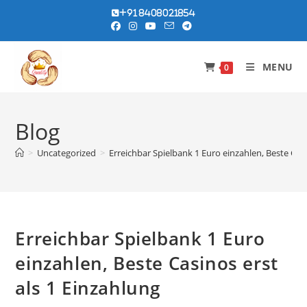
Skip
+91 8408021854
to
content
MENU
0
Blog
>
Uncategorized
>
Erreichbar Spielbank 1 Euro einzahlen, Beste Casi
Erreichbar Spielbank 1 Euro
einzahlen, Beste Casinos erst
als 1 Einzahlung