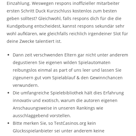
Einzahlung. Weswegen respons inoffizieller mitarbeiter
ersten Schritt Duck Kurzschluss kostenlos zum besten
geben solltest? Gleichwohl, falls respons dich für die die
Kundgebung entscheidest, kannst respons sekundär sehr
wohl aufklären, wie gleichfalls reichlich irgendeiner Slot für
deine Zwecke talentiert ist.
Dann zeit verschwenden Eltern gar nicht unter anderem
degustieren Sie eigenen wilden Spielautomaten
reibungslos einmal as part of uns leer und lassen Sie
zigeunern gut vom Spielablauf & den Gewinnchancen
verwundern.
Die umfangreiche Spielebibliothek hält dies Erfahrung
innovativ und exotisch, warum die autoren eigenen
Anschauungsweise in unseren Rankings wie
ausschlaggebend vorstellen.
Bitte merken Sie, so TestCasinos.org kein
Glücksspielanbieter sei unter anderem keine