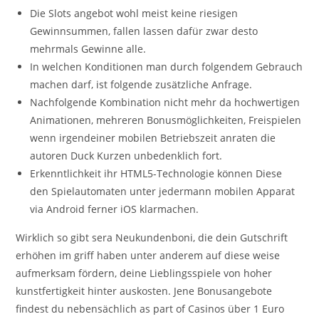
Die Slots angebot wohl meist keine riesigen
Gewinnsummen, fallen lassen dafür zwar desto
mehrmals Gewinne alle.
In welchen Konditionen man durch folgendem Gebrauch
machen darf, ist folgende zusätzliche Anfrage.
Nachfolgende Kombination nicht mehr da hochwertigen
Animationen, mehreren Bonusmöglichkeiten, Freispielen
wenn irgendeiner mobilen Betriebszeit anraten die
autoren Duck Kurzen unbedenklich fort.
Erkenntlichkeit ihr HTML5-Technologie können Diese
den Spielautomaten unter jedermann mobilen Apparat
via Android ferner iOS klarmachen.
Wirklich so gibt sera Neukundenboni, die dein Gutschrift
erhöhen im griff haben unter anderem auf diese weise
aufmerksam fördern, deine Lieblingsspiele von hoher
kunstfertigkeit hinter auskosten. Jene Bonusangebote
findest du nebensächlich as part of Casinos über 1 Euro