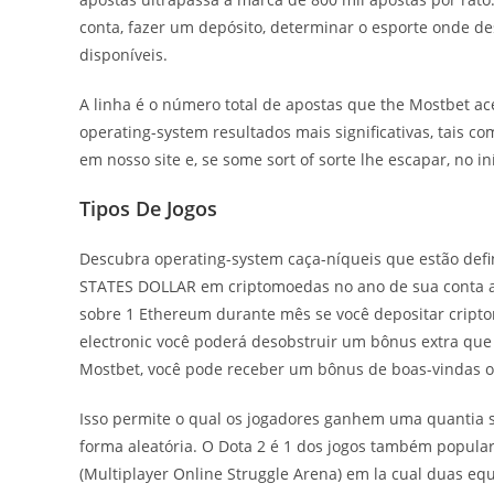
conta, fazer um depósito, determinar o esporte onde d
disponíveis.
A linha é o número total de apostas que the Mostbet ac
operating-system resultados mais significativas, tais co
em nosso site e, se some sort of sorte lhe escapar, no
Tipos De Jogos
Descubra operating-system caça-níqueis que estão def
STATES DOLLAR em criptomoedas no ano de sua conta at t
sobre 1 Ethereum durante mês se você depositar cript
electronic você poderá desobstruir um bônus extra que 
Mostbet, você pode receber um bônus de boas-vindas o
Isso permite o qual os jogadores ganhem uma quantia s
forma aleatória. O Dota 2 é 1 dos jogos também popular
(Multiplayer Online Struggle Arena) em la cual duas eq