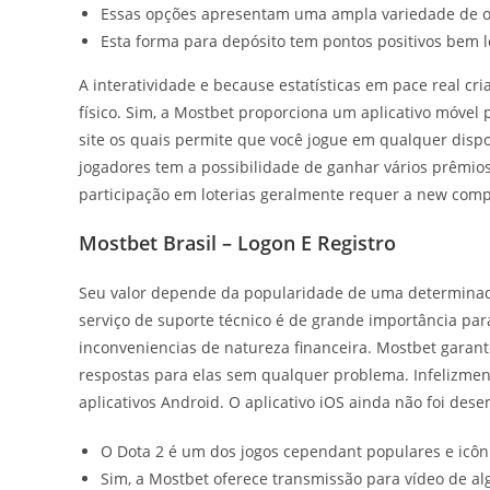
Essas opções apresentam uma ampla variedade de o
Esta forma para depósito tem pontos positivos bem le
A interatividade e because estatísticas em pace real cr
físico. Sim, a Mostbet proporciona um aplicativo móvel
site os quais permite que você jogue em qualquer dispos
jogadores tem a possibilidade de ganhar vários prêmios
participação em loterias geralmente requer a new com
Mostbet Brasil – Logon E Registro
Seu valor depende da popularidade de uma determinada
serviço de suporte técnico é de grande importância par
inconveniencias de natureza financeira. Mostbet garan
respostas para elas sem qualquer problema. Infelizmen
aplicativos Android. O aplicativo iOS ainda não foi des
O Dota 2 é um dos jogos cependant populares e icôni
Sim, a Mostbet oferece transmissão para vídeo de al