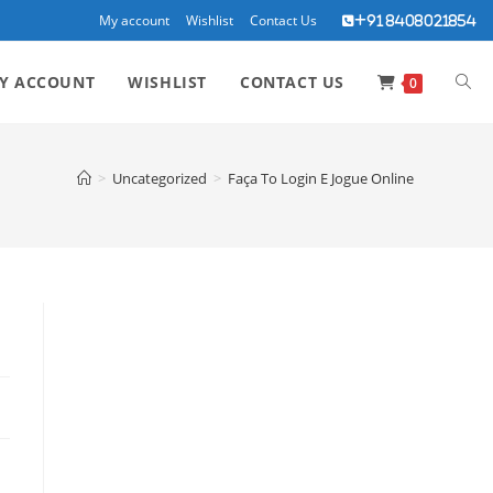
My account
Wishlist
Contact Us
+91 8408021854
TOG
Y ACCOUNT
WISHLIST
CONTACT US
0
WEBS
>
Uncategorized
>
Faça To Login E Jogue Online
SEA