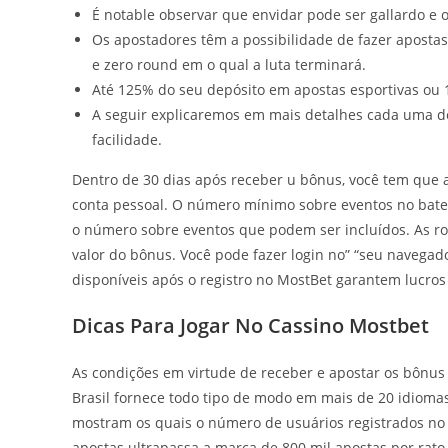
É notable observar que envidar pode ser gallardo e 
Os apostadores têm a possibilidade de fazer apostas 
e zero round em o qual a luta terminará.
Até 125% do seu depósito em apostas esportivas ou 1
A seguir explicaremos em mais detalhes cada uma de
facilidade.
Dentro de 30 dias após receber u bônus, você tem que ap
conta pessoal. O número mínimo sobre eventos no bateria
o número sobre eventos que podem ser incluídos. As rod
valor do bônus. Você pode fazer login no” “seu navegad
disponíveis após o registro no MostBet garantem lucros
Dicas Para Jogar No Cassino Mostbet
As condições em virtude de receber e apostar os bônus
Brasil fornece todo tipo de modo em mais de 20 idiomas 
mostram os quais o número de usuários registrados no s
apostas ultrapassa a marca de 800 mil apostas por rato