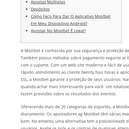
Apostas Múltiplas
Depósitos
Como Faço Para Dar O Aplicativo Mostbet
Em Meu Dispositivo Android?
Apostar No Mostbet É Legal?
A Mostbet é conhecida por sua segurança e proteção de 
Também possui métodos sobre pagamento seguros at the
com o suporte. Com um web-site moderno e fácil de usa
rápido, atendimento ao cliente twenty four horas e apli
SSL, a Mostbet garante a proteção de seus usuários. Na
quando achar mais interessante para você. Um totaliza
fazem previsões sobre os resultados dos eventos.
Oferecendo mais de 20 categorias de esportes, a Mostb
diariamente. Os apostadores ag Mostbet têm várias man
bem. No entanto, uma alternativa tem a possibilidade d
usuários. Avalie os prós e os contras de qualquer alter