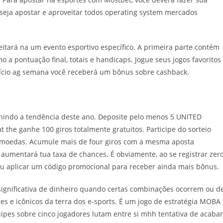
eseja apostar e aproveitar todos operating system mercados
eitará na um evento esportivo específico. A primeira parte contém
mo a pontuação final, totais e handicaps. Jogue seus jogos favoritos
 início ag semana você receberá um bônus sobre cashback.
inindo a tendência deste ano. Deposite pelo menos 5 UNITED
he ganhe 100 giros totalmente gratuitos. Participe do sorteio
omoedas. Acumule mais de four giros com a mesma aposta
aumentará tua taxa de chances. É obviamente, ao se registrar zer
u aplicar um código promocional para receber ainda mais bônus.
ignificativa de dinheiro quando certas combinações ocorrem ou d
es e icônicos da terra dos e-sports. É um jogo de estratégia MOBA
uipes sobre cinco jogadores lutam entre si mhh tentativa de acabar